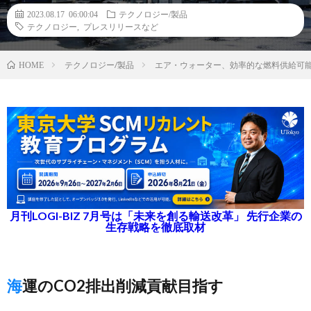
2023.08.17 06:00:04
テクノロジー/製品
テクノロジー
,
プレスリリースなど
テクノロジー/製品
エア・ウォーター、効率的な燃料供給可能
HOME
月刊LOGI-BIZ 7月号は「未来を創る輸送改革」 先行企業の
生存戦略を徹底取材
海運のCO2排出削減貢献目指す