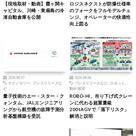
【現地取材・動画】霞ヶ関キ
ロジスネクストが防爆仕様車
ャピタル、川崎・東扇島の冷
のフォークをフルモデルチェ
凍自動倉庫を公開
ンジ、オペレーターの快適性
向上図る
2026.08.07
2026.08.06
テクノロジー
,
プレスリリースな
プレスリリースなど
,
ロボット
,
ど
動向/展望
量子技術のエー・スター・ク
ROBO-HI、吊り下げ式クレー
ォンタム、JALエンジニアリ
ンに代わる超重量級
ングから航空機の故障予測分
200tAGVで「落下リスク」
析基盤構築を受託
解消と説明