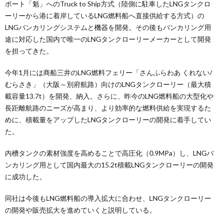
ボート「魁」へのTruck to Ship方式（陸側に駐車したLNGタンクロ
ーリーから港に着岸しているLNG燃料船へ直接供給する方式）の
LNGバンカリングシステムと機器を開発。その後もバンカリング用
途に対応した国内で唯一のLNGタンクローリーメーカーとして開発
を担ってきた。
今年1月には商船三井のLNG燃料フェリー「さんふらわあ くれない/
むらさき」（大阪～別府航路）向けのLNGタンクローリー（最大積
載容量13.7t）を開発、納入。さらに、昨今のLNG燃料船の大型化や
長距離航路のニーズが高まり、より効率的な燃料供給を実現するた
めに、積載量をアップしたLNGタンクローリーの開発に着手してい
た。
内槽タンクの素材強度を高めることで高圧化（0.9MPa）し、LNGバ
ンカリング用として国内最大の15.2t積載LNGタンクローリーの開発
に成功した。
同社は今後もLNG燃料船の導入拡大に合わせ、LNGタンクローリー
の開発や販売拡大を進めていくと説明している。