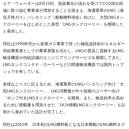
エア・ウォーターは8月10日、脱炭素化の流れを受けてCO2排出削
減に取り組む事業者が増加することを踏まえ、海運業界のLNG（液
化天然ガス）バンカリング（船舶燃料供給）向けに、大型LNGタン
クローリーをはじめとした新型「LNGタンクローリー」を開発した
と発表した。
同社は1990年代から産業ガス事業で培った極低温技術やエネルギー
供給事業者としての事業基盤を活かし、LNGの普及に貢献するLNG
輸送機器や供給設備のエンジニアリングサービスを展開してきた。
LNGタンクコンテナ・ローリーなどの関連輸送機器では国内トップ
シェアを有している。
多様なニーズに応えるため、海運業界のLNGバンカリング向け「大
型LNGタンクローリー」、LNG消費量が中小規模のユーザー向け
「ポンプ付きLNGタンクローリー」を開発。また、輸送効率を高め
るために積載量を増加させた「14.2t積載LNGタンクローリー」も以
前から進めていた設計が完了した。
同社は2015年、日本初のLNG燃料船となる日本郵船のLNG燃料タグ