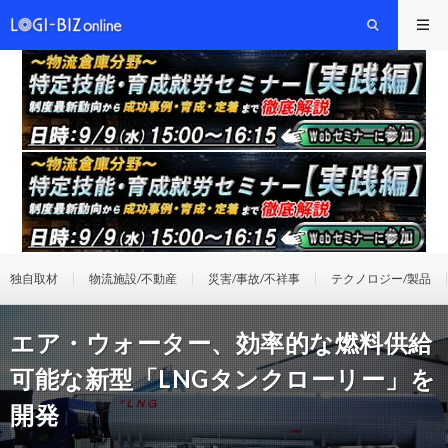
独自取材
物流施設/不動産
災害/事故/不祥事
テクノロジー/製品
エア・ウォーター、効率的な燃料供給
可能な新型「LNGタンクローリー」を
開発