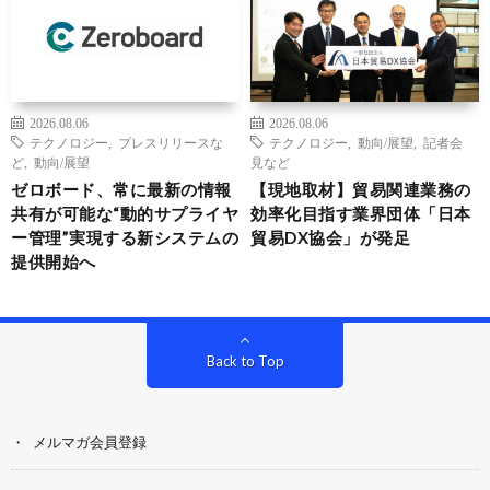
2026.08.06
2026.08.06
テクノロジー
,
プレスリリースな
テクノロジー
,
動向/展望
,
記者会
ど
,
動向/展望
見など
ゼロボード、常に最新の情報
【現地取材】貿易関連業務の
共有が可能な“動的サプライヤ
効率化目指す業界団体「日本
ー管理”実現する新システムの
貿易DX協会」が発足
提供開始へ
Back to Top
メルマガ会員登録