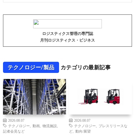
ロジスティクス管理の専門誌
月刊ロジスティクス・ビジネス
テクノロジー/製品
カテゴリの最新記事
2026.08.07
2026.08.07
テクノロジー
,
動画
,
物流施設
,
テクノロジー
,
プレスリリースな
記者会見など
ど
,
動向/展望