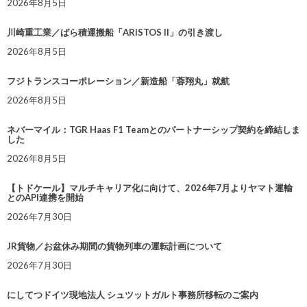
2026年8月5日
川崎重工業／ばら積運搬船「ARISTOS II」の引き渡し
2026年8月5日
フジトランスコーポレーション／新造船「蓉翔丸」就航
2026年8月5日
ネバーマイル：TGR Haas F1 Teamとのパートナーシップ契約を締結しま
した
2026年8月5日
【トドケール】マルチキャリア化に向けて、2026年7月よりヤマト運輸
とのAPI連携を開始
2026年7月30日
JR貨物／お盆休み期間の貨物列車の運転計画について
2026年7月30日
にしてつドイツ現地法人 シュツットガルト事務所移転のご案内