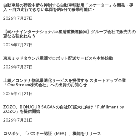
自動車船の荷役中断を抑制する自動車移動用「スケーター」を開発・導
入 ～自力走行できない車両を約5分で移動可能に～
2026年7月27日
【㈱ハナインターナショナル×星清重機運輸㈱】グループ会社で販売力の
更なる強化ねらう
2026年7月27日
東京ミッドタウン八重洲でロボット配送サービスを本格始動
2026年7月27日
上組／コンテナ物流最適化サービスを提供する スタートアップ企業
「OneStream株式会社」への出資のお知らせ
2026年7月21日
ZOZO、BONJOUR SAGANの自社EC拡大に向け「Fulfillment by
ZOZO」を提供開始
2026年7月21日
ロジポケ、「パスキー認証（MFA）」機能をリリース