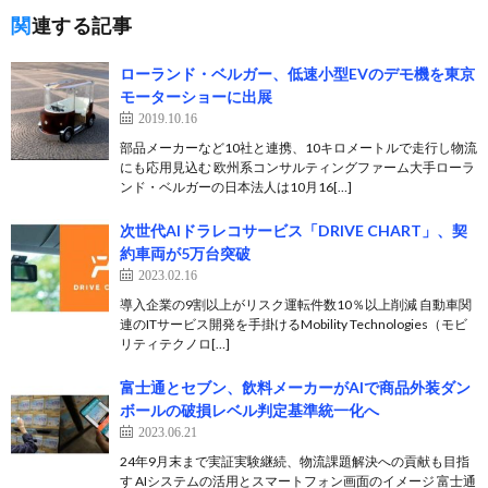
関連する記事
ローランド・ベルガー、低速小型EVのデモ機を東京
モーターショーに出展
2019.10.16
部品メーカーなど10社と連携、10キロメートルで走行し物流
にも応用見込む 欧州系コンサルティングファーム大手ローラ
ンド・ベルガーの日本法人は10月16[…]
次世代AIドラレコサービス「DRIVE CHART」、契
約車両が5万台突破
2023.02.16
導入企業の9割以上がリスク運転件数10％以上削減 自動車関
連のITサービス開発を手掛けるMobility Technologies（モビ
リティテクノロ[…]
富士通とセブン、飲料メーカーがAIで商品外装ダン
ボールの破損レベル判定基準統一化へ
2023.06.21
24年9月末まで実証実験継続、物流課題解決への貢献も目指
す AIシステムの活用とスマートフォン画面のイメージ 富士通