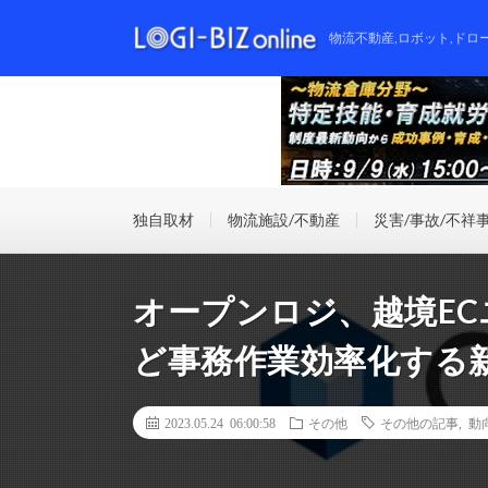
物流不動産,ロボット,ドロ
独自取材
物流施設/不動産
災害/事故/不祥
オープンロジ、越境E
ど事務作業効率化する
2023.05.24 06:00:58
その他
その他の記事
,
動