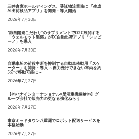
三井倉庫ホールディングス、受託物流業務に 「生成
AI出荷検品アプリ」を開発・導入開始
2026年7月30日
“独自開発こだわり”のサプリメントでD2C展開する
「ウェルモット製薬」がEC自動出荷アプリ「シッピ
ーノ」を導入
2026年7月30日
自動車船の荷役中断を抑制する自動車移動用「スケ
ーター」を開発・導入 ～自力走行できない車両を約
5分で移動可能に～
2026年7月27日
【㈱ハナインターナショナル×星清重機運輸㈱】グ
ループ会社で販売力の更なる強化ねらう
2026年7月27日
東京ミッドタウン八重洲でロボット配送サービスを
本格始動
2026年7月27日