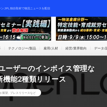
ーン,3PL,独自取材で物流ニュースを配信
事
テクノロジー/製品
雇用/人材
経営/業界動向
データ/
Cユーザーのインボイス管理な
新機能2種類リリース
向/展望
,
プレスリリースなど