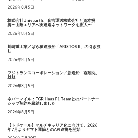
2026年8月5日
株式会社Univearth、倉吉運送株式会社と資本提
携〜山陰エリアへ実運送ネットワークを拡大〜
2026年8月5日
川崎重工業／ばら積運搬船「ARISTOS II」の引き渡
し
2026年8月5日
フジトランスコーポレーション／新造船「蓉翔丸」
就航
2026年8月5日
ネバーマイル：TGR Haas F1 Teamとのパートナー
シップ契約を締結しました
2026年8月5日
【トドケール】マルチキャリア化に向けて、2026
年7月よりヤマト運輸とのAPI連携を開始
2026年7月30日