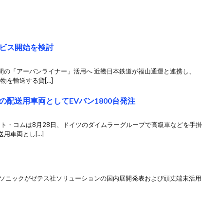
ビス開始を検討
間の「アーバンライナー」活用へ 近畿日本鉄道が福山通運と連携し、
物を輸送する貨[…]
配送用車両としてEVバン1800台発注
ット・コムは8月28日、ドイツのダイムラーグループで高級車などを手掛
用車両とし[…]
ソニックがゼテス社ソリューションの国内展開発表および頑丈端末活用