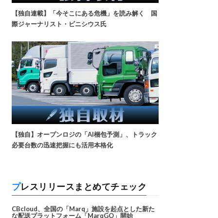
【独自連載】「今そこにある危機」を読み解く 国
際ジャーナリスト・ビニシウス氏
【独自】オープンロジの「AI梱包予測」、トラック
必要台数の迅速把握にも活用本格化
プレスリリースまとめてチェック
CBcloud、全国の「Marq」施設を起点とした新た
な配送プラットフォーム「MarqGO」開始