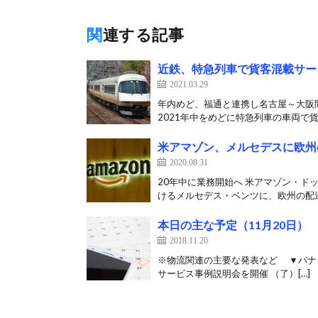
関連する記事
近鉄、特急列車で貨客混載サー
2021.03.29
年内めど、福通と連携し名古屋～大阪
2021年中をめどに特急列車の車両で貨
米アマゾン、メルセデスに欧州の
2020.08.31
20年中に業務開始へ 米アマゾン・ド
けるメルセデス・ベンツに、欧州の配送
本日の主な予定（11月20日）
2018.11.20
※物流関連の主要な発表など ▼パナ
サービス事例説明会を開催 （了）[…]