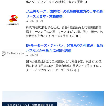
体となってソフトウエアの開発・販売を手掛[…]
JA三井リース、国内唯一の包装機械主力の日本包装
リースと資本・業務提携
2021.06.29
株式5割超取得し子会社化、食品や医薬品などの需要獲得目
指す リース大手のJA三井リースは6月29日、国内で唯一、包
装機械を主力としたリースを手掛ける日[…]
EVモーターズ・ジャパン、関電系や九州電系、阪急
バスなどから新たに6億円調達
2022.08.31
国内の量産組み立て工場建設などに充当予定、累計17.25億
円に到達 商用車のEV（電気自動車）開発などを手掛けるス
タートアップのEVモーターズ・ジャパ[…]