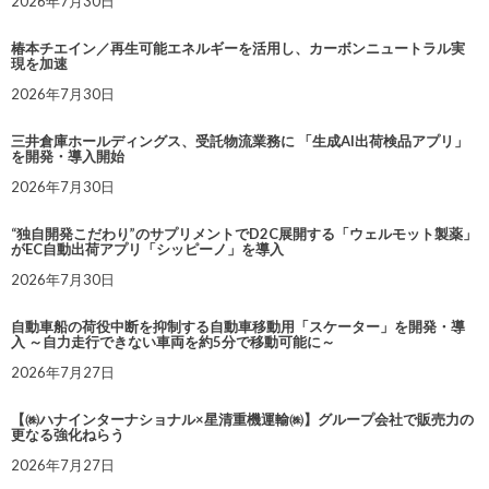
2026年7月30日
椿本チエイン／再生可能エネルギーを活用し、カーボンニュートラル実
現を加速
2026年7月30日
三井倉庫ホールディングス、受託物流業務に 「生成AI出荷検品アプリ」
を開発・導入開始
2026年7月30日
“独自開発こだわり”のサプリメントでD2C展開する「ウェルモット製薬」
がEC自動出荷アプリ「シッピーノ」を導入
2026年7月30日
自動車船の荷役中断を抑制する自動車移動用「スケーター」を開発・導
入 ～自力走行できない車両を約5分で移動可能に～
2026年7月27日
【㈱ハナインターナショナル×星清重機運輸㈱】グループ会社で販売力の
更なる強化ねらう
2026年7月27日