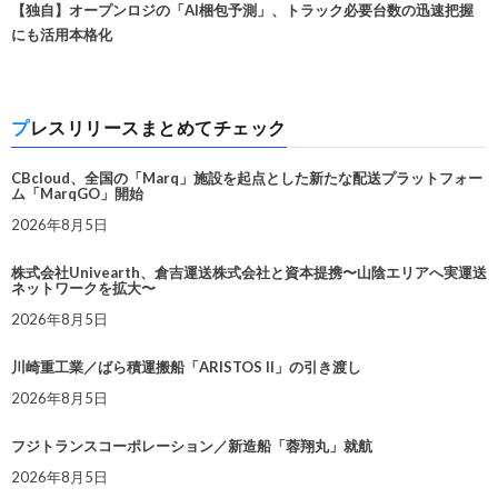
【独自】オープンロジの「AI梱包予測」、トラック必要台数の迅速把握
にも活用本格化
プレスリリースまとめてチェック
CBcloud、全国の「Marq」施設を起点とした新たな配送プラットフォー
ム「MarqGO」開始
2026年8月5日
株式会社Univearth、倉吉運送株式会社と資本提携〜山陰エリアへ実運送
ネットワークを拡大〜
2026年8月5日
川崎重工業／ばら積運搬船「ARISTOS II」の引き渡し
2026年8月5日
フジトランスコーポレーション／新造船「蓉翔丸」就航
2026年8月5日