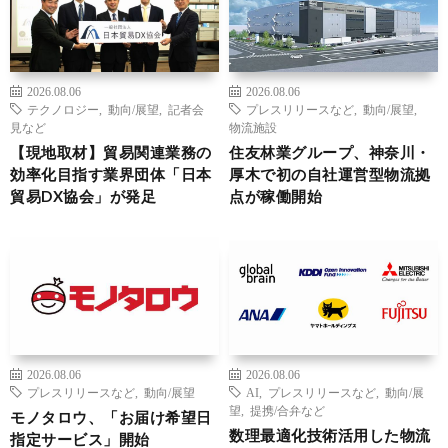
2026.08.06
2026.08.06
テクノロジー
,
動向/展望
,
記者会
プレスリリースなど
,
動向/展望
,
見など
物流施設
【現地取材】貿易関連業務の
住友林業グループ、神奈川・
効率化目指す業界団体「日本
厚木で初の自社運営型物流拠
貿易DX協会」が発足
点が稼働開始
2026.08.06
2026.08.06
プレスリリースなど
,
動向/展望
AI
,
プレスリリースなど
,
動向/展
望
,
提携/合弁など
モノタロウ、「お届け希望日
数理最適化技術活用した物流
指定サービス」開始