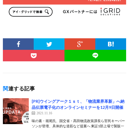
関連する記事
[PR]ウイングアーク１ｓｔ、「物流業界革新」へ納
品伝票電子化のオンラインセミナーを12月9日開催
2021.11.16
味の素・堀尾氏、国交省・髙田物流政策課長ら官民キーパー
ソンが登壇、具体的な道筋など提案へ 東証1部上場で製販一