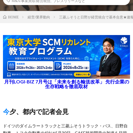
M&A/事業買収/経営統合
,
プレスリリースなど
経営/業界動向
三菱ふそうと日野が経営統合で基本合意★速
HOME
月刊LOGI-BIZ 7月号は「未来を創る輸送改革」 先行企業の
生存戦略を徹底取材
今夕、都内で記者会見
ドイツのダイムラートラックと三菱ふそうトラック・バス、日野自
動車、トヨタ自動車の4社は5月30日、CASE技術開発の加速を目指