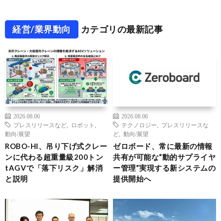
経営/業界動向
カテゴリの最新記事
2026.08.06
2026.08.06
プレスリリースなど
,
ロボット
,
テクノロジー
,
プレスリリースな
動向/展望
ど
,
動向/展望
ROBO-HI、吊り下げ式クレー
ゼロボード、常に最新の情報
ンに代わる超重量級200トン
共有が可能な“動的サプライヤ
tAGVで「落下リスク」解消
ー管理”実現する新システムの
と説明
提供開始へ