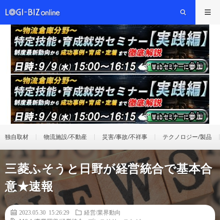
独自取材
物流施設/不動産
災害/事故/不祥事
テクノロジー/製品
三菱ふそうと日野が経営統合で基本合
意★速報
2023.05.30 15:26:29
経営/業界動向