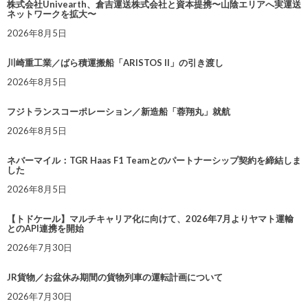
株式会社Univearth、倉吉運送株式会社と資本提携〜山陰エリアへ実運送
ネットワークを拡大〜
2026年8月5日
川崎重工業／ばら積運搬船「ARISTOS II」の引き渡し
2026年8月5日
フジトランスコーポレーション／新造船「蓉翔丸」就航
2026年8月5日
ネバーマイル：TGR Haas F1 Teamとのパートナーシップ契約を締結しま
した
2026年8月5日
【トドケール】マルチキャリア化に向けて、2026年7月よりヤマト運輸
とのAPI連携を開始
2026年7月30日
JR貨物／お盆休み期間の貨物列車の運転計画について
2026年7月30日