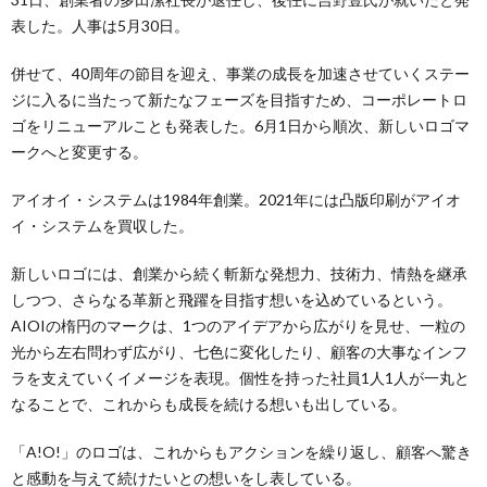
表した。人事は5月30日。
併せて、40周年の節目を迎え、事業の成長を加速させていくステー
ジに入るに当たって新たなフェーズを目指すため、コーポレートロ
ゴをリニューアルことも発表した。6月1日から順次、新しいロゴマ
ークへと変更する。
アイオイ・システムは1984年創業。2021年には凸版印刷がアイオ
イ・システムを買収した。
新しいロゴには、創業から続く斬新な発想力、技術力、情熱を継承
しつつ、さらなる革新と飛躍を目指す想いを込めているという。
AIOIの楕円のマークは、1つのアイデアから広がりを見せ、一粒の
光から左右問わず広がり、七色に変化したり、顧客の大事なインフ
ラを支えていくイメージを表現。個性を持った社員1人1人が一丸と
なることで、これからも成長を続ける想いも出している。
「A!O!」のロゴは、これからもアクションを繰り返し、顧客へ驚き
と感動を与えて続けたいとの想いをし表している。