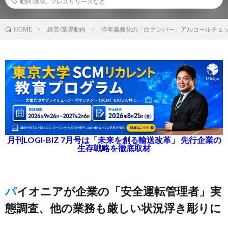
動向/展望
,
プレスリリースなど
経営/業界動向
昨年義務化の「白ナンバー」アルコールチェ
HOME
月刊LOGI-BIZ 7月号は「未来を創る輸送改革」 先行企業の
生存戦略を徹底取材
パイオニアが企業の「安全運転管理者」実
態調査、他の業務も厳しい状況浮き彫りに