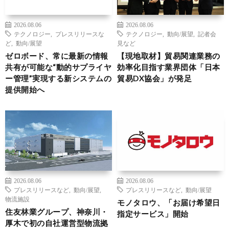
2026.08.06
2026.08.06
テクノロジー
,
プレスリリースな
テクノロジー
,
動向/展望
,
記者会
ど
,
動向/展望
見など
ゼロボード、常に最新の情報
【現地取材】貿易関連業務の
共有が可能な“動的サプライヤ
効率化目指す業界団体「日本
ー管理”実現する新システムの
貿易DX協会」が発足
提供開始へ
2026.08.06
2026.08.06
プレスリリースなど
,
動向/展望
,
プレスリリースなど
,
動向/展望
物流施設
モノタロウ、「お届け希望日
住友林業グループ、神奈川・
指定サービス」開始
厚木で初の自社運営型物流拠