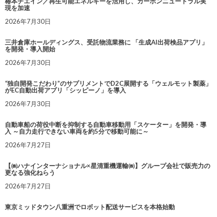
椿本チエイン／再生可能エネルギーを活用し、カーボンニュートラル実
現を加速
2026年7月30日
三井倉庫ホールディングス、受託物流業務に 「生成AI出荷検品アプリ」
を開発・導入開始
2026年7月30日
“独自開発こだわり”のサプリメントでD2C展開する「ウェルモット製薬」
がEC自動出荷アプリ「シッピーノ」を導入
2026年7月30日
自動車船の荷役中断を抑制する自動車移動用「スケーター」を開発・導
入 ～自力走行できない車両を約5分で移動可能に～
2026年7月27日
【㈱ハナインターナショナル×星清重機運輸㈱】グループ会社で販売力の
更なる強化ねらう
2026年7月27日
東京ミッドタウン八重洲でロボット配送サービスを本格始動