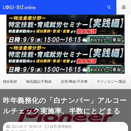
独自取材
物流施設/不動産
災害/事故/不祥事
テクノロジー/製品
昨年義務化の「白ナンバー」アルコー
ルチェック実施率、半数にとどまる
2023.06.17 06:00:24
経営/業界動向