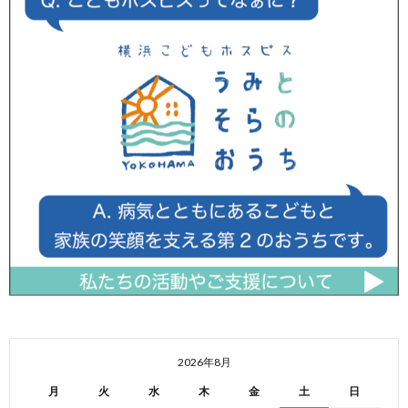
2026年8月
月
火
水
木
金
土
日