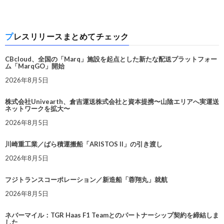
プレスリリースまとめてチェック
CBcloud、全国の「Marq」施設を起点とした新たな配送プラットフォー
ム「MarqGO」開始
2026年8月5日
株式会社Univearth、倉吉運送株式会社と資本提携〜山陰エリアへ実運送
ネットワークを拡大〜
2026年8月5日
川崎重工業／ばら積運搬船「ARISTOS II」の引き渡し
2026年8月5日
フジトランスコーポレーション／新造船「蓉翔丸」就航
2026年8月5日
ネバーマイル：TGR Haas F1 Teamとのパートナーシップ契約を締結しま
した