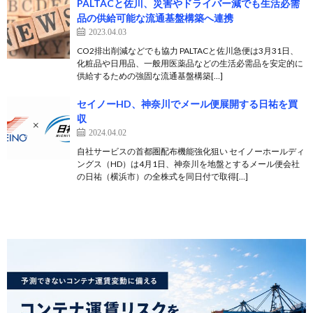
PALTACと佐川、災害やドライバー減でも生活必需
品の供給可能な流通基盤構築へ連携
2023.04.03
CO2排出削減などでも協力 PALTACと佐川急便は3月31日、
化粧品や日用品、一般用医薬品などの生活必需品を安定的に
供給するための強固な流通基盤構築[…]
セイノーHD、神奈川でメール便展開する日祐を買
収
2024.04.02
自社サービスの首都圏配布機能強化狙い セイノーホールディ
ングス（HD）は4月1日、神奈川を地盤とするメール便会社
の日祐（横浜市）の全株式を同日付で取得[…]