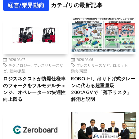
経営/業界動向
カテゴリの最新記事
2026.08.07
2026.08.06
テクノロジー
,
プレスリリースな
プレスリリースなど
,
ロボット
,
ど
,
動向/展望
動向/展望
ロジスネクストが防爆仕様車
ROBO-HI、吊り下げ式クレー
のフォークをフルモデルチェ
ンに代わる超重量級
ンジ、オペレーターの快適性
200tAGVで「落下リスク」
向上図る
解消と説明