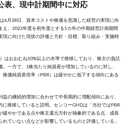
針公表、現中計期間中に対応
は6月28日、資本コストや株価を意識した経営の実現に向
え、2022年度を初年度とする5カ年の中期経営計画期間
実現に向けた現状の評価と方針・目標、取り組み・実施時
E）はおおむね10%以上の水準で推移しており、株主の負託
価。一方で、1株当たり純資産が増加しているのに対し、
、株価純資産倍率（PBR）は緩やかに低下する傾向にある
利益の継続的増加に合わせて中長期的に増配傾向にあり、
的に推移していると説明。センコーGHDは「当社ではPBR
が緩やかである点や株主還元方針が抽象的である点、成長
られていない点などが影響しているものと評価している」