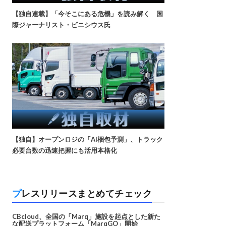
【独自連載】「今そこにある危機」を読み解く 国
際ジャーナリスト・ビニシウス氏
【独自】オープンロジの「AI梱包予測」、トラック
必要台数の迅速把握にも活用本格化
プレスリリースまとめてチェック
CBcloud、全国の「Marq」施設を起点とした新た
な配送プラットフォーム「MarqGO」開始