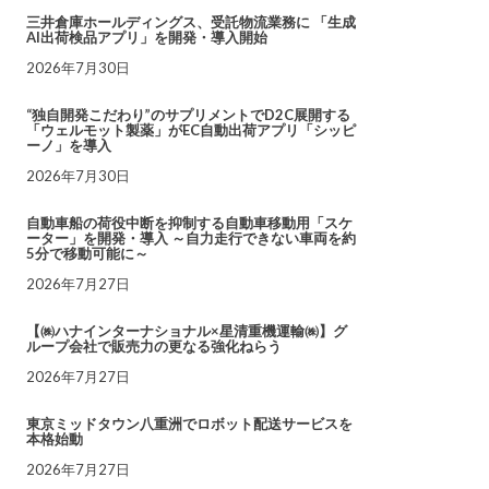
三井倉庫ホールディングス、受託物流業務に 「生成
AI出荷検品アプリ」を開発・導入開始
2026年7月30日
“独自開発こだわり”のサプリメントでD2C展開する
「ウェルモット製薬」がEC自動出荷アプリ「シッピ
ーノ」を導入
2026年7月30日
自動車船の荷役中断を抑制する自動車移動用「スケ
ーター」を開発・導入 ～自力走行できない車両を約
5分で移動可能に～
2026年7月27日
【㈱ハナインターナショナル×星清重機運輸㈱】グ
ループ会社で販売力の更なる強化ねらう
2026年7月27日
東京ミッドタウン八重洲でロボット配送サービスを
本格始動
2026年7月27日