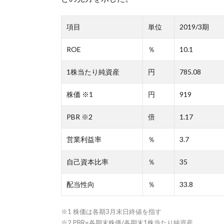
項目
単位
2019/3期
ROE
％
10.1
1株当たり純資産
円
785.08
株価 ※1
円
919
PBR ※2
倍
1.17
営業利益率
％
3.7
自己資本比率
％
35
配当性向
％
33.8
※1 株価は各期3月末日終値を指す
※2 PBR=各期末株価/各期末1株当たり純資産