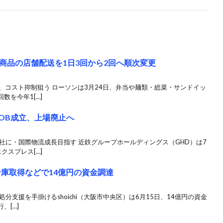
商品の店舗配送を1日3回から2回へ順次変更
、コスト抑制狙う ローソンは3月24日、弁当や麺類・総菜・サンドイッ
数を今年1[…]
OB成立、上場廃止へ
社に・国際物流成長目指す 近鉄グループホールディングス（GHD）は7
クスプレス[…]
が倉庫取得などで14億円の資金調達
分支援を手掛けるshoichi（大阪市中央区）は6月15日、14億円の資金
、[…]