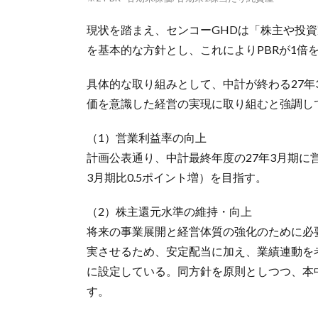
現状を踏まえ、センコーGHDは「株主や投
を基本的な方針とし、これによりPBRが1倍
具体的な取り組みとして、中計が終わる27
価を意識した経営の実現に取り組むと強調し
（1）営業利益率の向上
計画公表通り、中計最終年度の27年3月期に営
3月期比0.5ポイント増）を目指す。
（2）株主還元水準の維持・向上
将来の事業展開と経営体質の強化のために必
実させるため、安定配当に加え、業績連動を
に設定している。同方針を原則としつつ、本中
す。