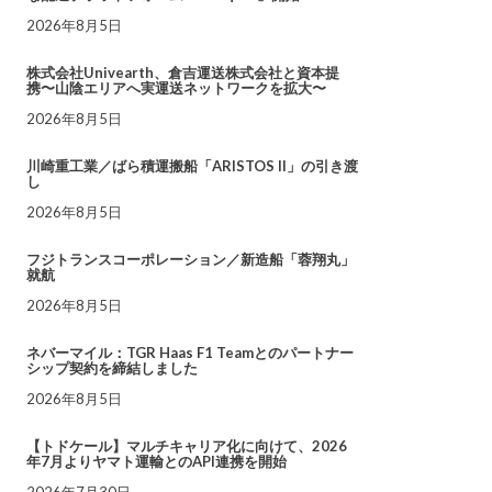
2026年8月5日
株式会社Univearth、倉吉運送株式会社と資本提
携〜山陰エリアへ実運送ネットワークを拡大〜
2026年8月5日
川崎重工業／ばら積運搬船「ARISTOS II」の引き渡
し
2026年8月5日
フジトランスコーポレーション／新造船「蓉翔丸」
就航
2026年8月5日
ネバーマイル：TGR Haas F1 Teamとのパートナー
シップ契約を締結しました
2026年8月5日
【トドケール】マルチキャリア化に向けて、2026
年7月よりヤマト運輸とのAPI連携を開始
2026年7月30日