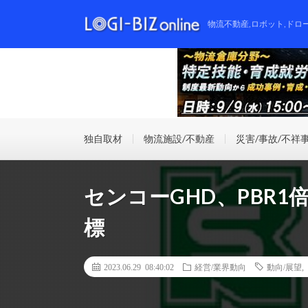
物流不動産,ロボット,ドロ
独自取材
物流施設/不動産
災害/事故/不祥
センコーGHD、PBR1
標
2023.06.29 08:40:02
経営/業界動向
動向/展望
,