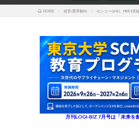
経営/業界動向
センコーGHD、PBR1
HOME
月刊LOGI-BIZ 7月号は「未