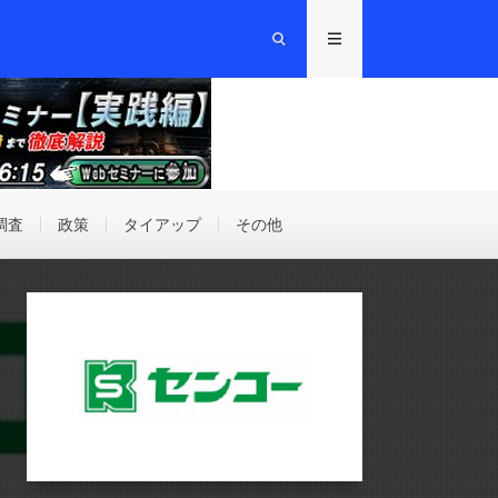
調査
政策
タイアップ
その他