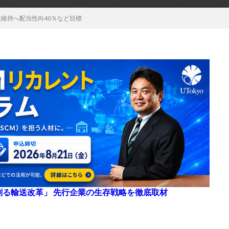
倍超維持へ配当性向40％など目標
来を創る輸送改革」 先行企業の生存戦略を徹底取材