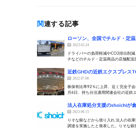
関連する記事
ローソン、全国でチルド・定温
2023.03.24
ドライバーの負荷軽減やCO2排出削減
チなどのチルド・定温商品の店舗配送回
近鉄GHDの近鉄エクスプレスT
2022.07.06
株保有比率92％に上昇、近く完全子会
月6日、持ち分法適用関連会社の近鉄エ
法人在庫処分支援のshoichi
2023.06.15
りそな銀などから借り入れ 法人の在庫処
調達を実施したと発表した。りそな銀行