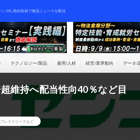
ーン,3PL,独自取材で物流ニュースを配信
事
テクノロジー/製品
雇用/人材
経営/業界動向
データ/
倍超維持へ配当性向40％など目
プレスリリースなど