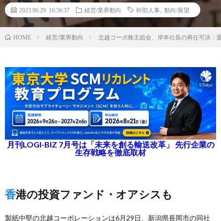
2023.06.29 16:56:37
経営/業界動向
幹部人事
,
動向/展望
経営/業界動向
北越コーポ株主総会、岸本社長の再任可決：
HOME
月刊LOGI-BIZ 7月号は「未来を創る輸送改革」 先行企業の
生存戦略を徹底取材
香港の投資ファンド・オアシスも
製紙中堅の北越コーポレーションは6月29日、新潟県長岡市の同社