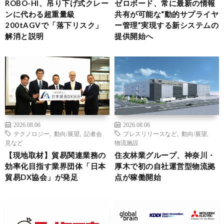
ROBO-HI、吊り下げ式クレー
ゼロボード、常に最新の情報
ンに代わる超重量級
共有が可能な“動的サプライヤ
200tAGVで「落下リスク」
ー管理”実現する新システムの
解消と説明
提供開始へ
2026.08.06
2026.08.06
テクノロジー
,
動向/展望
,
記者会
プレスリリースなど
,
動向/展望
,
見など
物流施設
【現地取材】貿易関連業務の
住友林業グループ、神奈川・
効率化目指す業界団体「日本
厚木で初の自社運営型物流拠
貿易DX協会」が発足
点が稼働開始