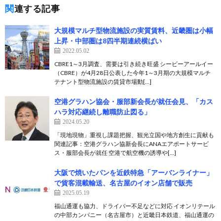
関連する記事
大規模マルチ型物流施設の実質賃料、近畿圏は小幅
上昇・中部圏は8四半期連続横ばい
2022.05.02
CBRE1～3月調査、需要は引き続き旺盛 シービーアールイー
（CBRE）が4月28日公表した今年1～3月期の大規模マルチ
テナント型物流施設の賃貸市場動[…]
空港グラハン協会・服部新会長が就任会見、「カス
ハラ対応継続し離職防止図る」
2024.05.20
「現地現物」重視し課題把握、観光立国や地方創生に貢献も
関連記事：空港グラハン協新会長にANAエアポートサービ
ス・服部会長が就任 空港で航空機の誘導や[…]
大阪で焼いたパンを近鉄特急「アーバンライナー」
で貨客混載輸送、名古屋のイオン店舗で販売
2025.05.19
福山通運も協力、ドライバー不足などに対応 イオンリテール
の中部カンパニー（名古屋市）と近畿日本鉄道、福山通運の