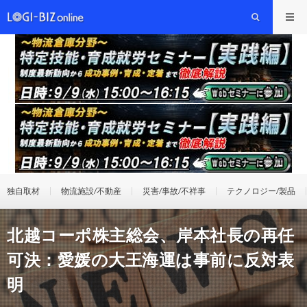
独自取材
物流施設/不動産
災害/事故/不祥事
テクノロジー/製品
北越コーポ株主総会、岸本社長の再任
可決：愛媛の大王海運は事前に反対表
明