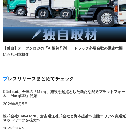
【独自】オープンロジの「AI梱包予測」、トラック必要台数の迅速把握
にも活用本格化
プレスリリースまとめてチェック
CBcloud、全国の「Marq」施設を起点とした新たな配送プラットフォー
ム「MarqGO」開始
2026年8月5日
株式会社Univearth、倉吉運送株式会社と資本提携〜山陰エリアへ実運送
ネットワークを拡大〜
2026年8月5日