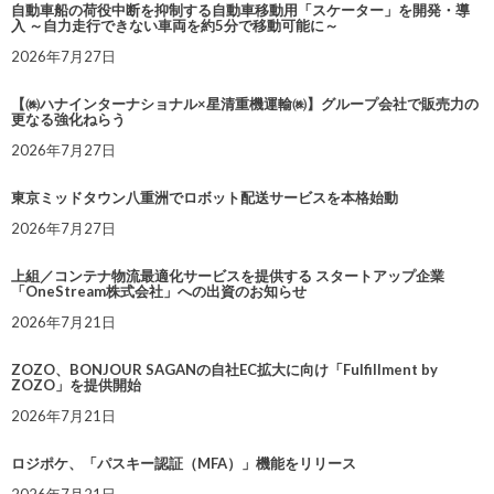
自動車船の荷役中断を抑制する自動車移動用「スケーター」を開発・導
入 ～自力走行できない車両を約5分で移動可能に～
2026年7月27日
【㈱ハナインターナショナル×星清重機運輸㈱】グループ会社で販売力の
更なる強化ねらう
2026年7月27日
東京ミッドタウン八重洲でロボット配送サービスを本格始動
2026年7月27日
上組／コンテナ物流最適化サービスを提供する スタートアップ企業
「OneStream株式会社」への出資のお知らせ
2026年7月21日
ZOZO、BONJOUR SAGANの自社EC拡大に向け「Fulfillment by
ZOZO」を提供開始
2026年7月21日
ロジポケ、「パスキー認証（MFA）」機能をリリース