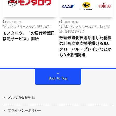
2026.08.06
2026.08.06
プレスリリースなど
,
動向/展望
AI
,
プレスリリースなど
,
動向/展
望
,
提携/合弁など
モノタロウ、「お届け希望日
数理最適化技術活用した物流
指定サービス」開始
の計画立案支援手掛けるJIJ、
グローバル・ブレインなどか
ら8.4億円調達
Back to Top
メルマガ会員登録
プライバシーポリシー