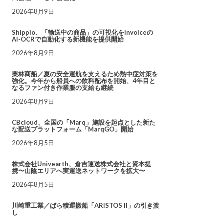
2026年8月9日
Shippio、「輸送中の商品」の可視化をInvoiceの
AI-OCRで自動化する新機能を提供開始
2026年8月9日
栗林商船／夏の安全運航を支えるため熱中症対策を
強化。今年から船員への飲料配布を開始、4年目と
なるファン付き作業服の支給も継続
2026年8月9日
CBcloud、全国の「Marq」施設を起点とした新た
な配送プラットフォーム「MarqGO」開始
2026年8月5日
株式会社Univearth、倉吉運送株式会社と資本提
携〜山陰エリアへ実運送ネットワークを拡大〜
2026年8月5日
川崎重工業／ばら積運搬船「ARISTOS II」の引き渡
し