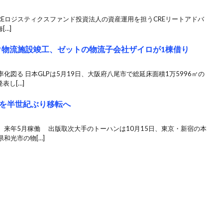
トのCREロジスティクスファンド投資法人の資産運用を担うCREリートアドバ
[…]
万㎡物流施設竣工、ゼットの物流子会社ザイロが1棟借り
図る 日本GLPは5月19日、大阪府八尾市で総延床面積1万5996㎡の
表し[…]
を半世紀ぶり移転へ
、来年5月稼働 出版取次大手のトーハンは10月15日、東京・新宿の本
和光市の物[…]