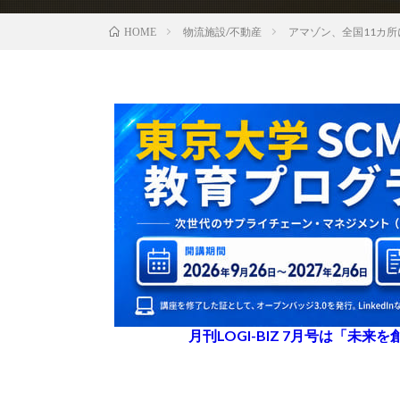
物流施設/不動産
アマゾン、全国11カ
HOME
月刊LOGI-BIZ 7月号は「未