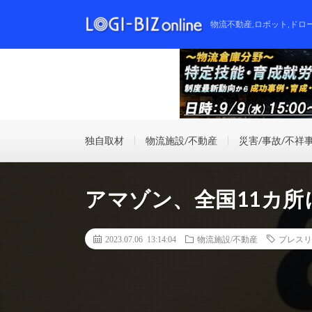
物流不動産,ロボット,ドロ
独自取材
物流施設/不動産
災害/事故/不祥
アマゾン、全国11カ所
2023.07.06 13:14:04
物流施設/不動産
プレスリ