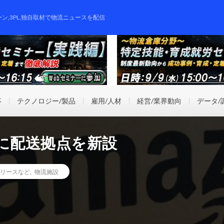
ーン,3PL,独自取材で物流ニュースを配信
事
テクノロジー/製品
雇用/人材
経営/業界動向
データ/
に配送拠点を新設
リースなど
,
物流施設