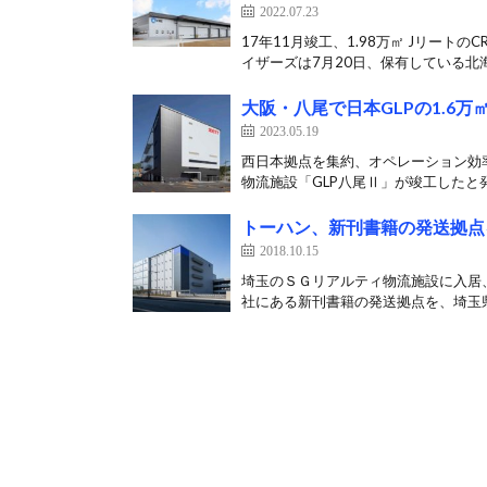
2022.07.23
17年11月竣工、1.98万㎡ Jリー
イザーズは7月20日、保有している北海
大阪・八尾で日本GLPの1.6
2023.05.19
西日本拠点を集約、オペレーション効率化
物流施設「GLP八尾Ⅱ」が竣工したと発
トーハン、新刊書籍の発送拠点
2018.10.15
埼玉のＳＧリアルティ物流施設に入居
社にある新刊書籍の発送拠点を、埼玉県