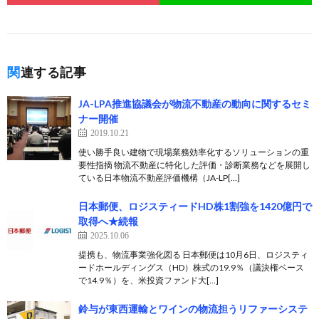
関連する記事
JA-LPA推進協議会が物流不動産の動向に関するセミ
ナー開催
2019.10.21
使い勝手良い建物で現場業務効率化するソリューションの重
要性指摘 物流不動産に特化した評価・診断業務などを展開し
ている日本物流不動産評価機構（JA-LP[…]
日本郵便、ロジスティードHD株1割強を1420億円で
取得へ★続報
2025.10.06
提携も、物流事業強化図る 日本郵便は10月6日、ロジスティ
ードホールディングス（HD）株式の19.9％（議決権ベース
で14.9％）を、米投資ファンド大[…]
鈴与が東西運輸とワインの物流担うリファーシステ