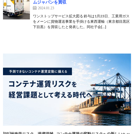
ムジャパンを買収
2024.01.23
ワンストップサービス拡大図る 鈴与は1月23日、工業用ガス
をメーンに貨物運送事業を手掛ける東西運輸（東京都目黒区
下目黒）を買収したと発表した。同社子会[…]
[PR]地政学リスク、港湾混雑…コンテナ運賃の変動リスクへの新しいヘッ