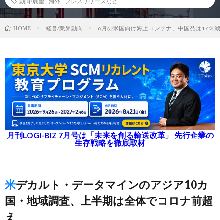
動向/展望
,
海外
,
プレスリリースなど
経営/業界動向
6月の米国向け海上コンテナ、中国発は17％減
HOME
月刊LOGI-BIZ 7月号は「未来を創る輸送改革」 先行企業の
生存戦略を徹底取材
米デカルト・データマインのアジア10カ
国・地域調査、上半期は全体でコロナ前超
え