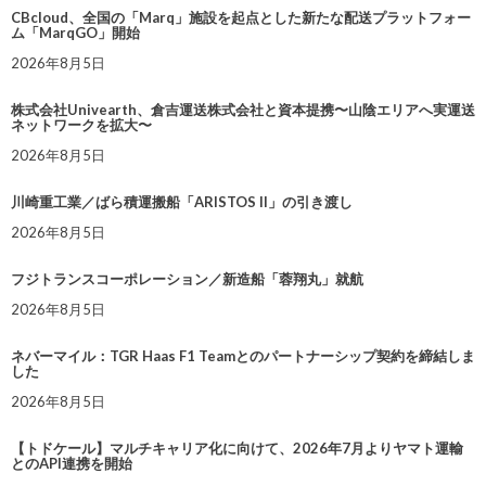
CBcloud、全国の「Marq」施設を起点とした新たな配送プラットフォー
ム「MarqGO」開始
2026年8月5日
株式会社Univearth、倉吉運送株式会社と資本提携〜山陰エリアへ実運送
ネットワークを拡大〜
2026年8月5日
川崎重工業／ばら積運搬船「ARISTOS II」の引き渡し
2026年8月5日
フジトランスコーポレーション／新造船「蓉翔丸」就航
2026年8月5日
ネバーマイル：TGR Haas F1 Teamとのパートナーシップ契約を締結しま
した
2026年8月5日
【トドケール】マルチキャリア化に向けて、2026年7月よりヤマト運輸
とのAPI連携を開始