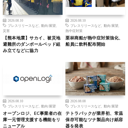
2026.08.10
2026.08.10
プレスリリースなど
,
動向/展望
,
プレスリリースなど
,
動向/展望
,
災害
熱中症対策
【熊本地震】サカイ、被災地
栗林商船が熱中症対策強化、
避難所のダンボールベッド組
船員に飲料配布開始
み立てなどに協力
2026.08.10
2026.08.08
プレスリリースなど
,
動向/展望
プレスリリースなど
,
動向/展望
オープンロジ、EC事業者の在
テトラパックが業界初、常温
庫一元管理支援する機能をリ
保存可能なツナ製品向け紙容
ニューアル
器を発表