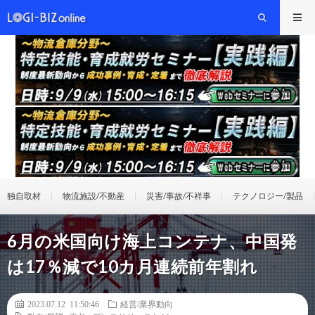
独自取材
物流施設/不動産
災害/事故/不祥事
テクノロジー/製品
6月の米国向け海上コンテナ、中国発
は17％減で10カ月連続前年割れ
2023.07.12 11:50:46
経営/業界動向