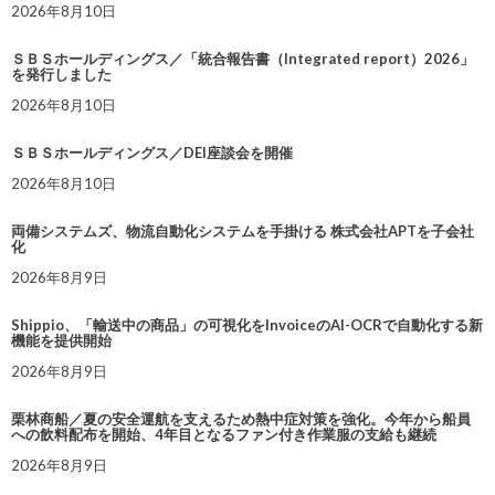
2026年8月10日
ＳＢＳホールディングス／「統合報告書（Integrated report）2026」
を発行しました
2026年8月10日
ＳＢＳホールディングス／DEI座談会を開催
2026年8月10日
両備システムズ、物流自動化システムを手掛ける 株式会社APTを子会社
化
2026年8月9日
Shippio、「輸送中の商品」の可視化をInvoiceのAI-OCRで自動化する新
機能を提供開始
2026年8月9日
栗林商船／夏の安全運航を支えるため熱中症対策を強化。今年から船員
への飲料配布を開始、4年目となるファン付き作業服の支給も継続
2026年8月9日