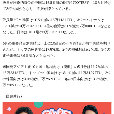
扱量が圧倒的首位の中国は16.8％減の84万4700TEUで、10カ月続け
て2桁の減少となり、不振が際立っている。
取扱量2位の韓国は10.5％減の15万4134TEU、3位のベトナムは
5.6％減の14万7107TEU、4位の台湾は3.0%減の7万8480TEUなどと
なった。日本は0.8％増の3万3319TEUだった。
6月の主要品目別実績は、上位10品目のうち9品目が前年実績を割り
込んだ。トップの家具類は19.8%減、2位の機械類は6.3％減、3位の
電子電機は7.6％増などとなった。
米国発アジア主要10カ国・地域向け（復航）の5月分は11.9％減の
45万2316TEU。トップの中国向けは16.1％減の11万3129TEU、2位
の韓国向けは3.0％減の5万7969TEU、3位の日本向けは13.9％減の5
万7289TEUだった。
（藤原秀行）