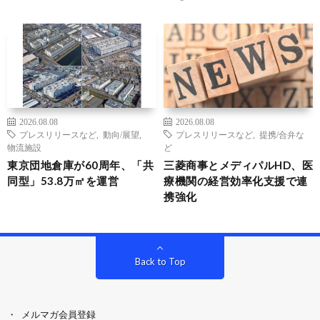
2026.08.08
2026.08.08
プレスリリースなど
,
動向/展望
,
プレスリリースなど
,
提携/合弁な
物流施設
ど
東京団地倉庫が60周年、「共
三菱商事とメディパルHD、医
同型」53.8万㎡を運営
療機関の経営効率化支援で連
携強化
Back to Top
メルマガ会員登録