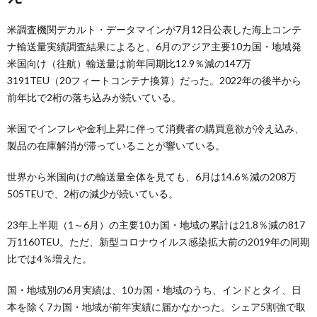
米調査機関デカルト・データマインが7月12日公表した海上コンテ
ナ輸送量実績調査結果によると、6月のアジア主要10カ国・地域発
米国向け（往航）輸送量は前年同期比12.9％減の147万
3191TEU（20フィートコンテナ換算）だった。2022年の後半から
前年比で2桁の落ち込みが続いている。
米国でインフレや金利上昇に伴って消費者の購買意欲が冷え込み、
製品の在庫解消が滞っていることが響いている。
世界から米国向けの輸送量全体を見ても、6月は14.6％減の208万
505TEUで、2桁の減少が続いている。
23年上半期（1～6月）の主要10カ国・地域の累計は21.8％減の817
万1160TEU。ただ、新型コロナウイルス感染拡大前の2019年の同期
比では4％増えた。
国・地域別の6月実績は、10カ国・地域のうち、インドとタイ、日
本を除く7カ国・地域が前年実績に届かなかった。シェア5割強で取