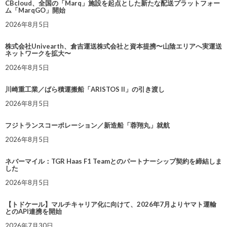
CBcloud、全国の「Marq」施設を起点とした新たな配送プラットフォー
ム「MarqGO」開始
2026年8月5日
株式会社Univearth、倉吉運送株式会社と資本提携〜山陰エリアへ実運送
ネットワークを拡大〜
2026年8月5日
川崎重工業／ばら積運搬船「ARISTOS II」の引き渡し
2026年8月5日
フジトランスコーポレーション／新造船「蓉翔丸」就航
2026年8月5日
ネバーマイル：TGR Haas F1 Teamとのパートナーシップ契約を締結しま
した
2026年8月5日
【トドケール】マルチキャリア化に向けて、2026年7月よりヤマト運輸
とのAPI連携を開始
2026年7月30日