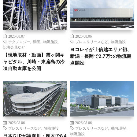
2026.08.07
2026.08.06
テクノロジー
,
動画
,
物流施設
,
プレスリリースなど
,
物流施設
記者会見など
ヨコレイが上信越エリア初、
【現地取材・動画】霞ヶ関キ
新潟・長岡で2.7万tの物流拠
ャピタル、川崎・東扇島の冷
点開設
凍自動倉庫を公開
2026.08.06
2026.08.06
プレスリリースなど
,
物流施設
プレスリリースなど
,
動向/展望
,
物流施設
日本GLPが神奈川・厚木で8.4