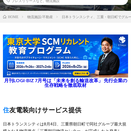
プレスリリースなど
,
物流施設
物流施設/不動産
日本トランスシティ、三重・朝日町でグルー
HOME
月刊LOGI-BIZ 7月号は「未来を創る輸送改革」 先行企業の
生存戦略を徹底取材
住友電装向けサービス提供
日本トランスシティは8月4日、三重県朝日町で同社グループ最大規
模となる物流拠点「三重朝日物流センター」が完成したと発表し