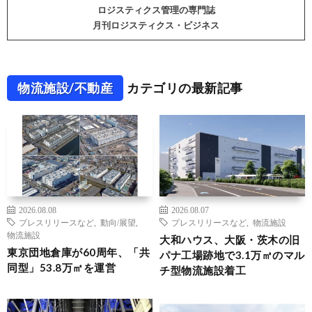
ロジスティクス管理の専門誌
月刊ロジスティクス・ビジネス
物流施設/不動産
カテゴリの最新記事
2026.08.08
2026.08.07
プレスリリースなど
,
動向/展望
,
プレスリリースなど
,
物流施設
物流施設
大和ハウス、大阪・茨木の旧
東京団地倉庫が60周年、「共
パナ工場跡地で3.1万㎡のマル
同型」53.8万㎡を運営
チ型物流施設着工