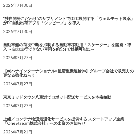
2026年7月30日
“独自開発こだわり”のサプリメントでD2C展開する「ウェルモット製薬」
がEC自動出荷アプリ「シッピーノ」を導入
2026年7月30日
自動車船の荷役中断を抑制する自動車移動用「スケーター」を開発・導
入 ～自力走行できない車両を約5分で移動可能に～
2026年7月27日
【㈱ハナインターナショナル×星清重機運輸㈱】グループ会社で販売力の
更なる強化ねらう
2026年7月27日
東京ミッドタウン八重洲でロボット配送サービスを本格始動
2026年7月27日
上組／コンテナ物流最適化サービスを提供する スタートアップ企業
「OneStream株式会社」への出資のお知らせ
2026年7月21日