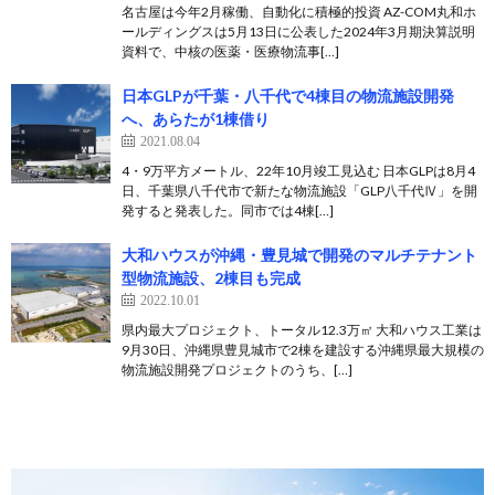
名古屋は今年2月稼働、自動化に積極的投資 AZ-COM丸和ホ
ールディングスは5月13日に公表した2024年3月期決算説明
資料で、中核の医薬・医療物流事[…]
日本GLPが千葉・八千代で4棟目の物流施設開発
へ、あらたが1棟借り
2021.08.04
4・9万平方メートル、22年10月竣工見込む 日本GLPは8月4
日、千葉県八千代市で新たな物流施設「GLP八千代Ⅳ」を開
発すると発表した。同市では4棟[…]
大和ハウスが沖縄・豊見城で開発のマルチテナント
型物流施設、2棟目も完成
2022.10.01
県内最大プロジェクト、トータル12.3万㎡ 大和ハウス工業は
9月30日、沖縄県豊見城市で2棟を建設する沖縄県最大規模の
物流施設開発プロジェクトのうち、[…]