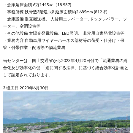
・倉庫延床面積 6万1445㎡（18.587)
・事務所棟 鉄骨造3階建1棟 延床面積約2.685mm (812坪)
・倉庫設備 垂直搬送機、 人貨用エレベーター, ドックレベラー、ソ
ーター、空調設備等
・その他設備 太陽光発電設備、LED照明、 非常用自家発電設備等
・業務内容 自動車用ワイヤーハーネス部材等の荷受・仕分け・保
管・付帯作業・配送等の物流業務
当センターは、国土交通省から2023年4月20日付で「流通業務の総
合化及び効率化の促 「進に関する法律」に基づく総合効率化計画と
して認定されております。
3 竣工日 2023年6月30日