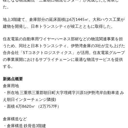
た。
地上3階建て、倉庫部分の延床面積は6万1445㎡。大和ハウス工業が
建物を開発し、日本トランスシティが竣工とともに取得した。
住友電装の自動車用ワイヤーハーネス部材などの物流関連事業を担
うため、同社と日本トランスシティ、伊勢湾倉庫の3社が立ち上げた
合弁会社「STコネクトロジスティクス」 が活用。住友電装グループ
の事業展開におけるサプライチェーンに最適な物流サービスを提供
する。
新拠点概要
倉庫用地
・所在地 三重県三重郡朝日町大字埋縄字川原1(伊勢湾岸自動車道 み
え朝日インターチェンジ隣接)
・面積 6万8620㎡ （2万757坪）
倉庫構造など
・倉庫構造 鉄骨造3階建