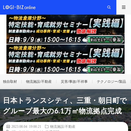
独自取材
物流施設/不動産
災害/事故/不祥事
テクノロジー/製品
日本トランスシティ、三重・朝日町で
グループ最大の6.1万㎡物流拠点完成
2023.08.04 19:00:21
物流施設/不動産