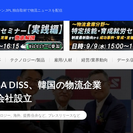
ーン,3PL,独自取材で物流ニュースを配信
事
テクノロジー/製品
雇用/人材
経営/業界動向
データ/
A DISS、韓国の物流企業
合弁会社設立
ロジー
,
海外
,
提携/合弁など
,
プレスリリースなど