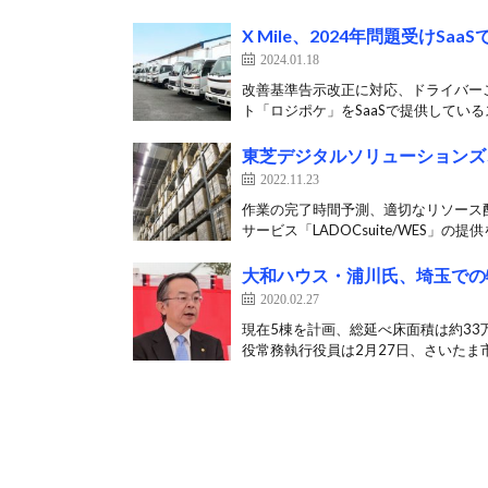
X Mile、2024年問題受けS
2024.01.18
改善基準告示改正に対応、ドライバー
ト「ロジポケ」をSaaSで提供している
東芝デジタルソリューションズ
2022.11.23
作業の完了時間予測、適切なリソース配
サービス「LADOCsuite/WES」の提供を
大和ハウス・浦川氏、埼玉での
2020.02.27
現在5棟を計画、総延べ床面積は約33
役常務執行役員は2月27日、さいたま市