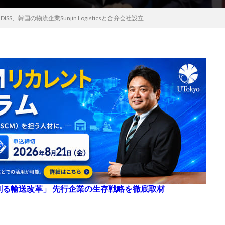
ISS、韓国の物流企業Sunjin Logisticsと合弁会社設立
来を創る輸送改革」 先行企業の生存戦略を徹底取材