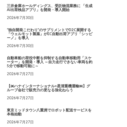
三井倉庫ホールディングス、受託物流業務に 「生成
AI出荷検品アプリ」を開発・導入開始
2026年7月30日
“独自開発こだわり”のサプリメントでD2C展開する
「ウェルモット製薬」がEC自動出荷アプリ「シッピ
ーノ」を導入
2026年7月30日
自動車船の荷役中断を抑制する自動車移動用「スケ
ーター」を開発・導入 ～自力走行できない車両を約
5分で移動可能に～
2026年7月27日
【㈱ハナインターナショナル×星清重機運輸㈱】グ
ループ会社で販売力の更なる強化ねらう
2026年7月27日
東京ミッドタウン八重洲でロボット配送サービスを
本格始動
2026年7月27日