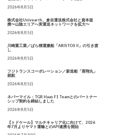
2026年8月5日
株式会社Univearth、倉吉運送株式会社と資本提
携〜山陰エリアへ実運送ネットワークを拡大〜
2026年8月5日
川崎重工業／ばら積運搬船「ARISTOS II」の引き渡
し
2026年8月5日
フジトランスコーポレーション／新造船「蓉翔丸」
就航
2026年8月5日
ネバーマイル：TGR Haas F1 Teamとのパートナー
シップ契約を締結しました
2026年8月5日
【トドケール】マルチキャリア化に向けて、2026
年7月よりヤマト運輸とのAPI連携を開始
2026年7月30日