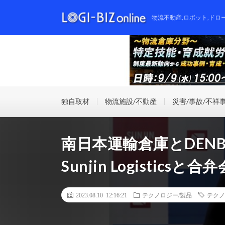
物流不動産,ロボット,ドロ
独自取材
物流施設/不動産
災害/事故/不祥
南⽇本運輸倉庫とDENB
Sunjin Logisticsと
2023.08.10 12:16:21
テクノロジー/製品
テクノ