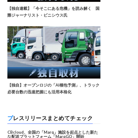
【独自連載】「今そこにある危機」を読み解く 国
際ジャーナリスト・ビニシウス氏
【独自】オープンロジの「AI梱包予測」、トラック
必要台数の迅速把握にも活用本格化
プレスリリースまとめてチェック
CBcloud、全国の「Marq」施設を起点とした新た
な配送プラットフォーム「MarqGO」開始