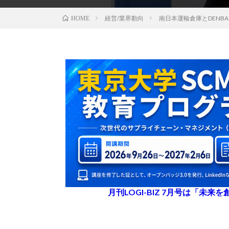
経営/業界動向
南⽇本運輸倉庫とDENBA D
HOME
月刊LOGI-BIZ 7月号は「未