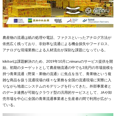
農産物の流通は紙の処理や電話、ファクスといったアナログ方法が
依然広く残っており、非効率な流通による機会損失やフードロス、
アナログな現場業務による人材流出が深刻な課題になっている。
kikitoriは課題解決のため、2019年10月にnimaruのサービス提供を開
始。初期のターゲットとして農産物流通の中でも3兆円の市場規模を
持つ青果流通（野菜・果物の流通）に焦点を当て、青果物という複
雑な商品を扱う流通現場の様々な業務を全国の流通現場に実際に入
りながら地道にシステムのモデリングを行ってきた。外部事業者と
のデータ連携が可能なクラウド型の汎用的サービスとして、JAや卸
売市場を中心に全国の青果流通事業者と生産者の間で利用が広がっ
ている。