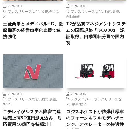
2026.08.08
2026.08.08
プレスリリースなど
,
提携/合弁な
プレスリリースなど
,
動向/展望
,
ど
自動運転
三菱商事とメディパルHD、医
T2が品質マネジメントシステ
療機関の経営効率化支援で連
ムの国際規格「ISO9001」認
携強化
証取得、自動運転分野で国内
初
2026.08.08
2026.08.07
プレスリリースなど
,
動向/展望
,
テクノロジー
,
プレスリリースな
災害
ど
,
動向/展望
ニチレイがシステム障害で連
ロジスネクストが防爆仕様車
結売上高50億円減見込み、対
のフォークをフルモデルチェ
応費用10億円を特損計上
ンジ、オペレーターの快適性