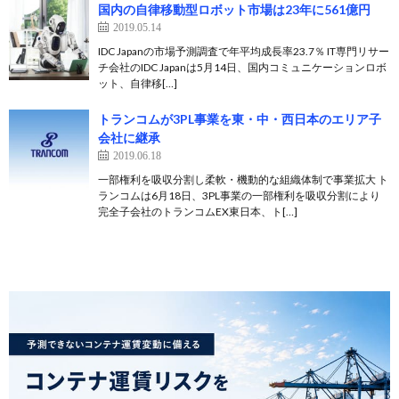
国内の自律移動型ロボット市場は23年に561億円
2019.05.14
IDC Japanの市場予測調査で年平均成長率23.7％ IT専門リサー
チ会社のIDC Japanは5月14日、国内コミュニケーションロボ
ット、自律移[…]
トランコムが3PL事業を東・中・西日本のエリア子
会社に継承
2019.06.18
一部権利を吸収分割し柔軟・機動的な組織体制で事業拡大 ト
ランコムは6月18日、3PL事業の一部権利を吸収分割により
完全子会社のトランコムEX東日本、ト[…]