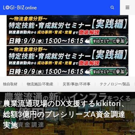
独自取材
物流施設/不動産
災害/事故/不祥事
テクノロジー/製品
農業流通現場のDX支援するkikitori、
総額3億円のプレシリーズA資金調達
実施