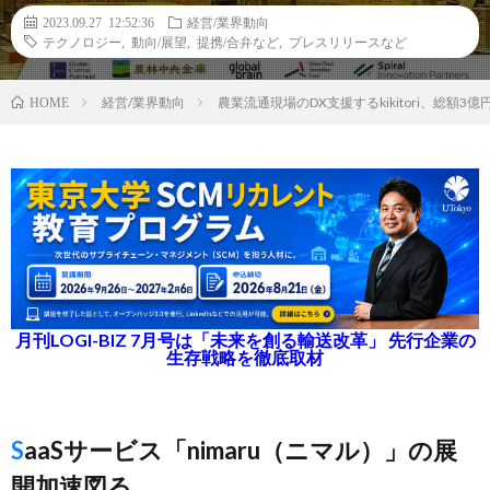
2023.09.27 12:52:36
経営/業界動向
テクノロジー
,
動向/展望
,
提携/合弁など
,
プレスリリースなど
経営/業界動向
農業流通現場のDX支援するkikitori、総額
HOME
月刊LOGI-BIZ 7月号は「未来を創る輸送改革」 先行企業の
生存戦略を徹底取材
SaaSサービス「nimaru（ニマル）」の展
開加速図る