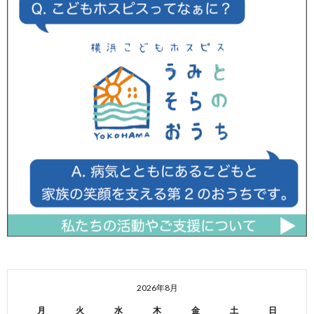
2026年8月
月
火
水
木
金
土
日