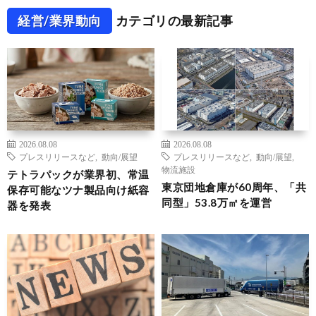
経営/業界動向
カテゴリの最新記事
2026.08.08
2026.08.08
プレスリリースなど
,
動向/展望
プレスリリースなど
,
動向/展望
,
物流施設
テトラパックが業界初、常温
東京団地倉庫が60周年、「共
保存可能なツナ製品向け紙容
同型」53.8万㎡を運営
器を発表