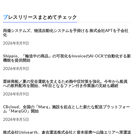
プレスリリースまとめてチェック
両備システムズ、物流自動化システムを手掛ける 株式会社APTを子会社
化
2026年8月9日
Shippio、「輸送中の商品」の可視化をInvoiceのAI-OCRで自動化する新
機能を提供開始
2026年8月9日
栗林商船／夏の安全運航を支えるため熱中症対策を強化。今年から船員
への飲料配布を開始、4年目となるファン付き作業服の支給も継続
2026年8月9日
CBcloud、全国の「Marq」施設を起点とした新たな配送プラットフォー
ム「MarqGO」開始
2026年8月5日
株式会社Univearth、倉吉運送株式会社と資本提携〜山陰エリアへ実運送