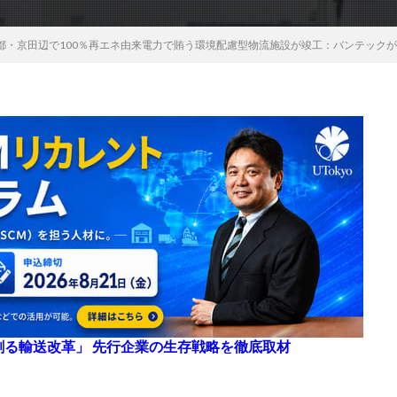
都・京田辺で100％再エネ由来電力で賄う環境配慮型物流施設が竣工：バンテックが
来を創る輸送改革」 先行企業の生存戦略を徹底取材