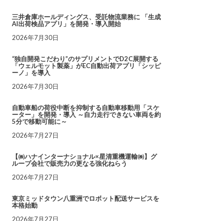
三井倉庫ホールディングス、受託物流業務に 「生成
AI出荷検品アプリ」を開発・導入開始
2026年7月30日
“独自開発こだわり”のサプリメントでD2C展開する
「ウェルモット製薬」がEC自動出荷アプリ「シッピ
ーノ」を導入
2026年7月30日
自動車船の荷役中断を抑制する自動車移動用「スケ
ーター」を開発・導入 ～自力走行できない車両を約
5分で移動可能に～
2026年7月27日
【㈱ハナインターナショナル×星清重機運輸㈱】グ
ループ会社で販売力の更なる強化ねらう
2026年7月27日
東京ミッドタウン八重洲でロボット配送サービスを
本格始動
2026年7月27日