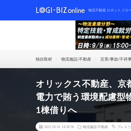
物流不動産,ロボット,ドロ
独自取材
物流施設/不動産
災害/事故/不祥
オリックス不動産、京都
電力で賄う環境配慮型
1棟借りへ
2023.10.10 14:50:56
物流施設/不動産
プレスリ