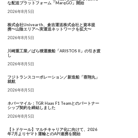
な配送プラットフォーム「MarqGO」開始
2026年8月5日
株式会社Univearth、倉吉運送株式会社と資本提
携〜山陰エリアへ実運送ネットワークを拡大〜
2026年8月5日
川崎重工業／ばら積運搬船「ARISTOS II」の引き渡
し
2026年8月5日
フジトランスコーポレーション／新造船「蓉翔丸」
就航
2026年8月5日
ネバーマイル：TGR Haas F1 Teamとのパートナー
シップ契約を締結しました
2026年8月5日
【トドケール】マルチキャリア化に向けて、2026
年7月よりヤマト運輸とのAPI連携を開始