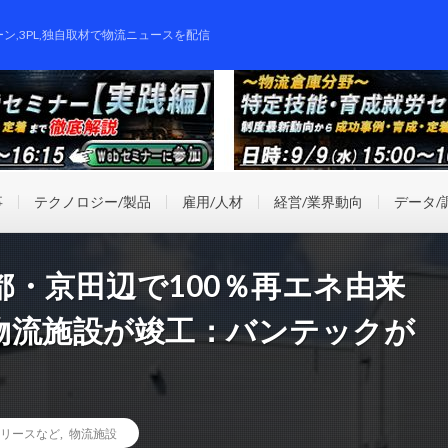
ーン,3PL,独自取材で物流ニュースを配信
事
テクノロジー/製品
雇用/人材
経営/業界動向
データ/
・京田辺で100％再エネ由来
物流施設が竣工：バンテックが
リースなど
,
物流施設