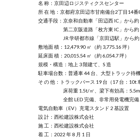
名 称：京田辺ロジスティクスセンター
所 在 地：京都府京田辺市甘南備台2丁目14
交通手段：京奈和自動車「田辺西 IC」から約 0
第二京阪道路「枚方東 IC」から約 3.
JR 学研都市線「京田辺駅」から約 2.
敷地面 積：12,479.90 ㎡（約 3,775.16 坪）
延床面 積：20,015.54 ㎡（約 6,054.7 坪）
規模・構造：地上 3 階建て、S 造
駐車場台数：普通車 44 台、大型トラック待機場
そ の 他：トラックバース 19 台（17 台：10t 
床荷重 1.5t/㎡、梁下有効高：5.5m
全館 LED 完備、非常用発電機完備
電気自動車（EV）充電スタンド 2 基設置
設 計：西松建設株式会社
施 工：西松建設株式会社
着 工：2022 年 8 月 1 日