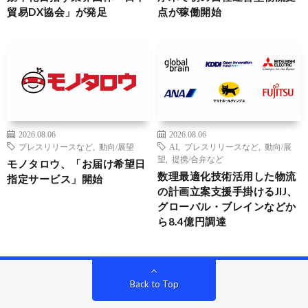
貿易DX協会」が発足
点が稼働開始
2026.08.06
2026.08.06
プレスリリースなど
,
動向/展望
AI
,
プレスリリースなど
,
動向/展
望
,
提携/合弁など
モノタロウ、「お届け希望日
数理最適化技術活用した物流
指定サービス」開始
の計画立案支援手掛けるJIJ、
グローバル・ブレインなどか
ら8.4億円調達
Back to Top