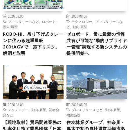
2026.08.06
2026.08.06
プレスリリースなど
,
ロボット
,
テクノロジー
,
プレスリリースな
動向/展望
ど
,
動向/展望
ROBO-HI、吊り下げ式クレー
ゼロボード、常に最新の情報
ンに代わる超重量級
共有が可能な“動的サプライヤ
200tAGVで「落下リスク」
ー管理”実現する新システムの
解消と説明
提供開始へ
2026.08.06
2026.08.06
テクノロジー
,
動向/展望
,
記者会
プレスリリースなど
,
動向/展望
,
見など
物流施設
【現地取材】貿易関連業務の
住友林業グループ、神奈川・
効率化目指す業界団体「日本
厚木で初の自社運営型物流拠