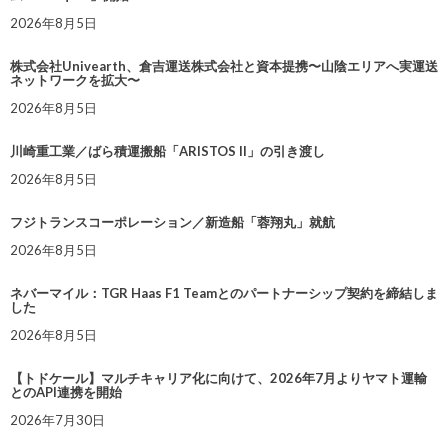
2026年8月5日
株式会社Univearth、倉吉運送株式会社と資本提携〜山陰エリアへ実運送
ネットワークを拡大〜
2026年8月5日
川崎重工業／ばら積運搬船「ARISTOS II」の引き渡し
2026年8月5日
フジトランスコーポレーション／新造船「蓉翔丸」就航
2026年8月5日
ネバーマイル：TGR Haas F1 Teamとのパートナーシップ契約を締結しま
した
2026年8月5日
【トドケール】マルチキャリア化に向けて、2026年7月よりヤマト運輸
とのAPI連携を開始
2026年7月30日