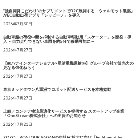
“独自開発こだわり”のサプリメントでD2C展開する「ウェルモット製薬」
がEC自動出荷アプリ「シッピーノ」を導入
2026年7月30日
自動車船の荷役中断を抑制する自動車移動用「スケーター」を開発・導
入 ～自力走行できない車両を約5分で移動可能に～
2026年7月27日
【㈱ハナインターナショナル×星清重機運輸㈱】グループ会社で販売力の
更なる強化ねらう
2026年7月27日
東京ミッドタウン八重洲でロボット配送サービスを本格始動
2026年7月27日
上組／コンテナ物流最適化サービスを提供する スタートアップ企業
「OneStream株式会社」への出資のお知らせ
2026年7月21日
ZOZO、BONJOUR SAGANの自社EC拡大に向け「Fulfillment by