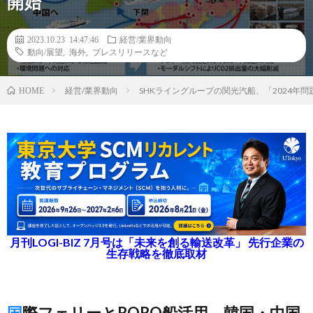
開始
2023.10.23 14:47:46
経営/業界動向
動向/展望
,
海外
,
プレスリリースなど
経営/業界動向
SHKライングループの関光汽船、「2024
HOME
月刊LOGI-BIZ 7月号は「未来を創る輸送改革」 先行企業の
生存戦略を徹底取材
国際フェリーとRORO船活用、韓国・中国