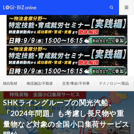
独自取材
物流施設/不動産
災害/事故/不祥事
テクノロジー/製品
SHKライングループの関光汽船、
「2024年問題」も考慮し長尺物や重
量物など対象の全国小口集荷サービス