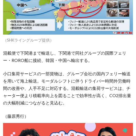
（SHKライングループ提供）
混載便で下関港まで輸送し、下関港で同社グループの国際フェリ
ー・RORO船に接続、韓国・中国へ輸出する。
小口集荷サービスの一部貨物は、グループ会社の国内フェリー輸送
を用いて海上輸送。モーダルシフトに伴うドライバー時間外労働時
間の改善や、人手不足に対応する。混載輸送の集荷サービスは、チ
ャーター便より積載率向上を図ることで効率性が高く、CO2排出量
の大幅削減につながると見込む。
（藤原秀行）