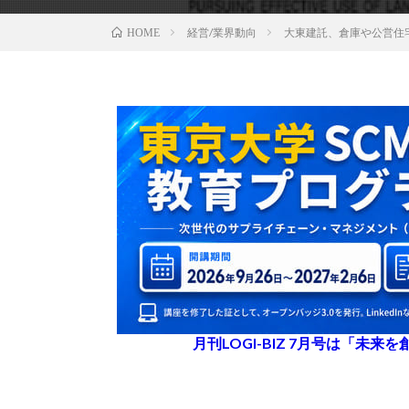
経営/業界動向
大東建託、倉庫や公営住
HOME
月刊LOGI-BIZ 7月号は「未