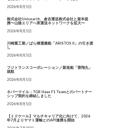
2026年8月5日
株式会社Univearth、倉吉運送株式会社と資本提
携〜山陰エリアへ実運送ネットワークを拡大〜
2026年8月5日
川崎重工業／ばら積運搬船「ARISTOS II」の引き渡
し
2026年8月5日
フジトランスコーポレーション／新造船「蓉翔丸」
就航
2026年8月5日
ネバーマイル：TGR Haas F1 Teamとのパートナー
シップ契約を締結しました
2026年8月5日
【トドケール】マルチキャリア化に向けて、2026
年7月よりヤマト運輸とのAPI連携を開始
2026年7月30日