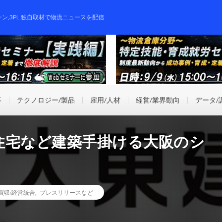
ーン,3PL,独自取材で物流ニュースを配信
事
テクノロジー/製品
雇用/人材
経営/業界動向
データ/
住宅など建築手掛ける大阪のシ
業買収/経営統合
,
プレスリリースなど