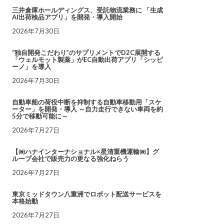
三井倉庫ホールディングス、受託物流業務に 「生成
AI出荷検品アプリ」を開発・導入開始
2026年7月30日
“独自開発こだわり”のサプリメントでD2C展開する
「ウェルモット製薬」がEC自動出荷アプリ「シッピ
ーノ」を導入
2026年7月30日
自動車船の荷役中断を抑制する自動車移動用「スケ
ーター」を開発・導入 ～自力走行できない車両を約
5分で移動可能に～
2026年7月27日
【㈱ハナインターナショナル×星清重機運輸㈱】グ
ループ会社で販売力の更なる強化ねらう
2026年7月27日
東京ミッドタウン八重洲でロボット配送サービスを
本格始動
2026年7月27日