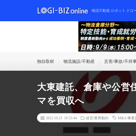
物流不動産,ロボット,ドロ
独自取材
物流施設/不動産
災害/事故/不祥
大東建託、倉庫や公営
マを買収へ
2023.10.23 16:53:44
経営/業界動向
M&A/事