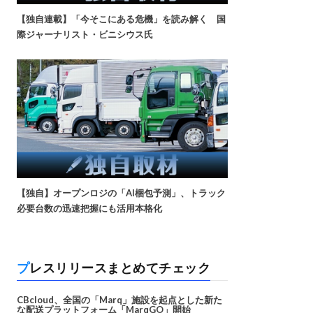
【独自連載】「今そこにある危機」を読み解く 国
際ジャーナリスト・ビニシウス氏
【独自】オープンロジの「AI梱包予測」、トラック
必要台数の迅速把握にも活用本格化
プレスリリースまとめてチェック
CBcloud、全国の「Marq」施設を起点とした新た
な配送プラットフォーム「MarqGO」開始