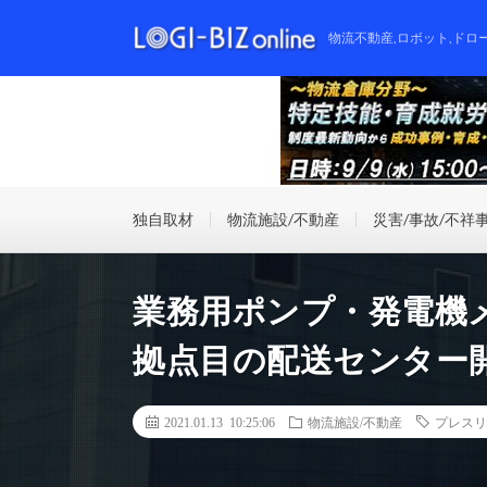
物流不動産,ロボット,ドロ
独自取材
物流施設/不動産
災害/事故/不祥
業務用ポンプ・発電機
拠点目の配送センター
2021.01.13 10:25:06
物流施設/不動産
プレスリ