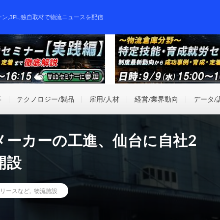
ーン,3PL,独自取材で物流ニュースを配信
事
テクノロジー/製品
雇用/人材
経営/業界動向
データ/
メーカーの工進、仙台に自社2
開設
リースなど
,
物流施設