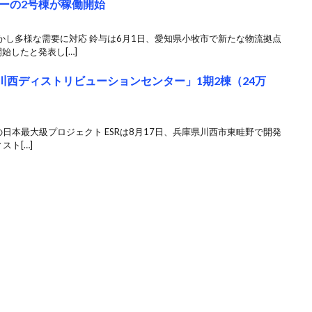
ーの2号棟が稼働開始
かし多様な需要に対応 鈴与は6月1日、愛知県小牧市で新たな物流拠点
始したと発表し[…]
川⻄ディストリビューションセンター」1期2棟（24万
の⽇本最⼤級プロジェクト ESRは8月17日、兵庫県川⻄市東畦野で開発
スト[…]