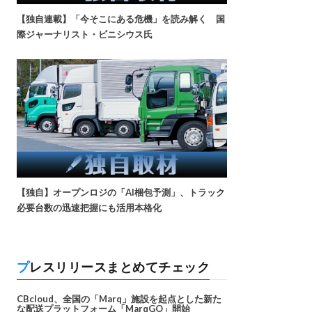
【独自連載】「今そこにある危機」を読み解く 国
際ジャーナリスト・ビニシウス氏
【独自】オープンロジの「AI梱包予測」、トラック
必要台数の迅速把握にも活用本格化
プレスリリースまとめてチェック
CBcloud、全国の「Marq」施設を起点とした新た
な配送プラットフォーム「MarqGO」開始