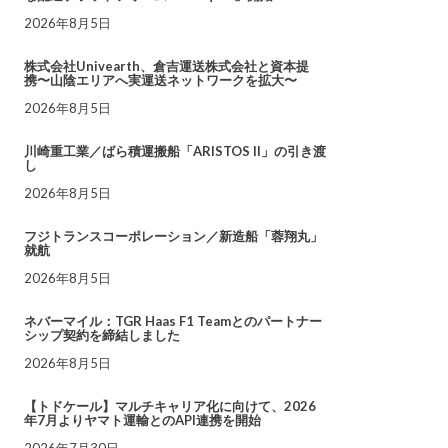
2026年8月5日
株式会社Univearth、倉吉運送株式会社と資本提
携〜山陰エリアへ実運送ネットワークを拡大〜
2026年8月5日
川崎重工業／ばら積運搬船「ARISTOS II」の引き渡
し
2026年8月5日
フジトランスコーポレーション／新造船「蓉翔丸」
就航
2026年8月5日
ネバーマイル：TGR Haas F1 Teamとのパートナー
シップ契約を締結しました
2026年8月5日
【トドケール】マルチキャリア化に向けて、2026
年7月よりヤマト運輸とのAPI連携を開始
2026年7月30日