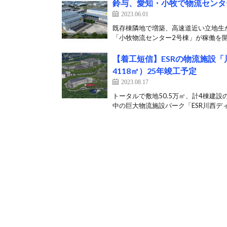
鈴与、愛知・小牧で物流センタ
2023.06.01
既存棟隣地で増築、高速道近い立地生
「小牧物流センター2号棟」が稼働を開
【着工短信】ESRの物流施設「
4118㎡）25年竣工予定
2023.08.17
トータルで敷地50.5万㎡、計4棟建設
中の巨⼤物流施設パーク「ESR川⻄ディ