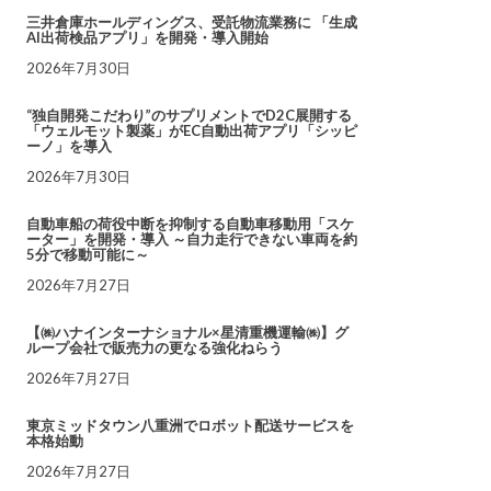
三井倉庫ホールディングス、受託物流業務に 「生成
AI出荷検品アプリ」を開発・導入開始
2026年7月30日
“独自開発こだわり”のサプリメントでD2C展開する
「ウェルモット製薬」がEC自動出荷アプリ「シッピ
ーノ」を導入
2026年7月30日
自動車船の荷役中断を抑制する自動車移動用「スケ
ーター」を開発・導入 ～自力走行できない車両を約
5分で移動可能に～
2026年7月27日
【㈱ハナインターナショナル×星清重機運輸㈱】グ
ループ会社で販売力の更なる強化ねらう
2026年7月27日
東京ミッドタウン八重洲でロボット配送サービスを
本格始動
2026年7月27日