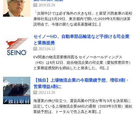
2019.05.29
「次期中計では必ず海外の大きな柱」と展望 川西倉庫の若松
康裕社長は5月29日、東京都内で開いた2019年3月期の決算
説明会で、今後の新たな成長基盤確立[…]
セイノーHD、自動車部品輸送など手掛ける司企業
と業務提携
2023.04.12
EV関連の物流需要獲得図る セイノーホールディングス
（HD）は4月12日、総合物流企業の司企業（愛知県豊田市）
と業務提携契約を締結したと発表した。 司[…]
【独自】上場物流企業の今期業績予想、増収8割・
営業増益6割に
2022.11.29
海運業の伸び目立つ、運賃高騰や円安が寄与 3月を決算期に
設定している上場物流企業66社の通期（2023年3月期）連結
業績予想は、トータルで売上高と本業[…]