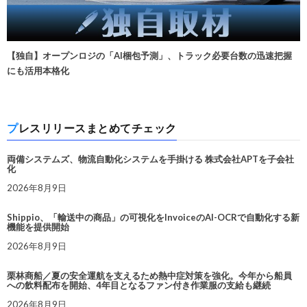
【独自】オープンロジの「AI梱包予測」、トラック必要台数の迅速把握
にも活用本格化
プレスリリースまとめてチェック
両備システムズ、物流自動化システムを手掛ける 株式会社APTを子会社
化
2026年8月9日
Shippio、「輸送中の商品」の可視化をInvoiceのAI-OCRで自動化する新
機能を提供開始
2026年8月9日
栗林商船／夏の安全運航を支えるため熱中症対策を強化。今年から船員
への飲料配布を開始、4年目となるファン付き作業服の支給も継続
2026年8月9日