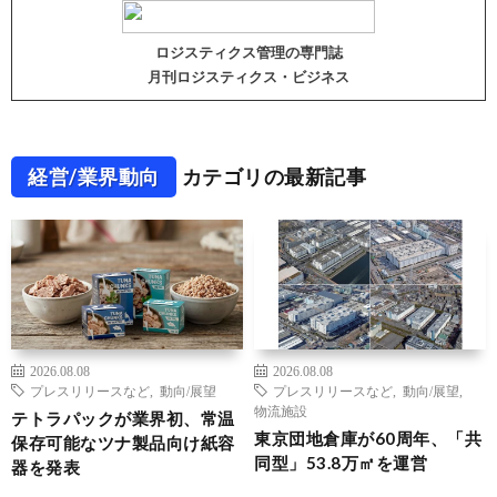
ロジスティクス管理の専門誌
月刊ロジスティクス・ビジネス
経営/業界動向
カテゴリの最新記事
2026.08.08
2026.08.08
プレスリリースなど
,
動向/展望
プレスリリースなど
,
動向/展望
,
物流施設
テトラパックが業界初、常温
東京団地倉庫が60周年、「共
保存可能なツナ製品向け紙容
同型」53.8万㎡を運営
器を発表