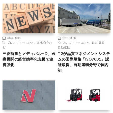
2026.08.08
2026.08.08
プレスリリースなど
,
提携/合弁な
プレスリリースなど
,
動向/展望
,
ど
自動運転
三菱商事とメディパルHD、医
T2が品質マネジメントシステ
療機関の経営効率化支援で連
ムの国際規格「ISO9001」認
携強化
証取得、自動運転分野で国内
初