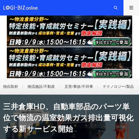
独自取材
物流施設/不動産
災害/事故/不祥事
テクノロジー/製品
三井倉庫HD、自動車部品のパーツ単
位で物流の温室効果ガス排出量可視化
する新サービス開始