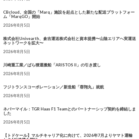
CBcloud、全国の「Marq」施設を起点とした新たな配送プラットフォー
ム「MarqGO」開始
2026年8月5日
株式会社Univearth、倉吉運送株式会社と資本提携〜山陰エリアへ実運送
ネットワークを拡大〜
2026年8月5日
川崎重工業／ばら積運搬船「ARISTOS II」の引き渡し
2026年8月5日
フジトランスコーポレーション／新造船「蓉翔丸」就航
2026年8月5日
ネバーマイル：TGR Haas F1 Teamとのパートナーシップ契約を締結しま
した
2026年8月5日
【トドケール】マルチキャリア化に向けて、2026年7月よりヤマト運輸