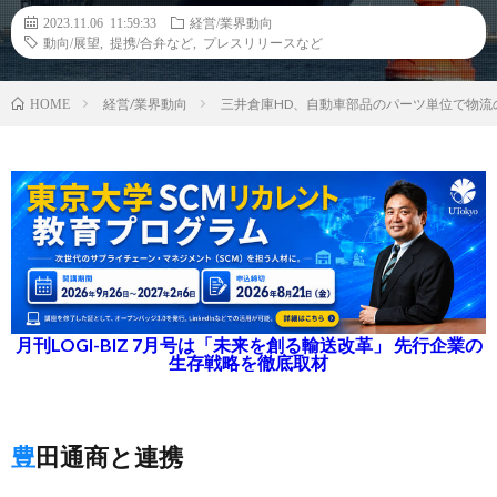
2023.11.06 11:59:33
経営/業界動向
動向/展望
,
提携/合弁など
,
プレスリリースなど
経営/業界動向
三井倉庫HD、自動車部品のパーツ単位で物流
HOME
月刊LOGI-BIZ 7月号は「未来を創る輸送改革」 先行企業の
生存戦略を徹底取材
豊田通商と連携