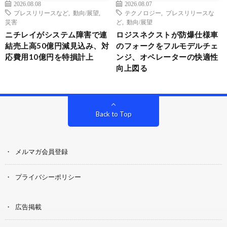
2026.08.08
2026.08.07
プレスリリースなど
,
動向/展望
,
テクノロジー
,
プレスリリースな
災害
ど
,
動向/展望
ニチレイがシステム障害で連
ロジスネクストが防爆仕様車
結売上高50億円減見込み、対
のフォークをフルモデルチェ
応費用10億円を特損計上
ンジ、オペレーターの快適性
向上図る
Back to Top
メルマガ会員登録
プライバシーポリシー
広告掲載