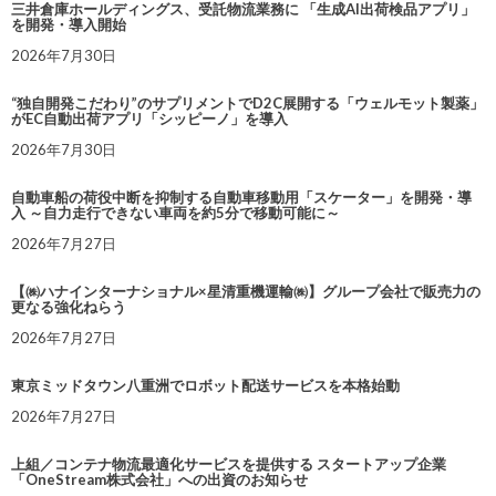
三井倉庫ホールディングス、受託物流業務に 「生成AI出荷検品アプリ」
を開発・導入開始
2026年7月30日
“独自開発こだわり”のサプリメントでD2C展開する「ウェルモット製薬」
がEC自動出荷アプリ「シッピーノ」を導入
2026年7月30日
自動車船の荷役中断を抑制する自動車移動用「スケーター」を開発・導
入 ～自力走行できない車両を約5分で移動可能に～
2026年7月27日
【㈱ハナインターナショナル×星清重機運輸㈱】グループ会社で販売力の
更なる強化ねらう
2026年7月27日
東京ミッドタウン八重洲でロボット配送サービスを本格始動
2026年7月27日
上組／コンテナ物流最適化サービスを提供する スタートアップ企業
「OneStream株式会社」への出資のお知らせ