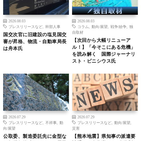
2026.08.03
2026.08.03
プレスリリースなど
,
幹部人事
コラム
,
動向/展望
,
戦争/紛争
,
独
自取材
国交次官に旧建設の塩見国交
【次回から大幅リニューア
審が昇格、物流・自動車局長
ル！】「今そこにある危機」
は舟本氏
を読み解く 国際ジャーナリ
スト・ビニシウス氏
2026.07.29
2026.07.29
プレスリリースなど
,
不祥事
,
動
プレスリリースなど
,
動向/展望
,
向/展望
災害
公取委、製造委託先に金型な
【熊本地震】県知事の派遣要