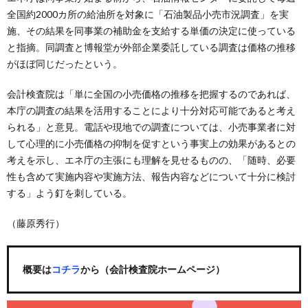
全国約2000カ所の給油所を対象に「石油製品小売市況調査」を実
施、その結果を同事業の補助金を支給する単価の決定に使っている
と指摘。同調査と博報堂が外部企業委託している調査は価格の推移
がほぼ同じだったという。
会計検査院は「単に全国の小売価格の推移を把握するのであれば、
本庁の調査の結果を活用することにより十分対応可能であると考え
られる」と意見。電話や現地での調査については、小売事業者に対
して心理的に小売価格の抑制を促すという事実上の効果があるとの
考えを示し、エネ庁の主張にも理解を見せるものの、「随時、必要
性も含めて実施内容や実施方法、報告内容などについて十分に検討
する」よう釘を刺している。
（藤原秀行）
概要は
コチラ
から（会計検査院ホームページ）