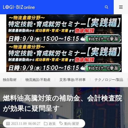
独自取材
物流施設/不動産
災害/事故/不祥事
テクノロジー/製品
燃料油高騰対策の補助金、会計検査院
が効果に疑問呈す
2023.11.09 06:00:27
政策
動向/展望