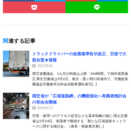
関連する記事
トラックドライバーの改善基準告示改正、労使で大
筋合意★速報
2022.09.02
厚労省審議会、1カ月の拘束は上限「284時間」で例外措置修
正 厚生労働省は9月2日、東京・霞ヶ関の同省内で、労働政策
審議会労働条件分科会自動車運転者労[…]
国交省が「広域道路網」の機能強化へ有識者検討会
の初会合開催
2020.03.25
空港・港湾へのアクセス拡充などを基本戦略の核に 国土交通
省は3月24日、有識者で構成する「新たな広域道路ネットワ
ークに関する検討会」（座長・朝倉康夫東[…]