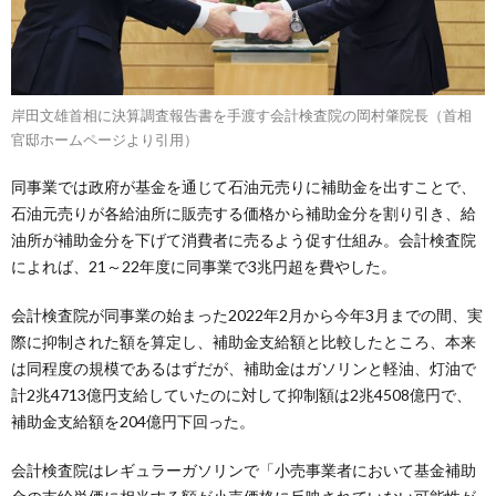
岸田文雄首相に決算調査報告書を手渡す会計検査院の岡村肇院長（首相
官邸ホームページより引用）
同事業では政府が基金を通じて石油元売りに補助金を出すことで、
石油元売りが各給油所に販売する価格から補助金分を割り引き、給
油所が補助金分を下げて消費者に売るよう促す仕組み。会計検査院
によれば、21～22年度に同事業で3兆円超を費やした。
会計検査院が同事業の始まった2022年2月から今年3月までの間、実
際に抑制された額を算定し、補助金支給額と比較したところ、本来
は同程度の規模であるはずだが、補助金はガソリンと軽油、灯油で
計2兆4713億円支給していたのに対して抑制額は2兆4508億円で、
補助金支給額を204億円下回った。
会計検査院はレギュラーガソリンで「小売事業者において基金補助