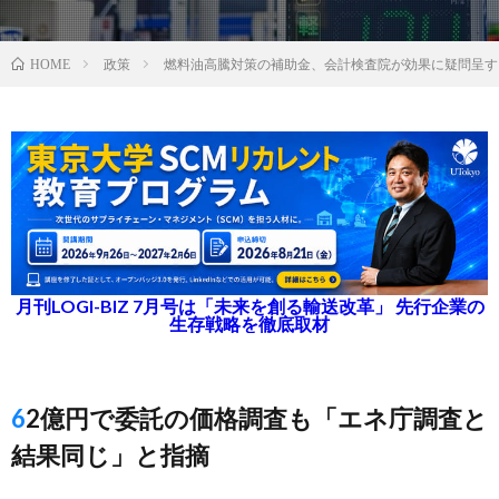
政策
燃料油高騰対策の補助金、会計検査院が効果に疑問呈す
HOME
月刊LOGI-BIZ 7月号は「未来を創る輸送改革」 先行企業の
生存戦略を徹底取材
62億円で委託の価格調査も「エネ庁調査と
結果同じ」と指摘