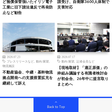
ど無償保管強いたイリソ電子
請受け、自衛隊3600人体制で
工業に旧下請法違反で再発防
災害対応
止など勧告
2026.07.23
2026.07.17
プレスリリースなど
,
動向/展望
,
動向/展望
,
記者会見など
物流施設
【現地取材】「適正原価」の
不動産協会、中継・基幹物流
枠組み議論する有識者検討会
拠点開発への支援措置拡充を
が初会合、26年中に提言取り
継続して訴え
まとめへ
Back to Top