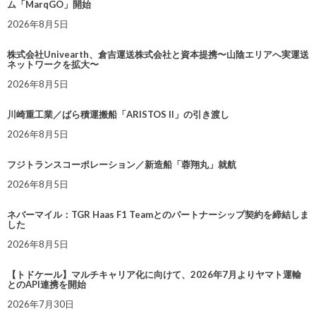
ム「MarqGO」開始
2026年8月5日
株式会社Univearth、倉吉運送株式会社と資本提携〜山陰エリアへ実運送
ネットワークを拡大〜
2026年8月5日
川崎重工業／ばら積運搬船「ARISTOS II」の引き渡し
2026年8月5日
フジトランスコーポレーション／新造船「蓉翔丸」就航
2026年8月5日
ネバーマイル：TGR Haas F1 Teamとのパートナーシップ契約を締結しま
した
2026年8月5日
【トドケール】マルチキャリア化に向けて、2026年7月よりヤマト運輸
とのAPI連携を開始
2026年7月30日