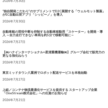
2026年7月30日
“独自開発こだわり”のサプリメントでD2C展開する「ウェルモット製薬」
がEC自動出荷アプリ「シッピーノ」を導入
2026年7月30日
自動車船の荷役中断を抑制する自動車移動用「スケーター」を開発・導
入 ～自力走行できない車両を約5分で移動可能に～
2026年7月27日
【㈱ハナインターナショナル×星清重機運輸㈱】グループ会社で販売力の
更なる強化ねらう
2026年7月27日
東京ミッドタウン八重洲でロボット配送サービスを本格始動
2026年7月27日
上組／コンテナ物流最適化サービスを提供する スタートアップ企業
「OneStream株式会社」への出資のお知らせ
2026年7月21日