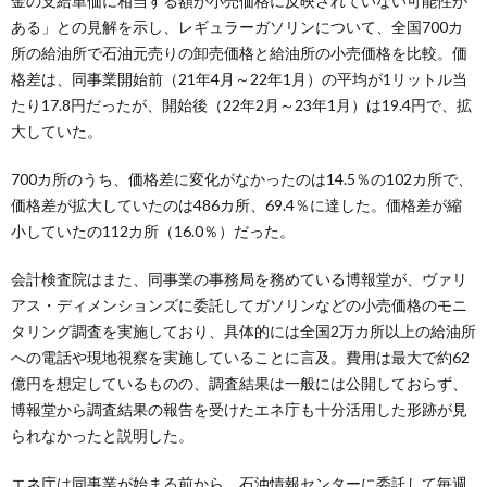
金の支給単価に相当する額が小売価格に反映されていない可能性が
ある」との見解を示し、レギュラーガソリンについて、全国700カ
所の給油所で石油元売りの卸売価格と給油所の小売価格を比較。価
格差は、同事業開始前（21年4月～22年1月）の平均が1リットル当
たり17.8円だったが、開始後（22年2月～23年1月）は19.4円で、拡
大していた。
700カ所のうち、価格差に変化がなかったのは14.5％の102カ所で、
価格差が拡大していたのは486カ所、69.4％に達した。価格差が縮
小していたの112カ所（16.0％）だった。
会計検査院はまた、同事業の事務局を務めている博報堂が、ヴァリ
アス・ディメンションズに委託してガソリンなどの小売価格のモニ
タリング調査を実施しており、具体的には全国2万カ所以上の給油所
への電話や現地視察を実施していることに言及。費用は最大で約62
億円を想定しているものの、調査結果は一般には公開しておらず、
博報堂から調査結果の報告を受けたエネ庁も十分活用した形跡が見
られなかったと説明した。
エネ庁は同事業が始まる前から、石油情報センターに委託して毎週