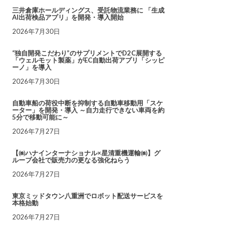
三井倉庫ホールディングス、受託物流業務に 「生成
AI出荷検品アプリ」を開発・導入開始
2026年7月30日
“独自開発こだわり”のサプリメントでD2C展開する
「ウェルモット製薬」がEC自動出荷アプリ「シッピ
ーノ」を導入
2026年7月30日
自動車船の荷役中断を抑制する自動車移動用「スケ
ーター」を開発・導入 ～自力走行できない車両を約
5分で移動可能に～
2026年7月27日
【㈱ハナインターナショナル×星清重機運輸㈱】グ
ループ会社で販売力の更なる強化ねらう
2026年7月27日
東京ミッドタウン八重洲でロボット配送サービスを
本格始動
2026年7月27日