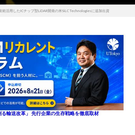
用したICチップ型LiDAR開発の米SiLC Technologiesに追加出資
来を創る輸送改革」 先行企業の生存戦略を徹底取材