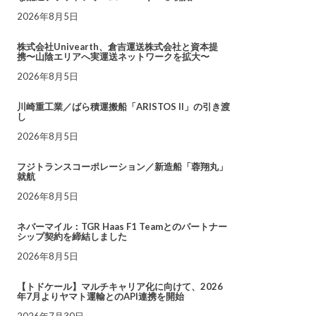
2026年8月5日
株式会社Univearth、倉吉運送株式会社と資本提
携〜山陰エリアへ実運送ネットワークを拡大〜
2026年8月5日
川崎重工業／ばら積運搬船「ARISTOS II」の引き渡
し
2026年8月5日
フジトランスコーポレーション／新造船「蓉翔丸」
就航
2026年8月5日
ネバーマイル：TGR Haas F1 Teamとのパートナー
シップ契約を締結しました
2026年8月5日
【トドケール】マルチキャリア化に向けて、2026
年7月よりヤマト運輸とのAPI連携を開始
2026年7月30日