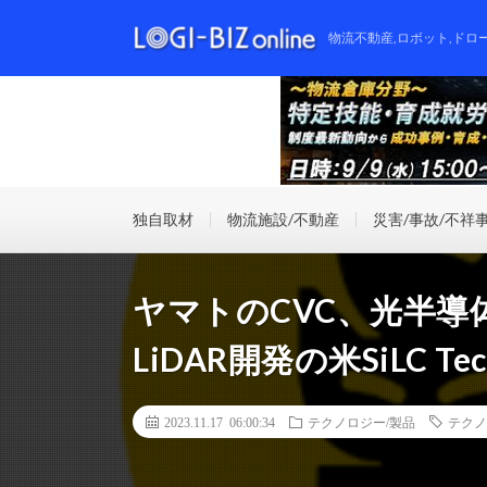
物流不動産,ロボット,ドロ
独自取材
物流施設/不動産
災害/事故/不祥
ヤマトのCVC、光半導
LiDAR開発の米SiLC Te
2023.11.17 06:00:34
テクノロジー/製品
テクノ