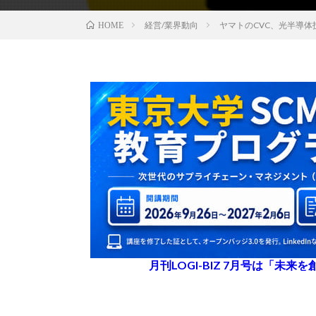
経営/業界動向
ヤマトのCVC、光半導体技術活
HOME
月刊LOGI-BIZ 7月号は「未