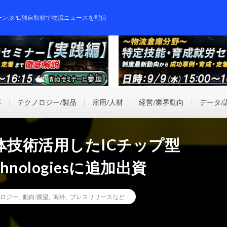
ーン,3PL,独自取材で物流ニュースを配信
事
テクノロジー/製品
雇用/人材
経営/業界動向
データ/
体技術活用したICチップ型
chnologiesに追加出資
ロジー
,
動向/展望
,
海外
,
プレスリリースなど