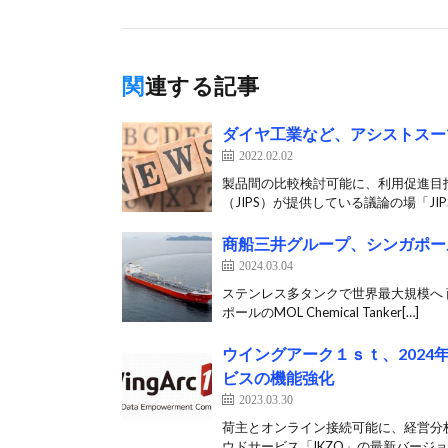
関連する記事
ダイヤ工業など、アシストスー
2022.02.02
製品間の比較検討可能に、利用促進目
（JIPS）が提供している議論の場「JIPS-
商船三井グループ、シンガポー
2024.03.04
ステンレス多タンクで世界最大規模へ 
ポールのMOL Chemical Tanker[…]
ウイングアーク１ｓｔ、202
ビスの機能強化
2023.03.30
荷主とオンライン接続可能に、経営分析
ウドサービス「IKZO」の最新バージョ