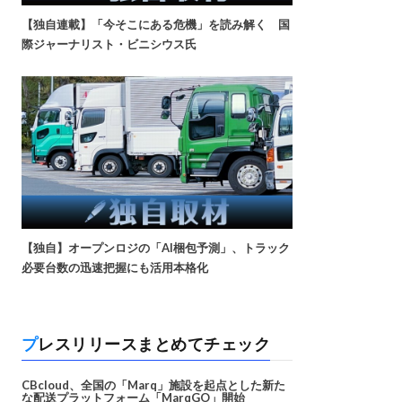
【独自連載】「今そこにある危機」を読み解く 国
際ジャーナリスト・ビニシウス氏
【独自】オープンロジの「AI梱包予測」、トラック
必要台数の迅速把握にも活用本格化
プレスリリースまとめてチェック
CBcloud、全国の「Marq」施設を起点とした新た
な配送プラットフォーム「MarqGO」開始