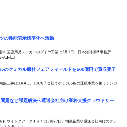
ツの性能表示標準化へ活動
指す 医療用品メーカーのダイヤ工業は2月1日、日本知財標準事務所
Adv[…]
ルのケミカル船社フェアフィールドを600億円で買収完了
商船三井は3月4日、100%子会社でケミカル船の運航事業を担うシンガ
4年問題など課題解決へ運送会社向け業務支援クラウドサー
も ウイングアーク１ｓｔは3月29日、物流企業や運送会社向けのクラ
ンとなる、[…]