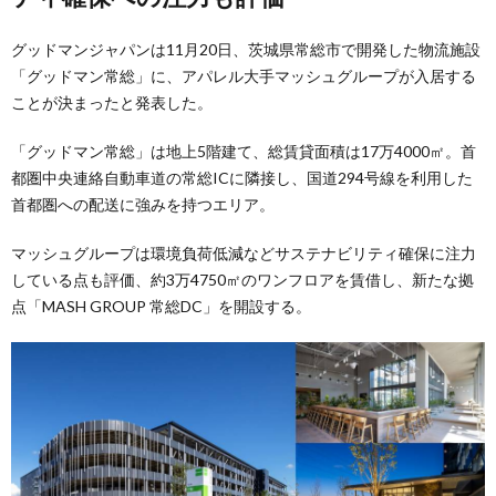
グッドマンジャパンは11月20日、茨城県常総市で開発した物流施設
「グッドマン常総」に、アパレル大手マッシュグループが入居する
ことが決まったと発表した。
「グッドマン常総」は地上5階建て、総賃貸面積は17万4000㎡。首
都圏中央連絡自動車道の常総ICに隣接し、国道294号線を利用した
首都圏への配送に強みを持つエリア。
マッシュグループは環境負荷低減などサステナビリティ確保に注力
している点も評価、約3万4750㎡のワンフロアを賃借し、新たな拠
点「MASH GROUP 常総DC」を開設する。