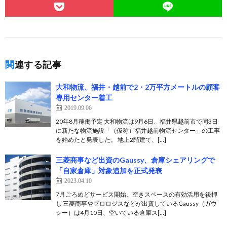
関連する記事
大和物流、福井・越前で2・2万平方メートルの顧客
専用センター着工
2019.09.06
20年8月稼働予定 大和物流は9月6日、福井県越前市で同3日
に新たな物流施設「（仮称）福井越前物流センター」の工事
を始めたと発表した。 地上2階建て、[…]
三菱商事など出資のGaussy、倉庫シェアリングで
「自家倉庫」対象追加を正式発表
2023.04.10
7月ごろめどサービス開始、空きスペースの有効活用を後押
し 三菱商事やプロロジスなどが出資しているGaussy（ガウ
シー）は4月10日、空いている倉庫ス[…]