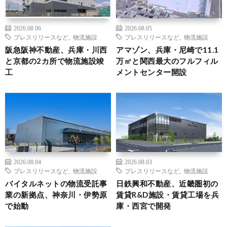
2026.08.06
2026.08.05
プレスリリースなど
,
物流施設
プレスリリースなど
,
物流施設
阪急阪神不動産、兵庫・川西
アマゾン、兵庫・尼崎で11.1
と京都の2カ所で物流施設竣
万㎡と関西最大のフルフィル
工
メントセンター開設
2026.08.04
2026.08.03
プレスリリースなど
,
物流施設
プレスリリースなど
,
物流施設
バイタルネットの物流受託事
日鉄興和不動産、近畿圏初の
業の新拠点、神奈川・伊勢原
賃貸R&D施設・賃貸工場を兵
で始動
庫・西宮で開発