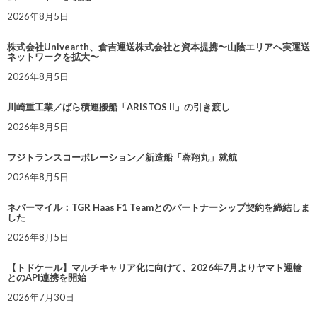
2026年8月5日
株式会社Univearth、倉吉運送株式会社と資本提携〜山陰エリアへ実運送
ネットワークを拡大〜
2026年8月5日
川崎重工業／ばら積運搬船「ARISTOS II」の引き渡し
2026年8月5日
フジトランスコーポレーション／新造船「蓉翔丸」就航
2026年8月5日
ネバーマイル：TGR Haas F1 Teamとのパートナーシップ契約を締結しま
した
2026年8月5日
【トドケール】マルチキャリア化に向けて、2026年7月よりヤマト運輸
とのAPI連携を開始
2026年7月30日