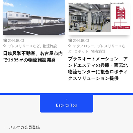
2026.08.03
2026.08.03
プレスリリースなど
,
物流施設
テクノロジー
,
プレスリリースな
ど
,
ロボット
,
物流施設
日鉄興和不動産、名古屋市内
プラスオートメーション、ア
で1685㎡の物流施設開発
ンドエスティの兵庫・西宮北
物流センターに複合ロボティ
クスソリューション提供
Back to Top
メルマガ会員登録