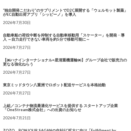
“独自開発こだわり”のサプリメントでD2C展開する「ウェルモット製薬」
がEC自動出荷アプリ「シッピーノ」を導入
2026年7月30日
自動車船の荷役中断を抑制する自動車移動用「スケーター」を開発・導
入 ～自力走行できない車両を約5分で移動可能に～
2026年7月27日
【㈱ハナインターナショナル×星清重機運輸㈱】グループ会社で販売力の
更なる強化ねらう
2026年7月27日
東京ミッドタウン八重洲でロボット配送サービスを本格始動
2026年7月27日
上組／コンテナ物流最適化サービスを提供する スタートアップ企業
「OneStream株式会社」への出資のお知らせ
2026年7月21日
ZOZO、BONJOUR SAGANの自社EC拡大に向け「Fulfillment by