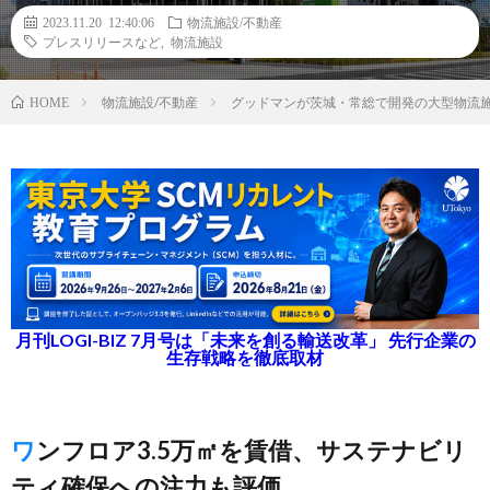
2023.11.20 12:40:06
物流施設/不動産
プレスリリースなど
,
物流施設
物流施設/不動産
グッドマンが茨城・常総で開発の大型物流
HOME
月刊LOGI-BIZ 7月号は「未来を創る輸送改革」 先行企業の
生存戦略を徹底取材
ワンフロア3.5万㎡を賃借、サステナビリ
ティ確保への注力も評価