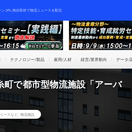
ーン,3PL,独自取材で物流ニュースを配信
事
テクノロジー/製品
雇用/人材
経営/業界動向
データ/
糸町で都市型物流施設「アーバ
リースなど
,
物流施設