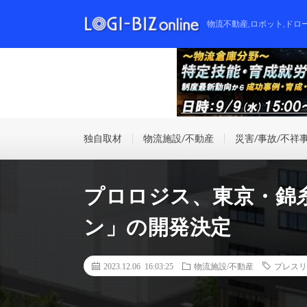
物流不動産,ロボット,ドロ
独自取材
物流施設/不動産
災害/事故/不祥
プロロジス、東京・錦
ン」の開発決定
2023.12.06 16:03:25
物流施設/不動産
プレスリ