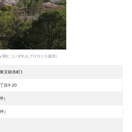
を望む（いずれもプロロジス提供）
東京錦糸町1
目9-20
87坪）
0坪）