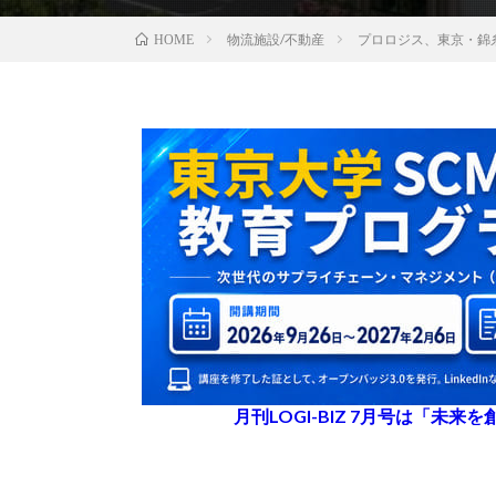
物流施設/不動産
プロロジス、東京・錦
HOME
月刊LOGI-BIZ 7月号は「未