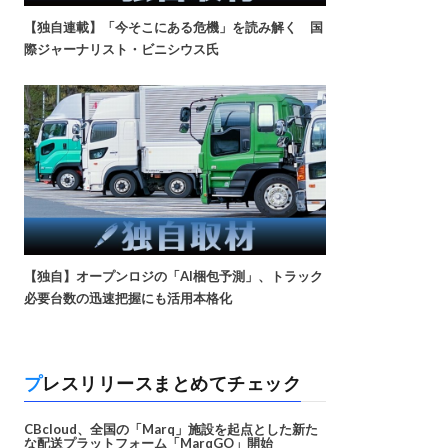
【独自連載】「今そこにある危機」を読み解く 国
際ジャーナリスト・ビニシウス氏
【独自】オープンロジの「AI梱包予測」、トラック
必要台数の迅速把握にも活用本格化
プレスリリースまとめてチェック
CBcloud、全国の「Marq」施設を起点とした新た
な配送プラットフォーム「MarqGO」開始