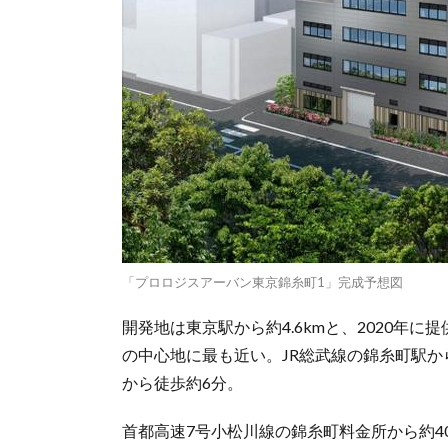
「プロロジスアーバン東京錦糸町1」完成予想図
開発地は東京駅から約4.6kmと、2020年
の中心地に最も近い。JR総武線の錦糸町駅
から徒歩約6分。
首都高速7号小松川線の錦糸町料金所から約4