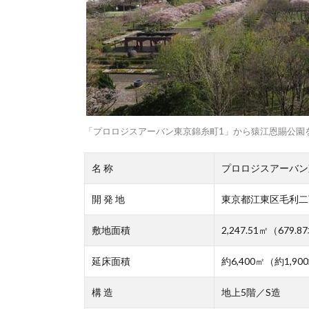
「プロロジスアーバン東京錦糸町1」から猿江恩賜公園
名 称
プロロジスアーバン
開 発 地
東京都江東区毛利二丁
敷地面積
2,247.51㎡（679.
延床面積
約6,400㎡（約1,90
構 造
地上5階／S造