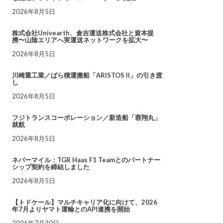
2026年8月5日
株式会社Univearth、倉吉運送株式会社と資本提
携〜山陰エリアへ実運送ネットワークを拡大〜
2026年8月5日
川崎重工業／ばら積運搬船「ARISTOS II」の引き渡
し
2026年8月5日
フジトランスコーポレーション／新造船「蓉翔丸」
就航
2026年8月5日
ネバーマイル：TGR Haas F1 Teamとのパートナー
シップ契約を締結しました
2026年8月5日
【トドケール】マルチキャリア化に向けて、2026
年7月よりヤマト運輸とのAPI連携を開始
2026年7月30日