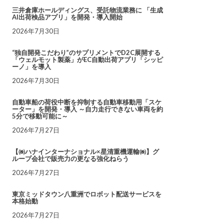
三井倉庫ホールディングス、受託物流業務に 「生成
AI出荷検品アプリ」を開発・導入開始
2026年7月30日
“独自開発こだわり”のサプリメントでD2C展開する
「ウェルモット製薬」がEC自動出荷アプリ「シッピ
ーノ」を導入
2026年7月30日
自動車船の荷役中断を抑制する自動車移動用「スケ
ーター」を開発・導入 ～自力走行できない車両を約
5分で移動可能に～
2026年7月27日
【㈱ハナインターナショナル×星清重機運輸㈱】グ
ループ会社で販売力の更なる強化ねらう
2026年7月27日
東京ミッドタウン八重洲でロボット配送サービスを
本格始動
2026年7月27日