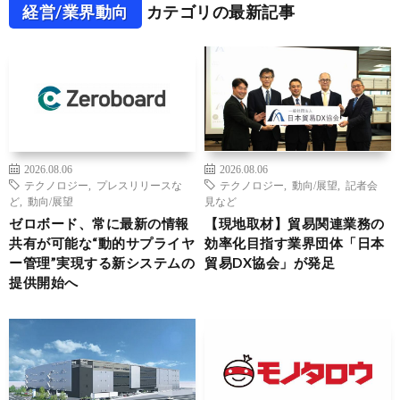
経営/業界動向
カテゴリの最新記事
2026.08.06
2026.08.06
テクノロジー
,
プレスリリースな
テクノロジー
,
動向/展望
,
記者会
ど
,
動向/展望
見など
ゼロボード、常に最新の情報
【現地取材】貿易関連業務の
共有が可能な“動的サプライヤ
効率化目指す業界団体「日本
ー管理”実現する新システムの
貿易DX協会」が発足
提供開始へ