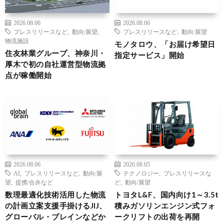
2026.08.06
2026.08.06
プレスリリースなど
,
動向/展望
,
プレスリリースなど
,
動向/展望
物流施設
モノタロウ、「お届け希望日
住友林業グループ、神奈川・
指定サービス」開始
厚木で初の自社運営型物流拠
点が稼働開始
2026.08.06
2026.08.05
AI
,
プレスリリースなど
,
動向/展
テクノロジー
,
プレスリリースな
望
,
提携/合弁など
ど
,
動向/展望
数理最適化技術活用した物流
トヨタL&F、国内向け1～3.5t
の計画立案支援手掛けるJIJ、
積みガソリンエンジン式フォ
グローバル・ブレインなどか
ークリフトの出荷を再開