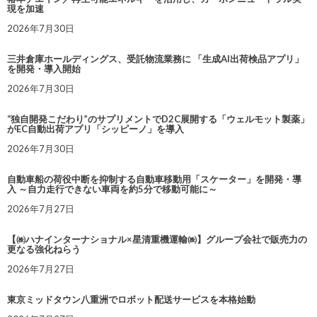
現を加速
2026年7月30日
三井倉庫ホールディングス、受託物流業務に 「生成AI出荷検品アプリ」
を開発・導入開始
2026年7月30日
“独自開発こだわり”のサプリメントでD2C展開する「ウェルモット製薬」
がEC自動出荷アプリ「シッピーノ」を導入
2026年7月30日
自動車船の荷役中断を抑制する自動車移動用「スケーター」を開発・導
入 ～自力走行できない車両を約5分で移動可能に～
2026年7月27日
【㈱ハナインターナショナル×星清重機運輸㈱】グループ会社で販売力の
更なる強化ねらう
2026年7月27日
東京ミッドタウン八重洲でロボット配送サービスを本格始動