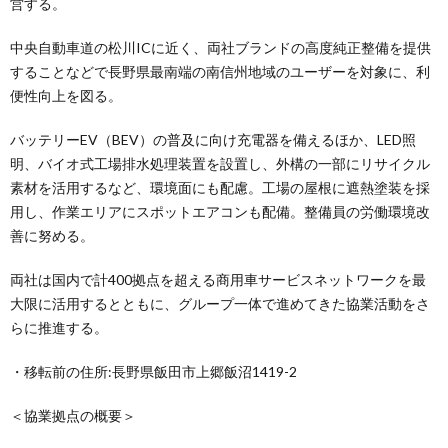
営する。
中央自動車道の松川ICに近く、両社ブランドの高度純正整備を提供
することなどで⾧野県最南端の南信州地域のユーザーを対象に、利
便性向上を図る。
バッテリーEV（BEV）の普及に向け充電器を備えるほか、LED照
明、バイオ式工場排水処理装置を設置し、外構の一部にリサイクル
素材を活用するなど、環境面にも配慮。工場の屋根に遮熱塗装を採
用し、作業エリアにスポットエアコンも配備。整備員の労働環境改
善に努める。
両社は国内で計400拠点を超える商用車サービスネットワークを最
大限に活用するとともに、グループ一体で進めてきた協業活動をさ
らに推進する。
・移転前の住所:⾧野県飯田市上郷飯沼1419-2
＜協業拠点の概要＞