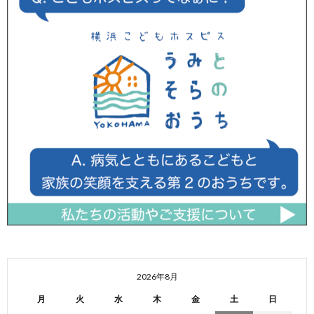
2026年8月
月
火
水
木
金
土
日