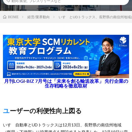
動向/展望
,
プレスリリースなど
経営/業界動向
いすゞとUDトラックス、⾧野県の南信州地域
HOME
月刊LOGI-BIZ 7月号は「未来を創る輸送改革」 先行企業の
生存戦略を徹底取材
ユーザーの利便性向上図る
いすゞ自動車とUDトラックスは12月13日、⾧野県の南信州地域
（飯田・下伊那）に協業拠点を開設すると発表した。12月19日に営