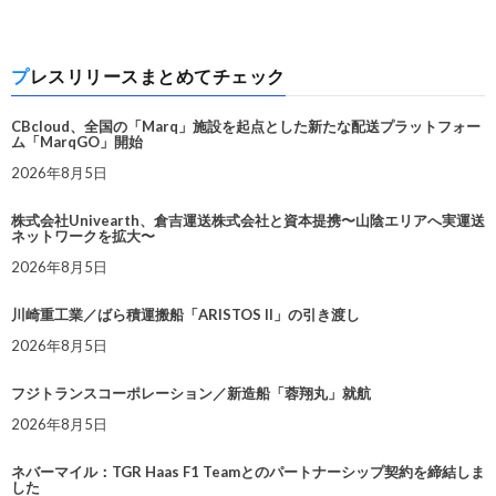
プレスリリースまとめてチェック
CBcloud、全国の「Marq」施設を起点とした新たな配送プラットフォー
ム「MarqGO」開始
2026年8月5日
株式会社Univearth、倉吉運送株式会社と資本提携〜山陰エリアへ実運送
ネットワークを拡大〜
2026年8月5日
川崎重工業／ばら積運搬船「ARISTOS II」の引き渡し
2026年8月5日
フジトランスコーポレーション／新造船「蓉翔丸」就航
2026年8月5日
ネバーマイル：TGR Haas F1 Teamとのパートナーシップ契約を締結しま
した