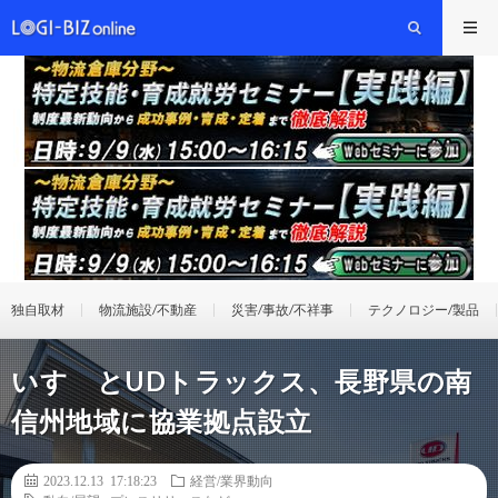
独自取材
物流施設/不動産
災害/事故/不祥事
テクノロジー/製品
いすゞとUDトラックス、⾧野県の南
信州地域に協業拠点設立
2023.12.13 17:18:23
経営/業界動向