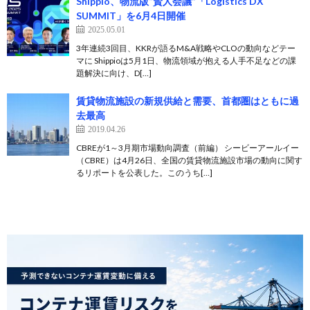
Shippio、物流版“賢人会議”「Logistics DX
SUMMIT」を6月4日開催
2025.05.01
3年連続3回目、KKRが語るM&A戦略やCLOの動向などテー
マに Shippioは5月1日、物流領域が抱える人手不足などの課
題解決に向け、D[…]
賃貸物流施設の新規供給と需要、首都圏はともに過
去最高
2019.04.26
CBREが1～3月期市場動向調査（前編） シービーアールイー
（CBRE）は4月26日、全国の賃貸物流施設市場の動向に関す
るリポートを公表した。このうち[…]