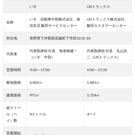
いすゞ
UDトラックス
いすゞ自動車中部株式会社 南
UDトラックス株式会社
名称
信支店 飯田サービスセンター
飯田カスタマーセンター
所在地
⾧野県下伊那郡高森町下市田3210-10
代表取締役 社⾧ 海老根健一
代表取締役 社⾧ 丸山浩
代表者
（いすゞ中部）
二（UDトラックス）
営業時間
9:00～17:00
9:00～17:30
敷地面積
6,803㎡
5,881㎡
建屋面積
971㎡
1,724㎡
総ストー
ル（ベ
4ストール
4ベイ
イ）数
営業開始