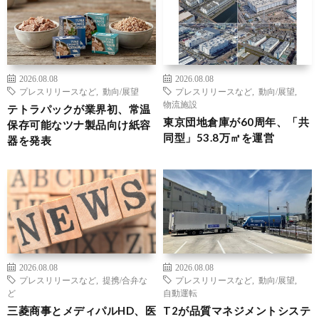
2026.08.08
2026.08.08
プレスリリースなど
,
動向/展望
プレスリリースなど
,
動向/展望
,
物流施設
テトラパックが業界初、常温
東京団地倉庫が60周年、「共
保存可能なツナ製品向け紙容
同型」53.8万㎡を運営
器を発表
2026.08.08
2026.08.08
プレスリリースなど
,
提携/合弁な
プレスリリースなど
,
動向/展望
,
ど
自動運転
三菱商事とメディパルHD、医
T2が品質マネジメントシステ