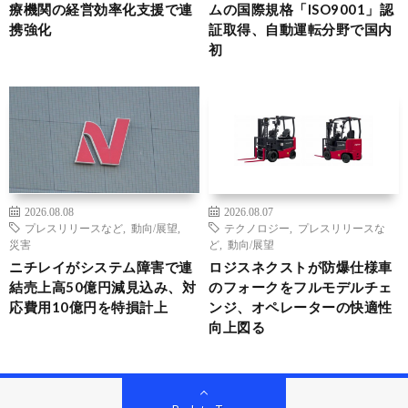
療機関の経営効率化支援で連
ムの国際規格「ISO9001」認
携強化
証取得、自動運転分野で国内
初
2026.08.08
2026.08.07
プレスリリースなど
,
動向/展望
,
テクノロジー
,
プレスリリースな
災害
ど
,
動向/展望
ニチレイがシステム障害で連
ロジスネクストが防爆仕様車
結売上高50億円減見込み、対
のフォークをフルモデルチェ
応費用10億円を特損計上
ンジ、オペレーターの快適性
向上図る