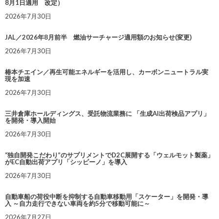
8月1日適用 改定）
2026年7月30日
JAL／2026年8月前半 燃油サーチャージ適用額のお知らせ(変更)
2026年7月30日
椿本チエイン／再生可能エネルギーを活用し、カーボンニュートラル実
現を加速
2026年7月30日
三井倉庫ホールディングス、受託物流業務に 「生成AI出荷検品アプリ」
を開発・導入開始
2026年7月30日
“独自開発こだわり”のサプリメントでD2C展開する「ウェルモット製薬」
がEC自動出荷アプリ「シッピーノ」を導入
2026年7月30日
自動車船の荷役中断を抑制する自動車移動用「スケーター」を開発・導
入 ～自力走行できない車両を約5分で移動可能に～
2026年7月27日