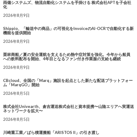
両備システムズ、物流自動化システムを手掛ける 株式会社APTを子会社
化
2026年8月9日
Shippio、「輸送中の商品」の可視化をInvoiceのAI-OCRで自動化する新
機能を提供開始
2026年8月9日
栗林商船／夏の安全運航を支えるため熱中症対策を強化。今年から船員
への飲料配布を開始、4年目となるファン付き作業服の支給も継続
2026年8月9日
CBcloud、全国の「Marq」施設を起点とした新たな配送プラットフォー
ム「MarqGO」開始
2026年8月5日
株式会社Univearth、倉吉運送株式会社と資本提携〜山陰エリアへ実運送
ネットワークを拡大〜
2026年8月5日
川崎重工業／ばら積運搬船「ARISTOS II」の引き渡し