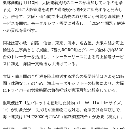
栗林商船は1月10日、大阪発着貨物のニーズが増加しているのを踏
まえ、2月に大阪寄港を現在の週3便から週4便に拡充すると発表し
た。併せて、大阪～仙台間で小口貨物の取り扱いが可能な混載便サ
ービスを開始。モーダルシフト需要に対応し、「2024年問題」解決
への貢献を目指す。
同社は苫小牧、釧路、仙台、東京、清水、名古屋、大阪を結ぶ海上
輸送を主事業として展開。7隻のRORO船とグループ全体で約3300
台のトレーラーを活用し、トレーラーリースによる海上輸送サービ
スに加え、海陸一貫輸送も手掛けている。
大阪～仙台間の全行程を陸上輸送する場合の所要時間はおよそ11時
間（休憩なし）のため、海上モーダルシフトへの転換により、大幅
にドライバーの労働時間の負荷軽減が実現可能と想定している。
混載便はT11型パレットを使用した貨物（L：W：H＝1.1mサイズ、
1t）が対象だが、長尺物や重量物にも対応。倉庫受け倉庫渡しで、
海上運賃は1P/Lで8000円にBAF（燃料調整料金）が必要（税別）。