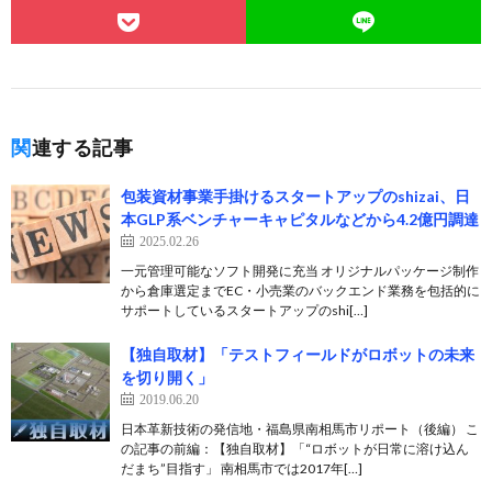
関連する記事
包装資材事業手掛けるスタートアップのshizai、日
本GLP系ベンチャーキャピタルなどから4.2億円調達
2025.02.26
一元管理可能なソフト開発に充当 オリジナルパッケージ制作
から倉庫選定までEC・小売業のバックエンド業務を包括的に
サポートしているスタートアップのshi[…]
【独自取材】「テストフィールドがロボットの未来
を切り開く」
2019.06.20
日本革新技術の発信地・福島県南相馬市リポート（後編） こ
の記事の前編：【独自取材】「“ロボットが日常に溶け込ん
だまち”目指す」 南相馬市では2017年[…]