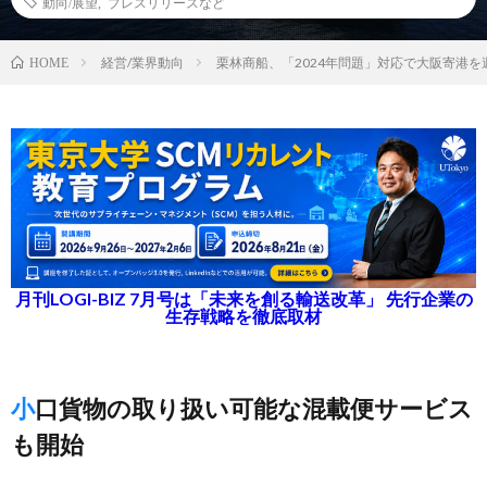
動向/展望
,
プレスリリースなど
経営/業界動向
栗林商船、「2024年問題」対応で大阪寄港を
HOME
月刊LOGI-BIZ 7月号は「未来を創る輸送改革」 先行企業の
生存戦略を徹底取材
小口貨物の取り扱い可能な混載便サービス
も開始