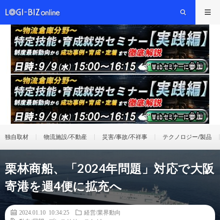
独自取材
物流施設/不動産
災害/事故/不祥事
テクノロジー/製品
栗林商船、「2024年問題」対応で大阪
寄港を週4便に拡充へ
2024.01.10 10:34:25
経営/業界動向