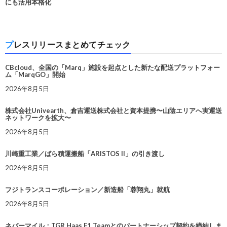
にも活用本格化
プレスリリースまとめてチェック
CBcloud、全国の「Marq」施設を起点とした新たな配送プラットフォー
ム「MarqGO」開始
2026年8月5日
株式会社Univearth、倉吉運送株式会社と資本提携〜山陰エリアへ実運送
ネットワークを拡大〜
2026年8月5日
川崎重工業／ばら積運搬船「ARISTOS II」の引き渡し
2026年8月5日
フジトランスコーポレーション／新造船「蓉翔丸」就航
2026年8月5日
ネバーマイル：TGR Haas F1 Teamとのパートナーシップ契約を締結しま