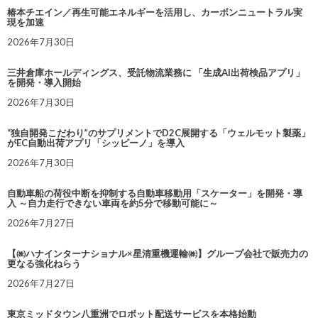
椿本チエイン／再生可能エネルギーを活用し、カーボンニュートラル実
現を加速
2026年7月30日
三井倉庫ホールディングス、受託物流業務に 「生成AI出荷検品アプリ」
を開発・導入開始
2026年7月30日
“独自開発こだわり”のサプリメントでD2C展開する「ウェルモット製薬」
がEC自動出荷アプリ「シッピーノ」を導入
2026年7月30日
自動車船の荷役中断を抑制する自動車移動用「スケーター」を開発・導
入 ～自力走行できない車両を約5分で移動可能に～
2026年7月27日
【㈱ハナインターナショナル×星清重機運輸㈱】グループ会社で販売力の
更なる強化ねらう
2026年7月27日
東京ミッドタウン八重洲でロボット配送サービスを本格始動