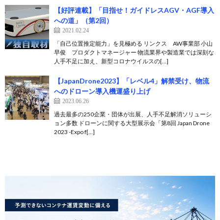
【好評連載】「目指せ！ガイドレスAGV・AGF導入
への道」（第2回）
2021.02.24
「自己位置推定能力」を見極める リンクス AW事業部 小山
早俊 プロダクトマネージャー 物流業界や製造業では深刻な
人手不足に加え、新型コロナウイルスの[…]
【JapanDrone2023】「レベル4」解禁受け、物流
へのドローン導入機運盛り上げ
2023.06.26
過去最多の250企業・団体が出展、人手不足解消ソリューシ
ョン多数 ドローンに関する大型展示会「第8回 Japan Drone
2023 -Expo f[…]