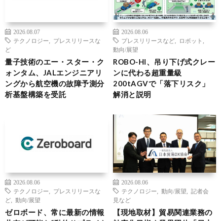
2026.08.07
2026.08.06
テクノロジー
,
プレスリリースな
プレスリリースなど
,
ロボット
,
ど
動向/展望
量子技術のエー・スター・ク
ROBO-HI、吊り下げ式クレー
ォンタム、JALエンジニアリ
ンに代わる超重量級
ングから航空機の故障予測分
200tAGVで「落下リスク」
析基盤構築を受託
解消と説明
2026.08.06
2026.08.06
テクノロジー
,
プレスリリースな
テクノロジー
,
動向/展望
,
記者会
ど
,
動向/展望
見など
ゼロボード、常に最新の情報
【現地取材】貿易関連業務の