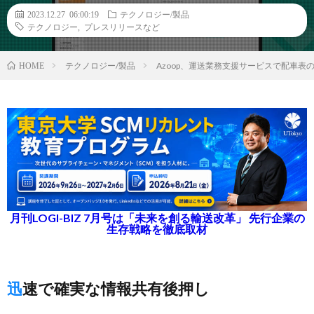
2023.12.27 06:00:19
テクノロジー/製品
テクノロジー
,
プレスリリースなど
テクノロジー/製品
Azoop、運送業務支援サービスで配車表
HOME
月刊LOGI-BIZ 7月号は「未来を創る輸送改革」 先行企業の
生存戦略を徹底取材
迅速で確実な情報共有後押し