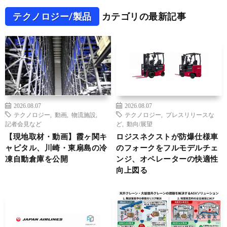
テクノロジー/製品
カテゴリの最新記事
2026.08.07
2026.08.07
テクノロジー
,
動画
,
物流施設
,
テクノロジー
,
プレスリリースな
記者会見など
ど
,
動向/展望
【現地取材・動画】霞ヶ関キ
ロジスネクストが防爆仕様車
ャピタル、川崎・東扇島の冷
のフォークをフルモデルチェ
凍自動倉庫を公開
ンジ、オペレーターの快適性
向上図る