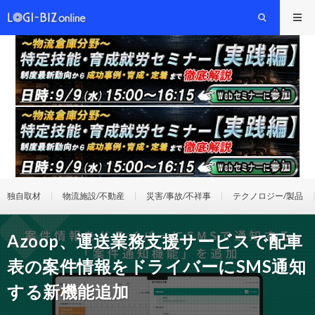
独自取材
物流施設/不動産
災害/事故/不祥事
テクノロジー/製品
Azoop、運送業務支援サービスで配車
表の案件情報をドライバーにSMS通知
する新機能追加