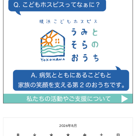
2026年8月
月
火
水
木
金
土
日