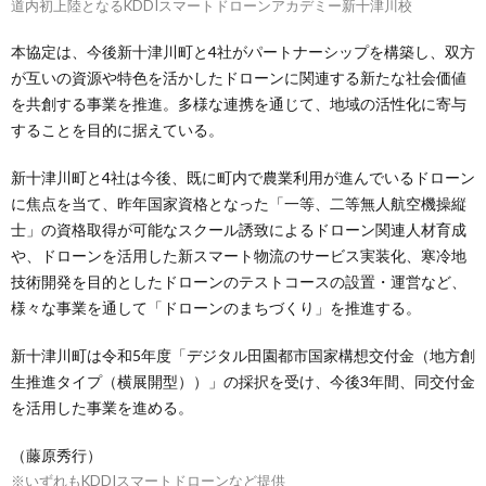
道内初上陸となるKDDIスマートドローンアカデミー新十津川校
本協定は、今後新十津川町と4社がパートナーシップを構築し、双方
が互いの資源や特色を活かしたドローンに関連する新たな社会価値
を共創する事業を推進。多様な連携を通じて、地域の活性化に寄与
することを目的に据えている。
新十津川町と4社は今後、既に町内で農業利用が進んでいるドローン
に焦点を当て、昨年国家資格となった「一等、二等無人航空機操縦
士」の資格取得が可能なスクール誘致によるドローン関連人材育成
や、ドローンを活用した新スマート物流のサービス実装化、寒冷地
技術開発を目的としたドローンのテストコースの設置・運営など、
様々な事業を通して「ドローンのまちづくり」を推進する。
新十津川町は令和5年度「デジタル田園都市国家構想交付金（地方創
生推進タイプ（横展開型））」の採択を受け、今後3年間、同交付金
を活用した事業を進める。
（藤原秀行）
※いずれもKDDIスマートドローンなど提供