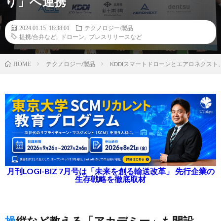
り」へ連携
2024.01.15 18:38:01
テクノロジー/製品
提携/合弁など
,
ドローン
,
プレスリリースなど
テクノロジー/製品
KDDIスマートドローンとエアロネクス
HOME
月刊LOGI-BIZ 7月号は「未来を創る輸送改革」 先行企業の
生存戦略を徹底取材
操縦など教える「アカデミー」も開設