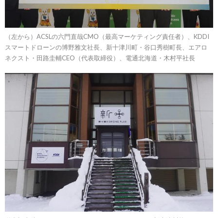
（左から）ACSLの六門直哉CMO（最高マーケティング責任者）、KDDI
スマートドローンの博野雅文社長、新十津川町・谷口秀樹町長、エアロ
ネクスト・田路圭輔CEO（代表取締役）、電通北海道・木村平社長