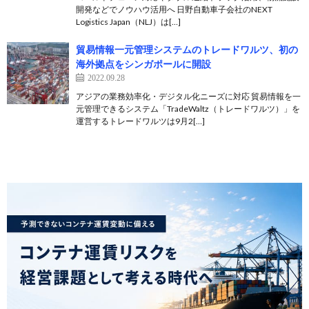
開発などでノウハウ活用へ 日野自動車子会社のNEXT
Logistics Japan（NLJ）は[…]
貿易情報一元管理システムのトレードワルツ、初の
海外拠点をシンガポールに開設
2022.09.28
アジアの業務効率化・デジタル化ニーズに対応 貿易情報を一
元管理できるシステム「TradeWaltz（トレードワルツ）」を
運営するトレードワルツは9月2[…]