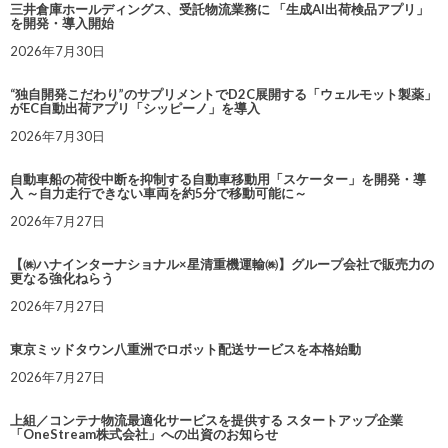
三井倉庫ホールディングス、受託物流業務に 「生成AI出荷検品アプリ」
を開発・導入開始
2026年7月30日
“独自開発こだわり”のサプリメントでD2C展開する「ウェルモット製薬」
がEC自動出荷アプリ「シッピーノ」を導入
2026年7月30日
自動車船の荷役中断を抑制する自動車移動用「スケーター」を開発・導
入 ～自力走行できない車両を約5分で移動可能に～
2026年7月27日
【㈱ハナインターナショナル×星清重機運輸㈱】グループ会社で販売力の
更なる強化ねらう
2026年7月27日
東京ミッドタウン八重洲でロボット配送サービスを本格始動
2026年7月27日
上組／コンテナ物流最適化サービスを提供する スタートアップ企業
「OneStream株式会社」への出資のお知らせ