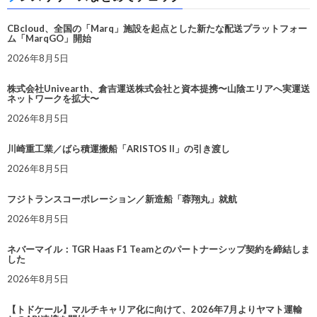
CBcloud、全国の「Marq」施設を起点とした新たな配送プラットフォー
ム「MarqGO」開始
2026年8月5日
株式会社Univearth、倉吉運送株式会社と資本提携〜山陰エリアへ実運送
ネットワークを拡大〜
2026年8月5日
川崎重工業／ばら積運搬船「ARISTOS II」の引き渡し
2026年8月5日
フジトランスコーポレーション／新造船「蓉翔丸」就航
2026年8月5日
ネバーマイル：TGR Haas F1 Teamとのパートナーシップ契約を締結しま
した
2026年8月5日
【トドケール】マルチキャリア化に向けて、2026年7月よりヤマト運輸