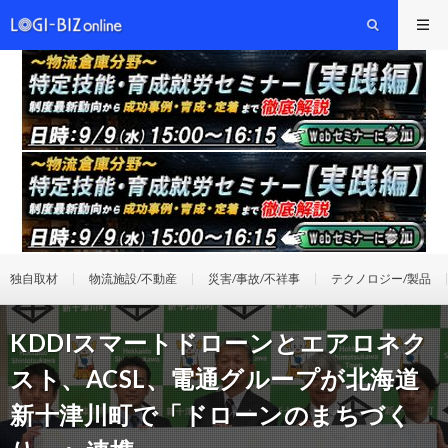
独自取材
物流施設/不動産
災害/事故/不祥事
テクノロジー/製品
KDDIスマートドローンとエアロネク
スト、ACSL、電通グループが北海道
新十津川町で「ドローンのまちづく