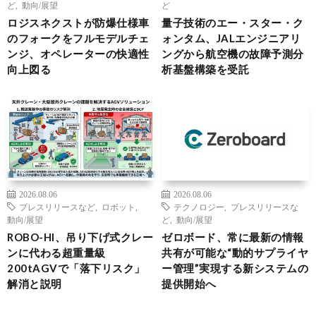
ど
,
動向/展望
ど
ロジスネクストが防爆仕様車
量子技術のエー・スター・ク
のフォークをフルモデルチェ
ォンタム、JALエンジニアリ
ンジ、オペレーターの快適性
ングから航空機の故障予測分
向上図る
析基盤構築を受託
2026.08.06
2026.08.06
プレスリリースなど
,
ロボット
,
テクノロジー
,
プレスリリースな
動向/展望
ど
,
動向/展望
ROBO-HI、吊り下げ式クレー
ゼロボード、常に最新の情報
ンに代わる超重量級
共有が可能な“動的サプライヤ
200tAGVで「落下リスク」
ー管理”実現する新システムの
解消と説明
提供開始へ