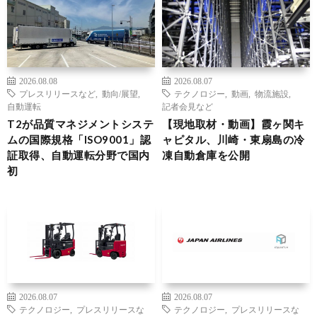
2026.08.08
2026.08.07
プレスリリースなど
,
動向/展望
,
テクノロジー
,
動画
,
物流施設
,
自動運転
記者会見など
T2が品質マネジメントシステ
【現地取材・動画】霞ヶ関キ
ムの国際規格「ISO9001」認
ャピタル、川崎・東扇島の冷
証取得、自動運転分野で国内
凍自動倉庫を公開
初
2026.08.07
2026.08.07
テクノロジー
,
プレスリリースな
テクノロジー
,
プレスリリースな