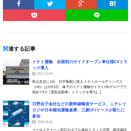
関連する記事
トナミ運輸、全国初のサイドオープン車仕様EVトラ
ック導入
2022.03.04
富山支店に2台、日中集配に投入 トナミホールディングス
（HD）は3月3日、傘下のトナミ運輸がトナミHDグループで
初めてEV（電気自動車）トラックを導入[…]
日野自子会社などの新幹線輸送サービス、ニチレイ
ロジや日本梱包運輸倉庫、三菱UFJリースが新たに
参加
2020.06.02
コールドチェーン対応やダブル連結トラック活用、物流施設