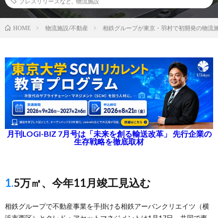
プレスリリースなど
,
物流施設
物流施設/不動産
相鉄グループが東京・羽村で初開発の物流
HOME
月刊LOGI-BIZ 7月号は「未来を創る輸送改革」 先行企業の
生存戦略を徹底取材
1.5万㎡、今年11月竣工見込む
相鉄グループで不動産事業を手掛ける相鉄アーバンクリエイツ（横
浜市西区）とクレド・アセットマネジメントは1月17日、共同で東