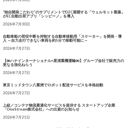
“独自開発こだわり”のサプリメントでD2C展開する「ウェルモット製薬」
がEC自動出荷アプリ「シッピーノ」を導入
2026年7月30日
自動車船の荷役中断を抑制する自動車移動用「スケーター」を開発・導
入 ～自力走行できない車両を約5分で移動可能に～
2026年7月27日
【㈱ハナインターナショナル×星清重機運輸㈱】グループ会社で販売力の
更なる強化ねらう
2026年7月27日
東京ミッドタウン八重洲でロボット配送サービスを本格始動
2026年7月27日
上組／コンテナ物流最適化サービスを提供する スタートアップ企業
「OneStream株式会社」への出資のお知らせ
2026年7月21日