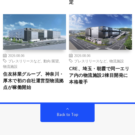
定
2026.08.06
2026.08.06
プレスリリースなど
,
動向/展望
,
プレスリリースなど
,
物流施設
物流施設
CRE、埼玉・朝霞で同一エリ
住友林業グループ、神奈川・
ア内の物流施設2棟目開発に
厚木で初の自社運営型物流拠
本格着手
点が稼働開始
Back to Top