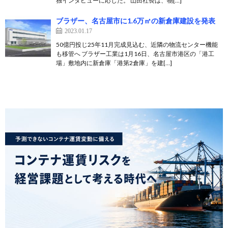
独インタビューに応じた。 山田社長は、物[…]
ブラザー、名古屋市に1.6万㎡の新倉庫建設を発表
2023.01.17
50億円投じ25年11月完成見込む、近隣の物流センター機能
も移管へ ブラザー工業は1月16日、名古屋市港区の「港工
場」敷地内に新倉庫「港第2倉庫」を建[…]