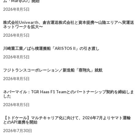
ム「MarqGO」開始
2026年8月5日
株式会社Univearth、倉吉運送株式会社と資本提携〜山陰エリアへ実運送
ネットワークを拡大〜
2026年8月5日
川崎重工業／ばら積運搬船「ARISTOS II」の引き渡し
2026年8月5日
フジトランスコーポレーション／新造船「蓉翔丸」就航
2026年8月5日
ネバーマイル：TGR Haas F1 Teamとのパートナーシップ契約を締結しま
した
2026年8月5日
【トドケール】マルチキャリア化に向けて、2026年7月よりヤマト運輸
とのAPI連携を開始
2026年7月30日