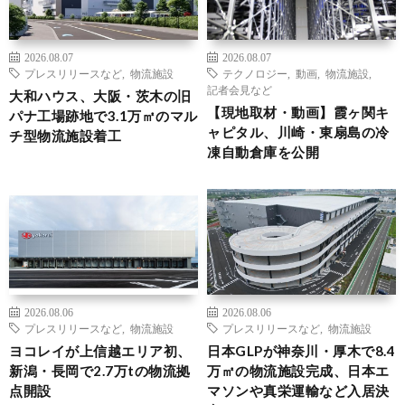
2026.08.07
2026.08.07
プレスリリースなど
,
物流施設
テクノロジー
,
動画
,
物流施設
,
記者会見など
大和ハウス、大阪・茨木の旧
【現地取材・動画】霞ヶ関キ
パナ工場跡地で3.1万㎡のマル
ャピタル、川崎・東扇島の冷
チ型物流施設着工
凍自動倉庫を公開
2026.08.06
2026.08.06
プレスリリースなど
,
物流施設
プレスリリースなど
,
物流施設
ヨコレイが上信越エリア初、
日本GLPが神奈川・厚木で8.4
新潟・長岡で2.7万tの物流拠
万㎡の物流施設完成、日本エ
点開設
マソンや真栄運輸など入居決