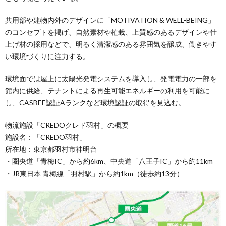
共用部や建物内外のデザインに「MOTIVATION & WELL-BEING」
のコンセプトを掲げ、自然素材や植栽、上質感のあるデザインや仕
上げ材の採用などで、明るく清潔感のある雰囲気を醸成、働きやす
い環境づくりに注力する。
環境面では屋上に太陽光発電システムを導入し、発電電力の一部を
館内に供給、テナントによる再生可能エネルギーの利用を可能に
し、CASBEE認証Aランクなど環境認証の取得を見込む。
物流施設「CREDOクレド羽村」の概要
施設名：「CREDO羽村」
所在地：東京都羽村市神明台
・圏央道「青梅IC」から約6km、中央道「八王子IC」から約11km
・JR東日本 青梅線「羽村駅」から約1km（徒歩約13分）