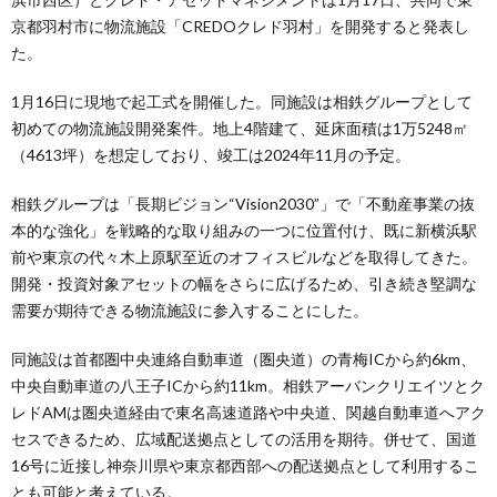
京都羽村市に物流施設「CREDOクレド羽村」を開発すると発表し
た。
1月16日に現地で起工式を開催した。同施設は相鉄グループとして
初めての物流施設開発案件。地上4階建て、延床面積は1万5248㎡
（4613坪）を想定しており、竣工は2024年11月の予定。
相鉄グループは「長期ビジョン“Vision2030”」で「不動産事業の抜
本的な強化」を戦略的な取り組みの一つに位置付け、既に新横浜駅
前や東京の代々木上原駅至近のオフィスビルなどを取得してきた。
開発・投資対象アセットの幅をさらに広げるため、引き続き堅調な
需要が期待できる物流施設に参入することにした。
同施設は首都圏中央連絡自動車道（圏央道）の青梅ICから約6km、
中央自動車道の八王子ICから約11km。相鉄アーバンクリエイツとク
レドAMは圏央道経由で東名高速道路や中央道、関越自動車道へアク
セスできるため、広域配送拠点としての活用を期待。併せて、国道
16号に近接し神奈川県や東京都西部への配送拠点として利用するこ
とも可能と考えている。