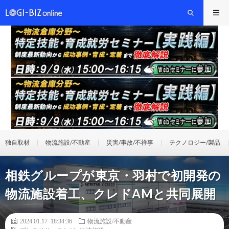
独自取材
物流施設/不動産
災害/事故/不祥事
テクノロジー/製品
相鉄グループが東京・羽村で初開発の
物流施設着工、クレドAMと共同展開
2024.01.17 18:34:36
物流施設/不動産