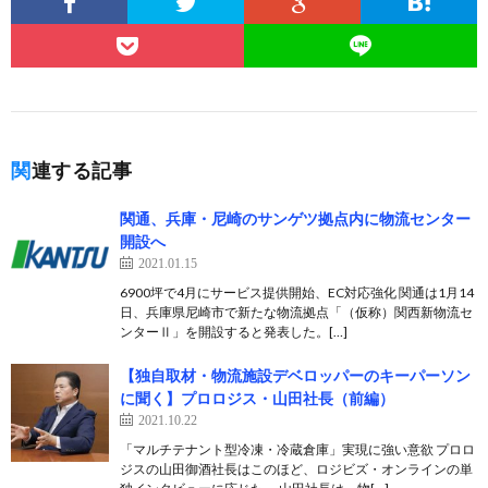
関連する記事
関通、兵庫・尼崎のサンゲツ拠点内に物流センター
開設へ
2021.01.15
6900坪で4月にサービス提供開始、EC対応強化 関通は1月14
日、兵庫県尼崎市で新たな物流拠点「（仮称）関西新物流セ
ンターⅡ」を開設すると発表した。[…]
【独自取材・物流施設デベロッパーのキーパーソン
に聞く】プロロジス・山田社長（前編）
2021.10.22
「マルチテナント型冷凍・冷蔵倉庫」実現に強い意欲 プロロ
ジスの山田御酒社長はこのほど、ロジビズ・オンラインの単