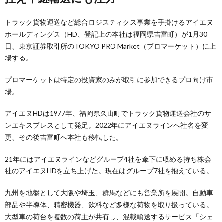
トラック貨物運送など総合ロジスティクス事業を手掛けるアイエヌ
ホールディングス（HD、登記上の本社は福岡県吉富町）が1月30
日、東京証券取引所のTOKYO PRO Market（プロマーケット）に上
場する。
プロマーケットは特定の投資家のみが取引に参加できるプロ向け市
場。
アイエヌHDは1977年、福岡県久山町でトラック貨物運送会社のサ
ンエキスプレスとして発足。2022年にアイエヌラインへ社名を変
更、その後吉富町へ本社も移転した。
21年にはアイエヌラインなどグループ4社を傘下に収める持ち株会
社のアイエヌHDを立ち上げた。現在はグループ7社を抱えている。
九州を地盤として大阪や埼玉、群馬などにも営業所を展開。自動車
部品や半導体、精密機器、飲料など多様な荷物を取り扱っている。
大型車の荷台を複数の荷主が共有し、混載輸送するサービス「シェ