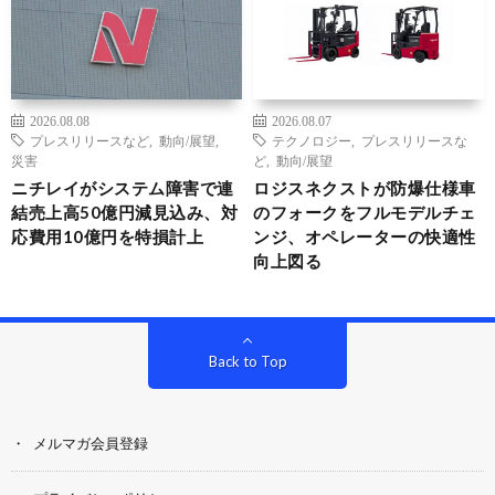
2026.08.08
2026.08.07
プレスリリースなど
,
動向/展望
,
テクノロジー
,
プレスリリースな
災害
ど
,
動向/展望
ニチレイがシステム障害で連
ロジスネクストが防爆仕様車
結売上高50億円減見込み、対
のフォークをフルモデルチェ
応費用10億円を特損計上
ンジ、オペレーターの快適性
向上図る
Back to Top
メルマガ会員登録