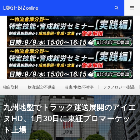
独自取材
物流施設/不動産
災害/事故/不祥事
テクノロジー/製品
九州地盤でトラック運送展開のアイエ
ヌHD、1月30日に東証プロマーケッ
ト上場