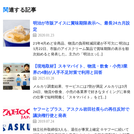
関連する記事
明治が市販アイスに賞味期限表示へ、最長24カ月設
定
2020.01.23
21年4月めど全商品、物流の負荷軽減回避が不可欠に 明治は
1月22日、市販のアイスクリーム製品で賞味期限の表示を順
次始めると発表した。主力の「明治エッ[…]
【現地取材】スキマバイト、物流・飲食・小売3業
界の4割が人手不足対策で利用と回答
2025.03.28
メルカリ調査結果、サービスには7割が満足 メルカリは3月
26日、物流や飲食、小売の各業界で好きなタイミングに単発
の仕事で短時間働く「スキマバイト」をど[…]
ヤフーとプラス、アスクル岩田社長らの再任反対で
議決権行使と発表
2019.07.24
独立社外取締役3人も、退任が事実上確定 ※ヤフーに続いて