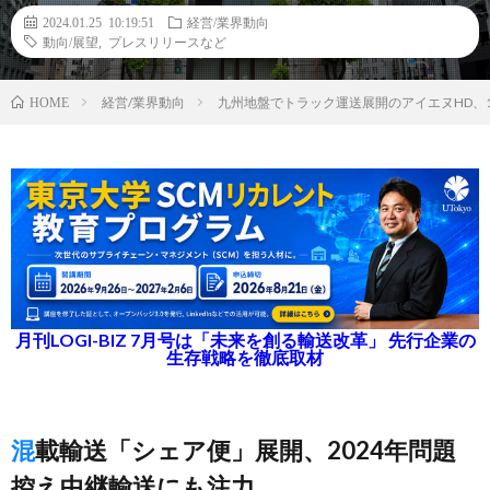
2024.01.25 10:19:51
経営/業界動向
動向/展望
,
プレスリリースなど
経営/業界動向
九州地盤でトラック運送展開のアイエヌHD、
HOME
月刊LOGI-BIZ 7月号は「未来を創る輸送改革」 先行企業の
生存戦略を徹底取材
混載輸送「シェア便」展開、2024年問題
控え中継輸送にも注力