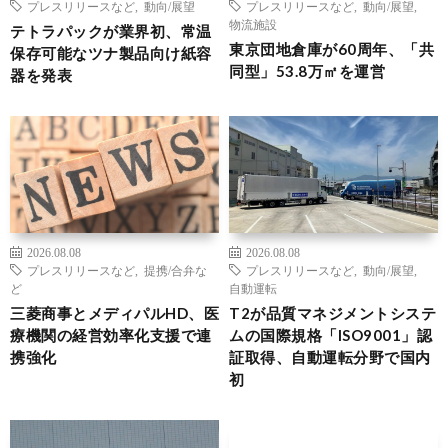
プレスリリースなど
,
動向/展望
プレスリリースなど
,
動向/展望
,
物流施設
テトラパックが業界初、常温
東京団地倉庫が60周年、「共
保存可能なツナ製品向け紙容
同型」53.8万㎡を運営
器を発表
2026.08.08
2026.08.08
プレスリリースなど
,
提携/合弁な
プレスリリースなど
,
動向/展望
,
ど
自動運転
三菱商事とメディパルHD、医
T2が品質マネジメントシステ
療機関の経営効率化支援で連
ムの国際規格「ISO9001」認
携強化
証取得、自動運転分野で国内
初