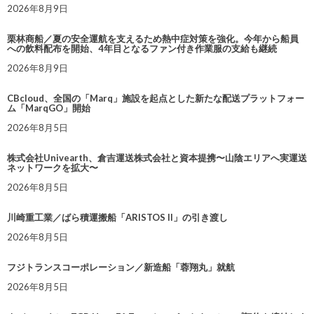
2026年8月9日
栗林商船／夏の安全運航を支えるため熱中症対策を強化。今年から船員
への飲料配布を開始、4年目となるファン付き作業服の支給も継続
2026年8月9日
CBcloud、全国の「Marq」施設を起点とした新たな配送プラットフォー
ム「MarqGO」開始
2026年8月5日
株式会社Univearth、倉吉運送株式会社と資本提携〜山陰エリアへ実運送
ネットワークを拡大〜
2026年8月5日
川崎重工業／ばら積運搬船「ARISTOS II」の引き渡し
2026年8月5日
フジトランスコーポレーション／新造船「蓉翔丸」就航
2026年8月5日