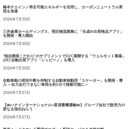
椿本チエイン／再生可能エネルギーを活用し、カーボンニュートラル実
現を加速
2026年7月30日
三井倉庫ホールディングス、受託物流業務に 「生成AI出荷検品アプリ」
を開発・導入開始
2026年7月30日
“独自開発こだわり”のサプリメントでD2C展開する「ウェルモット製薬」
がEC自動出荷アプリ「シッピーノ」を導入
2026年7月30日
自動車船の荷役中断を抑制する自動車移動用「スケーター」を開発・導
入 ～自力走行できない車両を約5分で移動可能に～
2026年7月27日
【㈱ハナインターナショナル×星清重機運輸㈱】グループ会社で販売力の
更なる強化ねらう
2026年7月27日