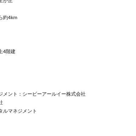
生が丘
約4km
上4階建
ジメント：シービーアールイー株式会社
社
タルマネジメント