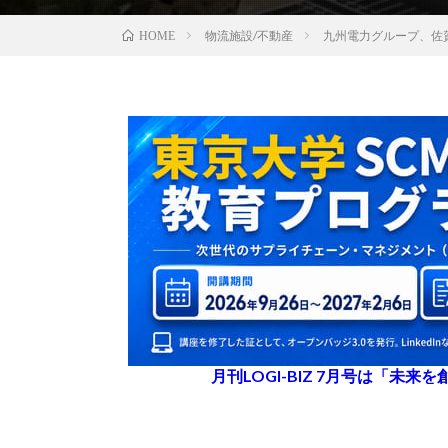
物流施設/不動産
九州電力グループ、佐
HOME
月刊LOGI-BIZ 7月号は「未