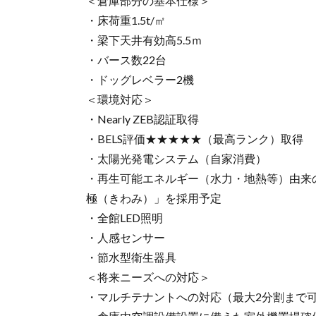
＜倉庫部分の基本仕様＞
・床荷重1.5t/㎡
・梁下天井有効高5.5ｍ
・バース数22台
・ドッグレベラー2機
＜環境対応＞
・Nearly ZEB認証取得
・BELS評価★★★★★（最高ランク）取得
・太陽光発電システム（自家消費）
・再生可能エネルギー（水力・地熱等）由来
極（きわみ）」を採用予定
・全館LED照明
・人感センサー
・節水型衛生器具
＜将来ニーズへの対応＞
・マルチテナントへの対応（最大2分割まで