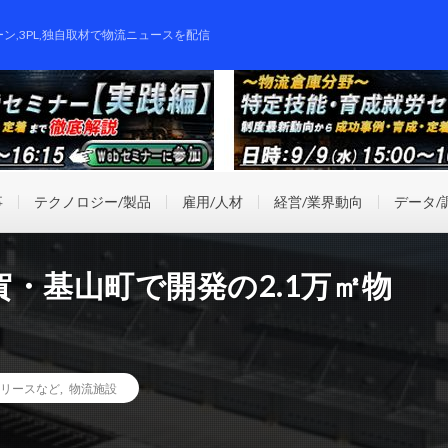
ーン,3PL,独自取材で物流ニュースを配信
事
テクノロジー/製品
雇用/人材
経営/業界動向
データ/
・基山町で開発の2.1万㎡物
リースなど
,
物流施設