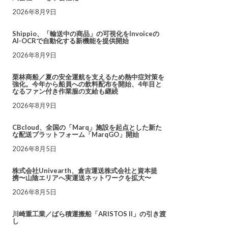
2026年8月9日
Shippio、「輸送中の商品」の可視化をInvoiceの
AI-OCRで自動化する新機能を提供開始
2026年8月9日
栗林商船／夏の安全運航を支えるため熱中症対策を
強化。今年から船員への飲料配布を開始、4年目と
なるファン付き作業服の支給も継続
2026年8月9日
CBcloud、全国の「Marq」施設を起点とした新た
な配送プラットフォーム「MarqGO」開始
2026年8月5日
株式会社Univearth、倉吉運送株式会社と資本提
携〜山陰エリアへ実運送ネットワークを拡大〜
2026年8月5日
川崎重工業／ばら積運搬船「ARISTOS II」の引き渡
し