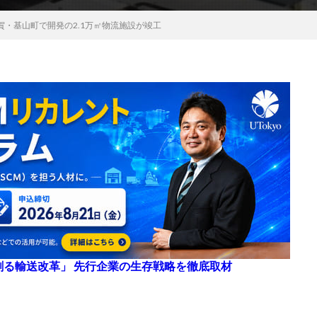
賀・基山町で開発の2.1万㎡物流施設が竣工
来を創る輸送改革」 先行企業の生存戦略を徹底取材