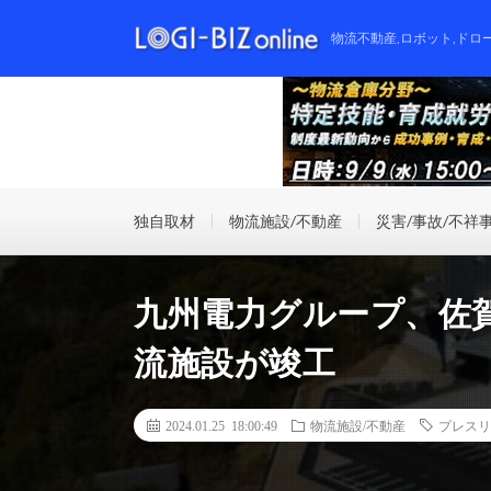
物流不動産,ロボット,ドロ
独自取材
物流施設/不動産
災害/事故/不祥
九州電力グループ、佐賀
流施設が竣工
2024.01.25 18:00:49
物流施設/不動産
プレスリ