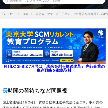
動向/展望
,
プレスリリースなど
,
不祥事
政策
国交省、ヤマトと王子マテリアに悪質な行為是正へ初の
HOME
月刊LOGI-BIZ 7月号は「未来を創る輸送改革」 先行企業の
生存戦略を徹底取材
長時間の荷待ちなど問題視
国土交通省は1月26日、貨物自動車運送事業法に基づき、取引先の
運送事業者へ公正な取引を阻害する疑いのある悪質な行為を求める