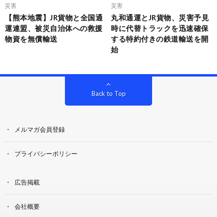
災害
災害
【熊本地震】JR貨物と全国通
丸和通運とJR貨物、災害予見
運連盟、被災自治体への救援
時に代替トラックを迅速確保
物資を無償輸送
する特約付きの鉄道輸送を開
始
Back to Top
メルマガ会員登録
プライバシーポリシー
広告掲載
会社概要