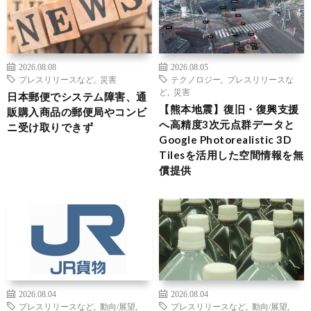
2026.08.08
2026.08.05
プレスリリースなど
,
災害
テクノロジー
,
プレスリリースな
ど
,
災害
日本郵便でシステム障害、通
【熊本地震】復旧・復興支援
販購入商品の郵便局やコンビ
へ高精度3次元点群データと
ニ受け取りできず
Google Photorealistic 3D
Tilesを活用した空間情報を無
償提供
2026.08.04
2026.08.04
プレスリリースなど
,
動向/展望
,
プレスリリースなど
,
動向/展望
,