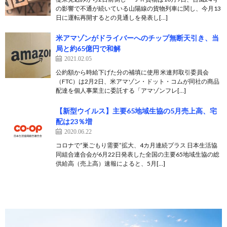
の影響で不通が続いている山陽線の貨物列車に関し、今月13
日に運転再開するとの見通しを発表し[…]
米アマゾンがドライバーへのチップ無断天引き、当
局と約65億円で和解
2021.02.05
公約額から時給下げた分の補填に使用 米連邦取引委員会
（FTC）は2月2日、米アマゾン・ドット・コムが同社の商品
配達を個人事業主に委託する「アマゾンフレ[…]
【新型ウイルス】主要65地域生協の5月売上高、宅
配は23％増
2020.06.22
コロナで“巣ごもり需要”拡大、4カ月連続プラス 日本生活協
同組合連合会が6月22日発表した全国の主要65地域生協の総
供給高（売上高）速報によると、5月[…]