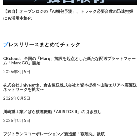
【独自】オープンロジの「AI梱包予測」、トラック必要台数の迅速把握
にも活用本格化
プレスリリースまとめてチェック
CBcloud、全国の「Marq」施設を起点とした新たな配送プラットフォー
ム「MarqGO」開始
2026年8月5日
株式会社Univearth、倉吉運送株式会社と資本提携〜山陰エリアへ実運送
ネットワークを拡大〜
2026年8月5日
川崎重工業／ばら積運搬船「ARISTOS II」の引き渡し
2026年8月5日
フジトランスコーポレーション／新造船「蓉翔丸」就航