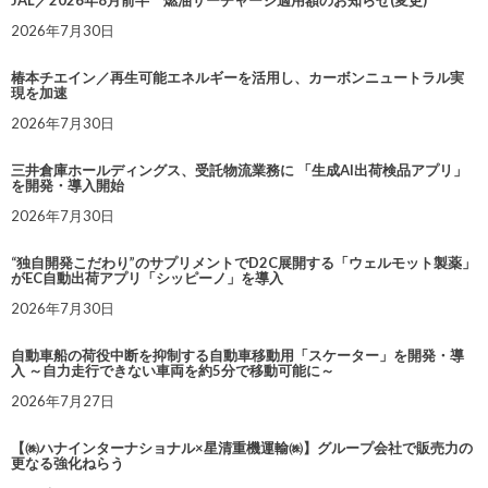
JAL／2026年8月前半 燃油サーチャージ適用額のお知らせ(変更)
2026年7月30日
椿本チエイン／再生可能エネルギーを活用し、カーボンニュートラル実
現を加速
2026年7月30日
三井倉庫ホールディングス、受託物流業務に 「生成AI出荷検品アプリ」
を開発・導入開始
2026年7月30日
“独自開発こだわり”のサプリメントでD2C展開する「ウェルモット製薬」
がEC自動出荷アプリ「シッピーノ」を導入
2026年7月30日
自動車船の荷役中断を抑制する自動車移動用「スケーター」を開発・導
入 ～自力走行できない車両を約5分で移動可能に～
2026年7月27日
【㈱ハナインターナショナル×星清重機運輸㈱】グループ会社で販売力の
更なる強化ねらう