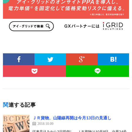
関連する記事
ＪＲ貨物、山陽線再開は今月13日の見通し
2018.10.09
従来見込みから2日前倒し ＪＲ貨物は10月9日、台風24号