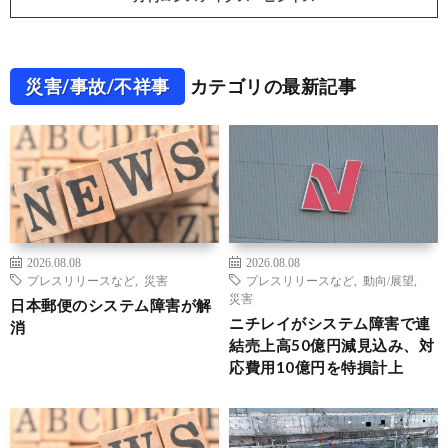
災害/事故/不祥事
カテゴリの最新記事
2026.08.08
2026.08.08
プレスリリースなど
,
災害
プレスリリースなど
,
動向/展望
,
災害
日本郵便のシステム障害が解
ニチレイがシステム障害で連
消
結売上高50億円減見込み、対
応費用10億円を特損計上