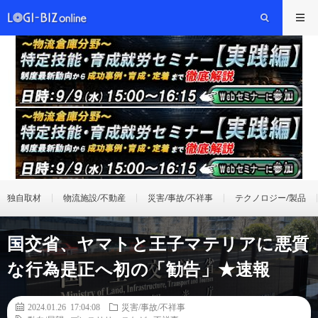
独自取材
物流施設/不動産
災害/事故/不祥事
テクノロジー/製品
国交省、ヤマトと王子マテリアに悪質
な行為是正へ初の「勧告」★速報
2024.01.26 17:04:08
災害/事故/不祥事