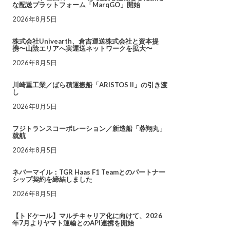
な配送プラットフォーム「MarqGO」開始
2026年8月5日
株式会社Univearth、倉吉運送株式会社と資本提
携〜山陰エリアへ実運送ネットワークを拡大〜
2026年8月5日
川崎重工業／ばら積運搬船「ARISTOS II」の引き渡
し
2026年8月5日
フジトランスコーポレーション／新造船「蓉翔丸」
就航
2026年8月5日
ネバーマイル：TGR Haas F1 Teamとのパートナー
シップ契約を締結しました
2026年8月5日
【トドケール】マルチキャリア化に向けて、2026
年7月よりヤマト運輸とのAPI連携を開始