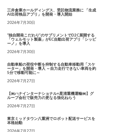
三井倉庫ホールディングス、受託物流業務に 「生成
AI出荷検品アプリ」を開発・導入開始
2026年7月30日
“独自開発こだわり”のサプリメントでD2C展開する
「ウェルモット製薬」がEC自動出荷アプリ「シッピ
ーノ」を導入
2026年7月30日
自動車船の荷役中断を抑制する自動車移動用「スケ
ーター」を開発・導入 ～自力走行できない車両を約
5分で移動可能に～
2026年7月27日
【㈱ハナインターナショナル×星清重機運輸㈱】グ
ループ会社で販売力の更なる強化ねらう
2026年7月27日
東京ミッドタウン八重洲でロボット配送サービスを
本格始動
2026年7月27日