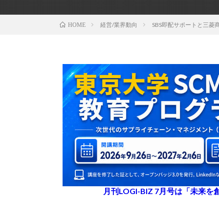
経営/業界動向
SBS即配サポートと三
HOME
月刊LOGI-BIZ 7月号は「未