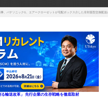
菱商事、パナソニックG、エアークローゼットが宅配ボックス介した非対面型交換配送
来を創る輸送改革」 先行企業の生存戦略を徹底取材