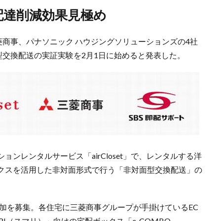
再配達削減効果見極め
菱商事、パナソニック ハウジングソリューションズの4社
型交換配送の実証実験を2月1日に始めると発表した。
ンレンタルサービス「airCloset」で、レンタルする洋
クスを活用した非対面形式で行う「非対面型交換配送」の
参加を募集。各住宅に三菱商事グループが手掛けているEC
I（スマリ）」向けの宅配ボックス「e-COMBO