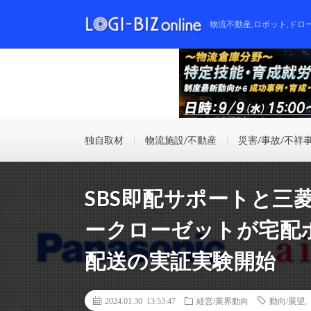
物流不動産,ロボット,ドロ
独自取材
物流施設/不動産
災害/事故/不祥
SBS即配サポートと三
ークローゼットが宅配
配送の実証実験開始
2024.01.30 13:53:47
経営/業界動向
動向/展望
,