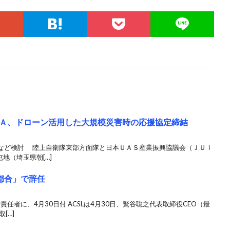
Ａ、ドローン活用した大規模災害時の応援協定締結
など検討 陸上自衛隊東部方面隊と日本ＵＡＳ産業振興協議会（ＪＵＩ
地（埼玉県朝[…]
の都合」で辞任
責任者に、4月30日付 ACSLは4月30日、鷲谷聡之代表取締役CEO（最
[…]