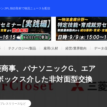
ーン,3PL,独自取材で物流ニュースを配信
事
テクノロジー/製品
雇用/人材
経営/業界動向
データ/
菱商事、パナソニックG、エア
ボックス介した非対面型交換
プレスリリースなど