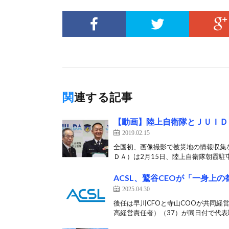
関連する記事
【動画】陸上自衛隊とＪＵＩＤ
2019.02.15
全国初、画像撮影で被災地の情報収集
ＤＡ）は2月15日、陸上自衛隊朝霞駐屯
ACSL、鷲谷CEOが「一身上
2025.04.30
後任は早川CFOと寺山COOが共同経営
高経営責任者）（37）が同日付で代表取