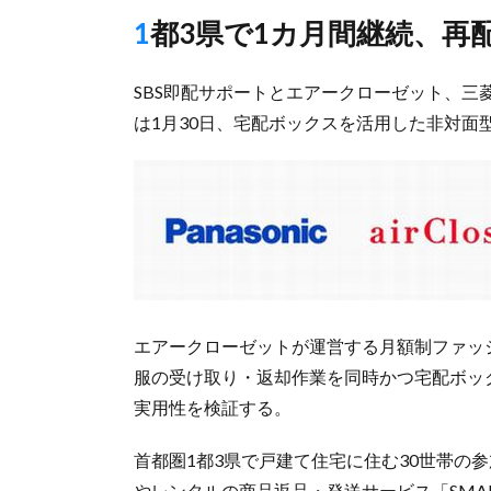
1都3県で1カ月間継続、
SBS即配サポートとエアークローゼット、三
は1月30日、宅配ボックスを活用した非対面
エアークローゼットが運営する月額制ファッショ
服の受け取り・返却作業を同時かつ宅配ボッ
実用性を検証する。
首都圏1都3県で戸建て住宅に住む30世帯の
やレンタルの商品返品・発送サービス「SMAR