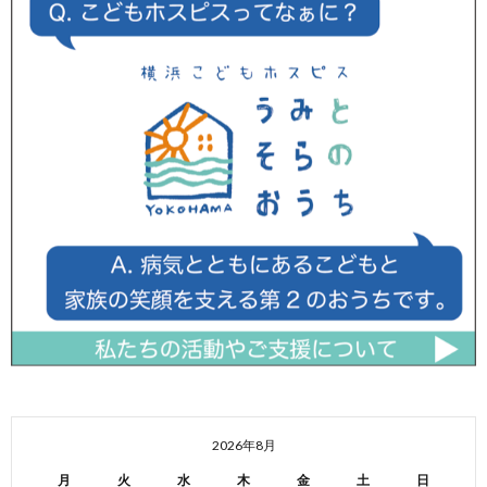
2026年8月
月
火
水
木
金
土
日