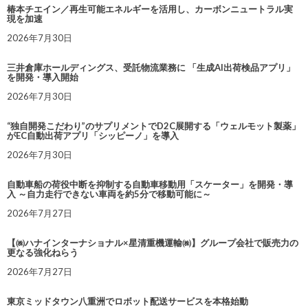
椿本チエイン／再生可能エネルギーを活用し、カーボンニュートラル実
現を加速
2026年7月30日
三井倉庫ホールディングス、受託物流業務に 「生成AI出荷検品アプリ」
を開発・導入開始
2026年7月30日
“独自開発こだわり”のサプリメントでD2C展開する「ウェルモット製薬」
がEC自動出荷アプリ「シッピーノ」を導入
2026年7月30日
自動車船の荷役中断を抑制する自動車移動用「スケーター」を開発・導
入 ～自力走行できない車両を約5分で移動可能に～
2026年7月27日
【㈱ハナインターナショナル×星清重機運輸㈱】グループ会社で販売力の
更なる強化ねらう
2026年7月27日
東京ミッドタウン八重洲でロボット配送サービスを本格始動