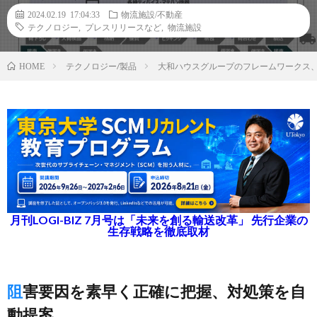
2024.02.19 17:04:33
物流施設/不動産
テクノロジー
,
プレスリリースなど
,
物流施設
テクノロジー/製品
大和ハウスグループのフレームワークス
HOME
月刊LOGI-BIZ 7月号は「未来を創る輸送改革」 先行企業の
生存戦略を徹底取材
阻害要因を素早く正確に把握、対処策を自
動提案