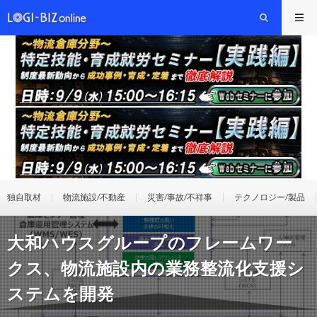
独自取材
物流施設/不動産
災害/事故/不祥事
テクノロジー/製品
大和ハウスグループのフレームワー
クス、物流施設内の業務整流化支援シ
ステムを開発