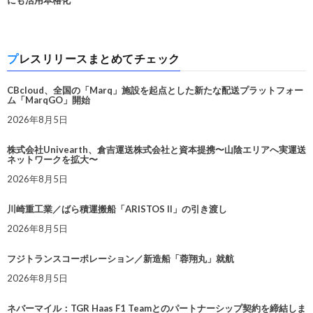
にも活用本格化
プレスリリースまとめてチェック
CBcloud、全国の「Marq」施設を起点とした新たな配送プラットフォー
ム「MarqGO」開始
2026年8月5日
株式会社Univearth、倉吉運送株式会社と資本提携〜山陰エリアへ実運送
ネットワークを拡大〜
2026年8月5日
川崎重工業／ばら積運搬船「ARISTOS II」の引き渡し
2026年8月5日
フジトランスコーポレーション／新造船「蓉翔丸」就航
2026年8月5日
ネバーマイル：TGR Haas F1 Teamとのパートナーシップ契約を締結しま