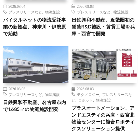
2026.08.04
2026.08.03
プレスリリースなど
,
物流施設
プレスリリースなど
,
物流施設
バイタルネットの物流受託事
日鉄興和不動産、近畿圏初の
業の新拠点、神奈川・伊勢原
賃貸R&D施設・賃貸工場を兵
で始動
庫・西宮で開発
2026.08.03
2026.08.03
プレスリリースなど
,
物流施設
テクノロジー
,
プレスリリースな
ど
,
ロボット
,
物流施設
日鉄興和不動産、名古屋市内
プラスオートメーション、ア
で1685㎡の物流施設開発
ンドエスティの兵庫・西宮北
物流センターに複合ロボティ
クスソリューション提供