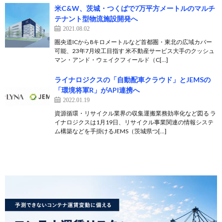
米C&W、茨城・つくばで7万平方メートルのマルチ
テナント型物流施設開発へ
2021.08.02
圏央道ICから8キロメートルなど首都圏・東北の広域カバー
可能、23年7月竣工目指す 米不動産サービス大手のクッシュ
マン・アンド・ウェイクフィールド（C[…]
ライナロジクスの「自動配車クラウド」とJEMSの
「環境将軍R」がAPI連携へ
2022.01.19
資源循環・リサイクル業界の収集運搬業務効率化など図る ラ
イナロジクスは1月19日、リサイクル事業関連の情報システ
ム構築などを手掛けるJEMS（茨城県つ[…]