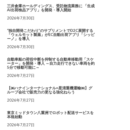
三井倉庫ホールディングス、受託物流業務に 「生成
AI出荷検品アプリ」を開発・導入開始
2026年7月30日
“独自開発こだわり”のサプリメントでD2C展開する
「ウェルモット製薬」がEC自動出荷アプリ「シッピ
ーノ」を導入
2026年7月30日
自動車船の荷役中断を抑制する自動車移動用「スケ
ーター」を開発・導入 ～自力走行できない車両を約
5分で移動可能に～
2026年7月27日
【㈱ハナインターナショナル×星清重機運輸㈱】グ
ループ会社で販売力の更なる強化ねらう
2026年7月27日
東京ミッドタウン八重洲でロボット配送サービスを
本格始動
2026年7月27日