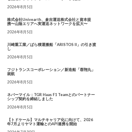
2026年8月5日
株式会社Univearth、倉吉運送株式会社と資本提
携〜山陰エリアへ実運送ネットワークを拡大〜
2026年8月5日
川崎重工業／ばら積運搬船「ARISTOS II」の引き渡
し
2026年8月5日
フジトランスコーポレーション／新造船「蓉翔丸」
就航
2026年8月5日
ネバーマイル：TGR Haas F1 Teamとのパートナー
シップ契約を締結しました
2026年8月5日
【トドケール】マルチキャリア化に向けて、2026
年7月よりヤマト運輸とのAPI連携を開始
2026年7月30日