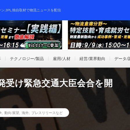
ーン,3PL,独自取材で物流ニュースを配信
事
テクノロジー/製品
雇用/人材
経営/業界動向
データ/
続発受け緊急交通大臣会合を開
争
,
動向/展望
,
海外
,
プレスリリースなど