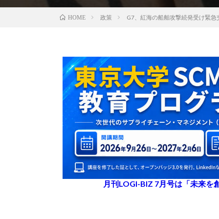
政策
G7、紅海の船舶攻撃続発受け緊急
HOME
月刊LOGI-BIZ 7月号は「未