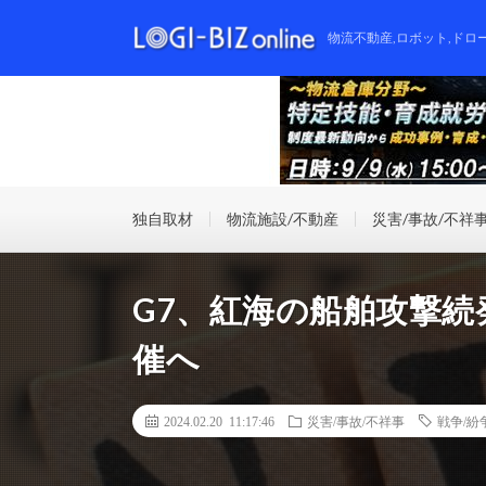
物流不動産,ロボット,ドロ
独自取材
物流施設/不動産
災害/事故/不祥
G7、紅海の船舶攻撃
催へ
2024.02.20 11:17:46
災害/事故/不祥事
戦争/紛