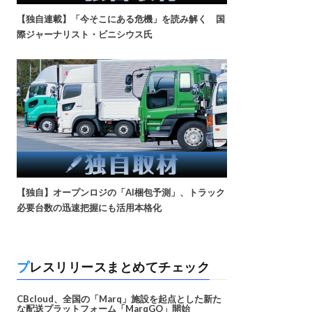
【独自連載】「今そこにある危機」を読み解く 国
際ジャーナリスト・ビニシウス氏
【独自】オープンロジの「AI梱包予測」、トラック
必要台数の迅速把握にも活用本格化
プレスリリースまとめてチェック
CBcloud、全国の「Marq」施設を起点とした新た
な配送プラットフォーム「MarqGO」開始