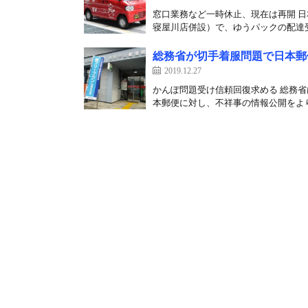
窓口業務など一時休止、現在は再開 日
寝屋川店併設）で、ゆうパックの配達受
総務省が切手着服問題で日本郵
2019.12.27
かんぽ問題受け信頼回復求める 総務省
本郵便に対し、不祥事の情報公開をより