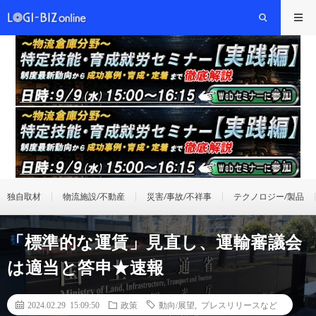
独自取材
物流施設/不動産
災害/事故/不祥事
テクノロジー/製品
「標準的な運賃」見直し、運輸審議会
は適当と答申★速報
2024.02.29 15:09:50
政策
動向/展望
,
プレスリリースなど