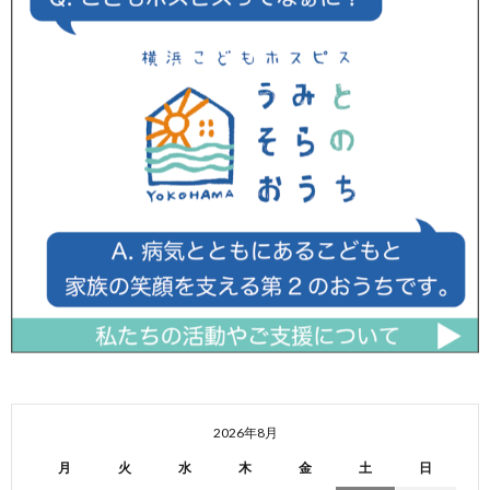
2026年8月
月
火
水
木
金
土
日