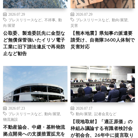
2026.07.29
2026.07.29
プレスリリースなど
,
不祥事
,
動
プレスリリースなど
,
動向/展望
,
向/展望
災害
公取委、製造委託先に金型な
【熊本地震】県知事の派遣要
ど無償保管強いたイリソ電子
請受け、自衛隊3600人体制で
工業に旧下請法違反で再発防
災害対応
止など勧告
2026.07.23
2026.07.17
プレスリリースなど
,
動向/展望
,
動向/展望
,
記者会見など
物流施設
【現地取材】「適正原価」の
不動産協会、中継・基幹物流
枠組み議論する有識者検討会
拠点開発への支援措置拡充を
が初会合、26年中に提言取り