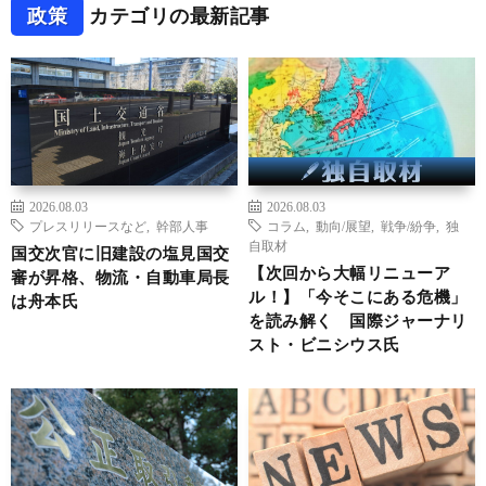
政策
カテゴリの最新記事
2026.08.03
2026.08.03
プレスリリースなど
,
幹部人事
コラム
,
動向/展望
,
戦争/紛争
,
独
自取材
国交次官に旧建設の塩見国交
【次回から大幅リニューア
審が昇格、物流・自動車局長
ル！】「今そこにある危機」
は舟本氏
を読み解く 国際ジャーナリ
スト・ビニシウス氏