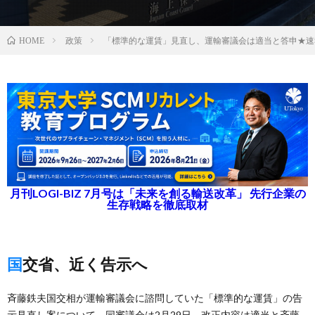
政策
「標準的な運賃」見直し、運輸審議会は適当と答申★速
HOME
月刊LOGI-BIZ 7月号は「未来を創る輸送改革」 先行企業の
生存戦略を徹底取材
国交省、近く告示へ
斉藤鉄夫国交相が運輸審議会に諮問していた「標準的な運賃」の告
示見直し案について、同審議会は2月29日、改正内容は適当と斉藤