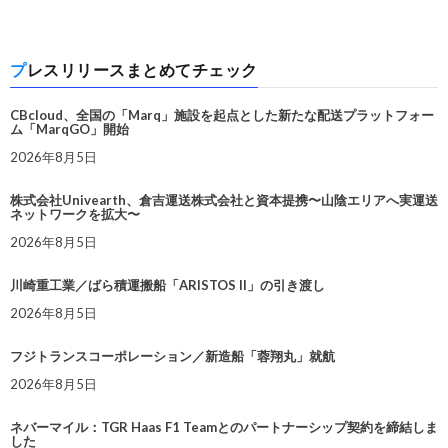
プレスリリースまとめてチェック
CBcloud、全国の「Marq」施設を起点とした新たな配送プラットフォー
ム「MarqGO」開始
2026年8月5日
株式会社Univearth、倉吉運送株式会社と資本提携〜山陰エリアへ実運送
ネットワークを拡大〜
2026年8月5日
川崎重工業／ばら積運搬船「ARISTOS II」の引き渡し
2026年8月5日
フジトランスコーポレーション／新造船「蓉翔丸」就航
2026年8月5日
ネバーマイル：TGR Haas F1 Teamとのパートナーシップ契約を締結しま
した