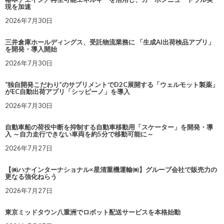
現を加速
2026年7月30日
三井倉庫ホールディングス、受託物流業務に 「生成AI出荷検品アプリ」
を開発・導入開始
2026年7月30日
“独自開発こだわり”のサプリメントでD2C展開する「ウェルモット製薬」
がEC自動出荷アプリ「シッピーノ」を導入
2026年7月30日
自動車船の荷役中断を抑制する自動車移動用「スケーター」を開発・導
入 ～自力走行できない車両を約5分で移動可能に～
2026年7月27日
【㈱ハナインターナショナル×星清重機運輸㈱】グループ会社で販売力の
更なる強化ねらう
2026年7月27日
東京ミッドタウン八重洲でロボット配送サービスを本格始動