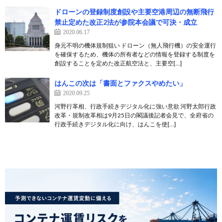
ドローンの登録制度創設や主要空港周辺の無断飛行
禁止定めた改正2法が参院本会議で可決・成立
2020.06.17
身元不明の機体規制狙い ドローン（無人飛行機）の安全運行
を確保するため、機体の所有者などの情報を登録する制度を
創設することを定めた改正航空法と、主要空[…]
はんこの次は「書面とファクスやめたい」
2020.09.25
河野行革相、行政手続きデジタル化に強い意欲 河野太郎行政
改革・規制改革相は9月25日の閣議後記者会見で、全府省の
行政手続きデジタル化に向け、はんこを使[…]