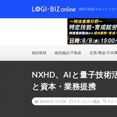
物流不動産,ロボット,ドロ
独自取材
物流施設/不動産
災害/事故/不祥
NXHD、AIと量子技
と資本・業務提携
2024.03.05 11:27:09
テクノロジー/製品
テクノ