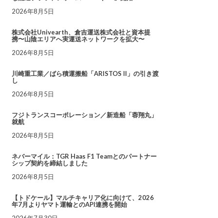
2026年8月5日
株式会社Univearth、倉吉運送株式会社と資本提
携〜山陰エリアへ実運送ネットワークを拡大〜
2026年8月5日
川崎重工業／ばら積運搬船「ARISTOS II」の引き渡
し
2026年8月5日
フジトランスコーポレーション／新造船「蓉翔丸」
就航
2026年8月5日
ネバーマイル：TGR Haas F1 Teamとのパートナー
シップ契約を締結しました
2026年8月5日
【トドケール】マルチキャリア化に向けて、2026
年7月よりヤマト運輸とのAPI連携を開始
2026年7月30日