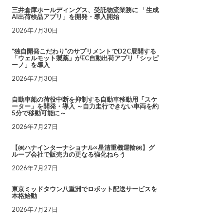
三井倉庫ホールディングス、受託物流業務に 「生成
AI出荷検品アプリ」を開発・導入開始
2026年7月30日
“独自開発こだわり”のサプリメントでD2C展開する
「ウェルモット製薬」がEC自動出荷アプリ「シッピ
ーノ」を導入
2026年7月30日
自動車船の荷役中断を抑制する自動車移動用「スケ
ーター」を開発・導入 ～自力走行できない車両を約
5分で移動可能に～
2026年7月27日
【㈱ハナインターナショナル×星清重機運輸㈱】グ
ループ会社で販売力の更なる強化ねらう
2026年7月27日
東京ミッドタウン八重洲でロボット配送サービスを
本格始動
2026年7月27日