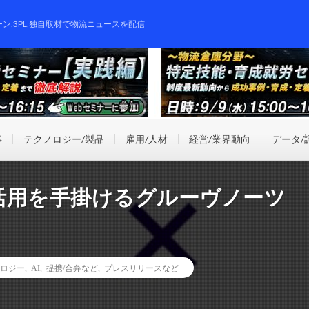
ーン,3PL,独自取材で物流ニュースを配信
事
テクノロジー/製品
雇用/人材
経営/業界動向
データ/
術活用を手掛けるグルーヴノーツ
ロジー
,
AI
,
提携/合弁など
,
プレスリリースなど