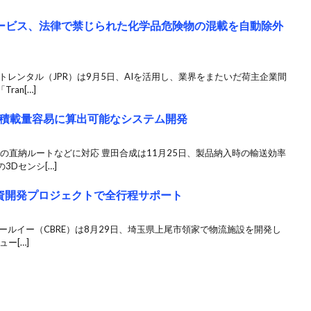
グサービス、法律で禁じられた化学品危険物の混載を自動除外
トレンタル（JPR）は9月5日、AIを活用し、業界をまたいだ荷主企業間
an[…]
積載量容易に算出可能なシステム開発
の直納ルートなどに対応 豊田合成は11月25日、製品納入時の輸送効率
Dセンシ[…]
投資開発プロジェクトで全行程サポート
ールイー（CBRE）は8月29日、埼玉県上尾市領家で物流施設を開発し
ュー[…]