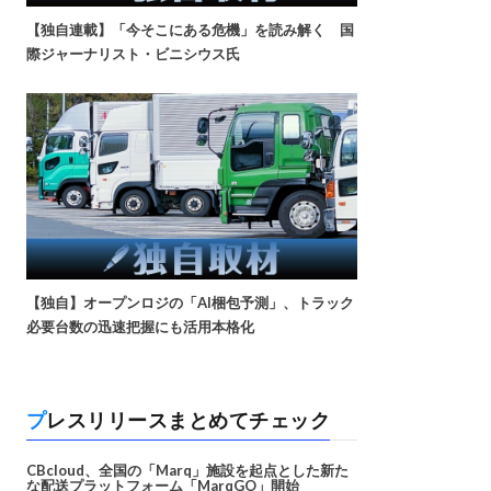
【独自連載】「今そこにある危機」を読み解く 国
際ジャーナリスト・ビニシウス氏
【独自】オープンロジの「AI梱包予測」、トラック
必要台数の迅速把握にも活用本格化
プレスリリースまとめてチェック
CBcloud、全国の「Marq」施設を起点とした新た
な配送プラットフォーム「MarqGO」開始