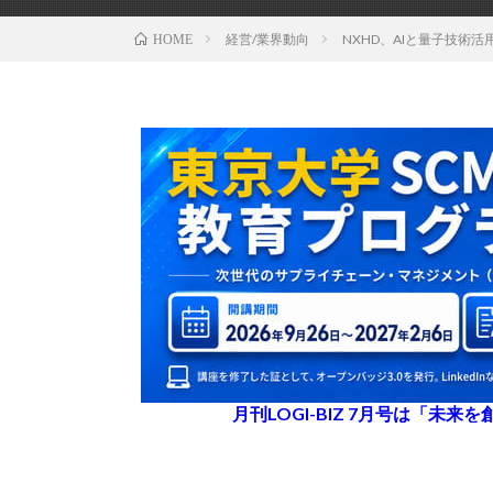
経営/業界動向
NXHD、AIと量子技術
HOME
月刊LOGI-BIZ 7月号は「未