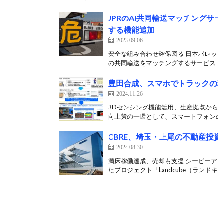
JPRのAI共同輸送マッチン
する機能追加
2023.09.06
安全な組み合わせ確保図る 日本パレッ
の共同輸送をマッチングするサービス「Tr
豊田合成、スマホでトラックの
2024.11.26
3Dセンシング機能活用、生産拠点から
向上策の一環として、スマートフォンの3
CBRE、埼玉・上尾の不動産
2024.08.30
満床稼働達成、売却も支援 シービーア
たプロジェクト「Landcube（ランドキ