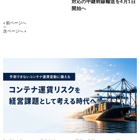
対応の中継幹線輸送を4月1日
開始へ
« 前ページへ
—
次ページへ »