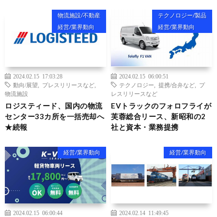
物流施設/不動産
テクノロジー/製品
経営/業界動向
経営/業界動向
2024.02.15 17:03:28
2024.02.15 06:00:51
動向/展望
,
プレスリリースなど
,
テクノロジー
,
提携/合弁など
,
プ
物流施設
レスリリースなど
ロジスティード、国内の物流
EVトラックのフォロフライが
センター33カ所を一括売却へ
芙蓉総合リース、新昭和の2
★続報
社と資本・業務提携
経営/業界動向
経営/業界動向
2024.02.15 06:00:44
2024.02.14 11:49:45