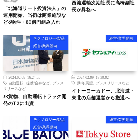
物流施設
西濃運輸次期社長に高橋副社
「北海道リート投資法人」の
長が昇格へ
運用開始、当初は商業施設な
ど6物件・80億円組み入れ
テクノロジー/製品
経営/業界動向
経営/業界動向
2024.02.09 16:24:55
2024.02.09 18:39:02
自動運転
,
提携/合弁など
,
プレス
動向/展望
,
プレスリリースなど
リリースなど
イトーヨーカドー、北海道・
JR貨物、自動運転トラック開
東北の店舗運営から撤退へ
発のT2に出資
テクノロジー/製品
経営/業界動向
経営/業界動向