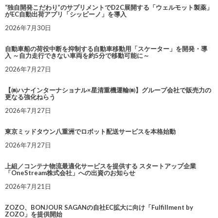
“独自開発こだわり”のサプリメントでD2C展開する「ウェルモット製薬」
がEC自動出荷アプリ「シッピーノ」を導入
2026年7月30日
自動車船の荷役中断を抑制する自動車移動用「スケーター」を開発・導
入 ～自力走行できない車両を約5分で移動可能に～
2026年7月27日
【㈱ハナインターナショナル×星清重機運輸㈱】グループ会社で販売力の
更なる強化ねらう
2026年7月27日
東京ミッドタウン八重洲でロボット配送サービスを本格始動
2026年7月27日
上組／コンテナ物流最適化サービスを提供する スタートアップ企業
「OneStream株式会社」への出資のお知らせ
2026年7月21日
ZOZO、BONJOUR SAGANの自社EC拡大に向け「Fulfillment by
ZOZO」を提供開始