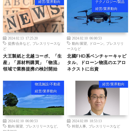
経営/業界動向
テクノロジー/製品
経営/業界動向
2024.02.13 17:25:20
2024.02.10 06:00:53
提携/合弁など
,
プレスリリースな
動向/展望
,
ドローン
,
プレスリリ
ど
ースなど
大王製紙と北越コーポ、「生
北國FHD系ベンチャーキャピ
産」「原材料購買」「物流」
タル、ドローン物流のエアロ
領域で業務提携の検討開始
ネクストに出資
物流施設/不動産
経営/業界動向
経営/業界動向
2024.02.10 06:00:53
2024.02.09 18:53:13
動向/展望
,
プレスリリースなど
,
幹部人事
,
プレスリリースなど