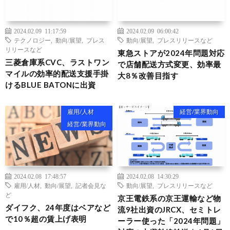
2024.02.09 11:17:59
2024.02.09 06:00:42
テクノロジー
,
動向/展望
,
プレス
動向/展望
,
プレスリリースなど
リリースなど
東急ストアが2024年問題対応
三菱倉庫系CVC、ラストワン
で店舗配送方式変更、効率最
マイルの効率的配送支援手掛
大8％改善目指す
けるBLUE BATONに出資
雇用/人材
経営/業界動向
経営/業界動向
2024.02.08 17:48:57
2024.02.08 14:30:29
雇用/人材
,
動向/展望
,
記者会見な
動向/展望
,
プレスリリースなど
ど
京王電鉄系の京王運輸など物
ダイフク、24年度はベアなど
流9社出資のJRCX、セミトレ
で10％超の賃上げ表明
ーラー使った「2024年問題」