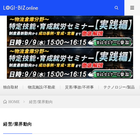
独自取材
物流施設/不動産
災害/事故/不祥事
テクノロジー/製品
経営/業界動向
HOME
経営/業界動向