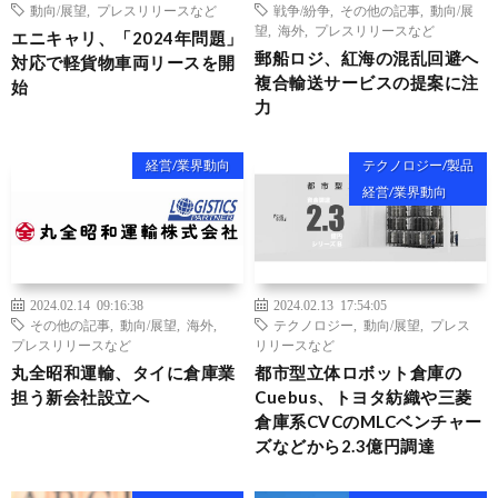
動向/展望
,
プレスリリースなど
戦争/紛争
,
その他の記事
,
動向/展
望
,
海外
,
プレスリリースなど
エニキャリ、「2024年問題」
郵船ロジ、紅海の混乱回避へ
対応で軽貨物車両リースを開
複合輸送サービスの提案に注
始
力
経営/業界動向
テクノロジー/製品
経営/業界動向
2024.02.14 09:16:38
2024.02.13 17:54:05
その他の記事
,
動向/展望
,
海外
,
テクノロジー
,
動向/展望
,
プレス
プレスリリースなど
リリースなど
丸全昭和運輸、タイに倉庫業
都市型立体ロボット倉庫の
担う新会社設立へ
Cuebus、トヨタ紡織や三菱
倉庫系CVCのMLCベンチャー
ズなどから2.3億円調達