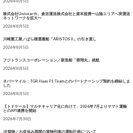
2026年8月5日
株式会社Univearth、倉吉運送株式会社と資本提携〜山陰エリアへ実運送
ネットワークを拡大〜
2026年8月5日
川崎重工業／ばら積運搬船「ARISTOS II」の引き渡し
2026年8月5日
フジトランスコーポレーション／新造船「蓉翔丸」就航
2026年8月5日
ネバーマイル：TGR Haas F1 Teamとのパートナーシップ契約を締結しま
した
2026年8月5日
【トドケール】マルチキャリア化に向けて、2026年7月よりヤマト運輸
とのAPI連携を開始
2026年7月30日
JR貨物／お盆休み期間の貨物列車の運転計画について