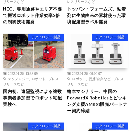
リリースなど
レスリリースなど
NEC、専用通路やエリア不要
トッパン・フォームズ、粘着
で搬送ロボット作業効率2倍
剤に生物由来の素材使った環
の制御技術開発
境配慮型ラベル開発
テクノロジー/製品
テクノロジー/製品
2022.01.26 15:38:09
2022.01.26 06:00:07
テクノロジー
,
ロボット
,
プレス
ロボット
,
提携/合弁など
,
プレス
リリースなど
リリースなど
国内初、遠隔監視による複数
椿本マシナリー、中国の
事業者参加型でロボット宅配
ForwardX Roboticsとピッキ
実験へ
ング支援AMRの販売パートナ
ー契約締結
テクノロジー/製品
テクノロジー/製品