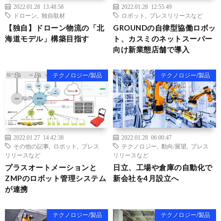
2022.01.28 13:48:58
2022.01.28 12:55:49
ドローン
,
独自取材
ロボット
,
プレスリリースなど
【独自】ドローン物流の「北
GROUNDの自律型協働ロボッ
海道モデル」構築目指す
ト、カスミのネットスーパー
向け新業態店舗で導入
テクノロジー/製品
テクノロジー/製品
2022.01.27 14:42:38
2022.01.28 06:00:47
その他の記事
,
ロボット
,
プレス
テクノロジー
,
動向/展望
,
プレス
リリースなど
リリースなど
プラスオートメーションと
日立、工場や倉庫の自動化で
ZMPのロボット管理システム
新会社を4月設立へ
が連携
テクノロジー/製品
テクノロジー/製品