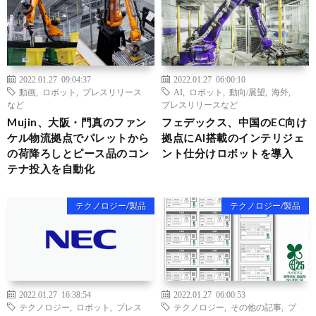
2022.01.27 09:04:37
2022.01.27 06:00:10
動画
,
ロボット
,
プレスリリース
AI
,
ロボット
,
動向/展望
,
海外
,
など
プレスリリースなど
Mujin、大阪・門真のファン
フェデックス、中国のEC向け
ケル物流拠点でパレットから
拠点にAI搭載のインテリジェ
の荷降ろしとピース品のコン
ント仕分けロボットを導入
テナ投入を自動化
テクノロジー/製品
テクノロジー/製品
2022.01.27 16:38:54
2022.01.27 06:00:53
テクノロジー
,
ロボット
,
プレス
テクノロジー
,
その他の記事
,
プ