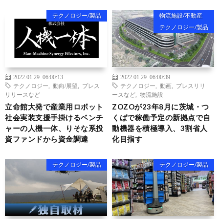
テクノロジー/製品
物流施設/不動産
テクノロジー/製品
2022.01.29 06:00:13
2022.01.29 06:00:39
テクノロジー
,
動向/展望
,
プレス
テクノロジー
,
動画
,
プレスリリ
リリースなど
ースなど
,
物流施設
立命館大発で産業用ロボット
ZOZOが23年8月に茨城・つ
社会実装支援手掛けるベンチ
くばで稼働予定の新拠点で自
ャーの人機一体、りそな系投
動機器を積極導入、3割省人
資ファンドから資金調達
化目指す
テクノロジー/製品
テクノロジー/製品