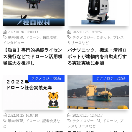
2022.01.26 07:00:13
2022.01.25 19:56:57
動向/展望
,
ドローン
,
独自取材
,
テクノロジー
,
ロボット
,
プレス
インタビュー
リリースなど
【独自】専門的操縦ライセン
パナソニック、搬送・清掃ロ
ス発行などでドローン活用領
ボットが建物内を自動走行す
域拡大を後押し
る実証実験に参加
テクノロジー/製品
テクノロジー/製品
2022.01.25 16:07:10
2022.01.25 12:46:17
動向/展望
,
ドローン
,
記者会見な
テクノロジー
,
AI
,
ドローン
,
プ
ど
レスリリースなど