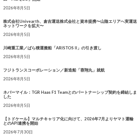
2026年8月5日
株式会社Univearth、倉吉運送株式会社と資本提携〜山陰エリアへ実運送
ネットワークを拡大〜
2026年8月5日
川崎重工業／ばら積運搬船「ARISTOS II」の引き渡し
2026年8月5日
フジトランスコーポレーション／新造船「蓉翔丸」就航
2026年8月5日
ネバーマイル：TGR Haas F1 Teamとのパートナーシップ契約を締結しま
した
2026年8月5日
【トドケール】マルチキャリア化に向けて、2026年7月よりヤマト運輸
とのAPI連携を開始
2026年7月30日