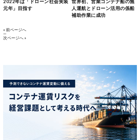
2022年は「ドローン社会実装
世界初、営業コンテナ船の無
元年」目指す
人運航とドローン活用の係船
補助作業に成功
« 前ページへ
—
次ページへ »