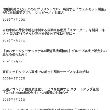
“独自開発こだわり”のサプリメントでD2C展開する「ウェルモット製薬」
がEC自動出荷アプリ「シッピーノ」を導入
2026年7月30日
自動車船の荷役中断を抑制する自動車移動用「スケーター」を開発・導
入 ～自力走行できない車両を約5分で移動可能に～
2026年7月27日
【㈱ハナインターナショナル×星清重機運輸㈱】グループ会社で販売力の
更なる強化ねらう
2026年7月27日
東京ミッドタウン八重洲でロボット配送サービスを本格始動
2026年7月27日
上組／コンテナ物流最適化サービスを提供する スタートアップ企業
「OneStream株式会社」への出資のお知らせ
2026年7月21日
ZOZO、BONJOUR SAGANの自社EC拡大に向け「Fulfillment by