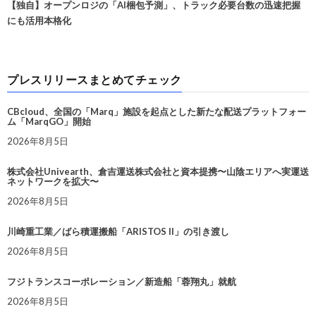
【独自】オープンロジの「AI梱包予測」、トラック必要台数の迅速把握
にも活用本格化
プレスリリースまとめてチェック
CBcloud、全国の「Marq」施設を起点とした新たな配送プラットフォー
ム「MarqGO」開始
2026年8月5日
株式会社Univearth、倉吉運送株式会社と資本提携〜山陰エリアへ実運送
ネットワークを拡大〜
2026年8月5日
川崎重工業／ばら積運搬船「ARISTOS II」の引き渡し
2026年8月5日
フジトランスコーポレーション／新造船「蓉翔丸」就航
2026年8月5日