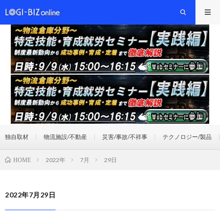
独自取材
物流施設/不動産
災害/事故/不祥事
テクノロジー/製品
2022年
7月
29日
HOME
2022年7月29日