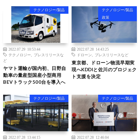
テクノロジー/製品
テクノロジー/製品
政策
2022.07.29 10:53:44
2022.07.28 14:43:25
テクノロジー
,
プレスリリースな
ドローン
,
プレスリリースなど
ど
東京都、ドローン物流早期実
ヤマト運輸が国内初、日野自
現へKDDIと佐川のプロジェク
動車の量産型国産小型商用
ト支援を決定
BEVトラック500台を導入へ
テクノロジー/製品
テクノロジー/製品
2022.07.28 13:44:15
2022.07.28 12:46:04