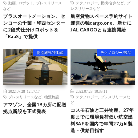
動画
,
ロボット
,
プレスリリース
テクノロジー
,
提携/合弁など
,
プ
など
レスリリースなど
プラスオートメーション、セ
航空貨物スペース予約サイト
ンコーの千葉・印西センター
運営の独cargo.one、新たに
に2段式仕分けロボットを
JAL CARGOとも連携開始
「RaaS」で提供
物流施設/不動産
テクノロジー/製品
2022.07.28 12:57:17
2022.07.28 10:33:11
プレスリリースなど
,
物流施設
テクノロジー
,
プレスリリースな
ど
アマゾン、全国18カ所に配送
コスモ石油と三井物産、27年
拠点新設を正式発表
度までに環境負荷低い航空燃
料SAFを国内で年間27万kl製
造・供給目指す