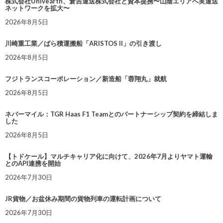
株式会社Univearth、倉吉運送株式会社と資本提携〜山陰エリアへ実運送
ネットワークを拡大〜
2026年8月5日
川崎重工業／ばら積運搬船「ARISTOS II」の引き渡し
2026年8月5日
フジトランスコーポレーション／新造船「蓉翔丸」就航
2026年8月5日
ネバーマイル：TGR Haas F1 Teamとのパートナーシップ契約を締結しま
した
2026年8月5日
【トドケール】マルチキャリア化に向けて、2026年7月よりヤマト運輸
とのAPI連携を開始
2026年7月30日
JR貨物／お盆休み期間の貨物列車の運転計画について
2026年7月30日