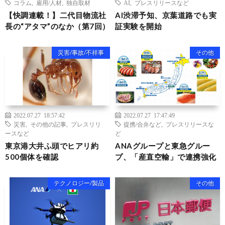
コラム
,
雇用/人材
,
独自取材
AI
,
プレスリリースなど
【快調連載！】二代目物流社
AI渋滞予知、京葉道路でも実
長の“アタマ”のなか（第7回）
証実験を開始
災害/事故/不祥事
その他
2022.07.27 18:57:42
2022.07.27 17:47:49
災害
,
その他の記事
,
プレスリリ
提携/合弁など
,
プレスリリースな
ースなど
ど
東京港大井ふ頭でヒアリ約
ANAグループと東急グルー
500個体を確認
プ、「産直空輸」で連携強化
テクノロジー/製品
その他