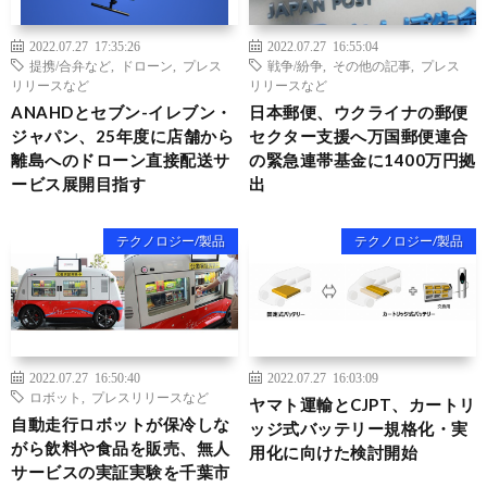
2022.07.27 17:35:26
2022.07.27 16:55:04
提携/合弁など
,
ドローン
,
プレス
戦争/紛争
,
その他の記事
,
プレス
リリースなど
リリースなど
ANAHDとセブン-イレブン・
日本郵便、ウクライナの郵便
ジャパン、25年度に店舗から
セクター支援へ万国郵便連合
離島へのドローン直接配送サ
の緊急連帯基金に1400万円拠
ービス展開目指す
出
テクノロジー/製品
テクノロジー/製品
2022.07.27 16:50:40
2022.07.27 16:03:09
ロボット
,
プレスリリースなど
ヤマト運輸とCJPT、カートリ
自動走行ロボットが保冷しな
ッジ式バッテリー規格化・実
がら飲料や食品を販売、無人
用化に向けた検討開始
サービスの実証実験を千葉市