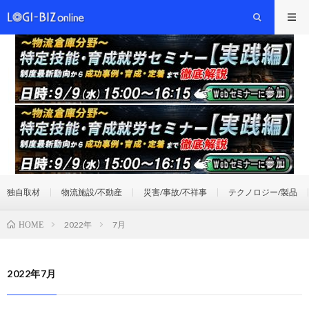
独自取材
物流施設/不動産
災害/事故/不祥事
テクノロジー/製品
2022年
7月
HOME
2022年7月