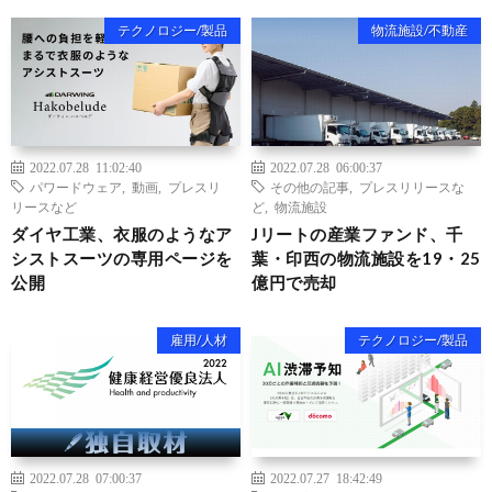
テクノロジー/製品
物流施設/不動産
2022.07.28 11:02:40
2022.07.28 06:00:37
パワードウェア
,
動画
,
プレスリ
その他の記事
,
プレスリリースな
リースなど
ど
,
物流施設
ダイヤ工業、衣服のようなア
Jリートの産業ファンド、千
シストスーツの専用ページを
葉・印西の物流施設を19・25
公開
億円で売却
雇用/人材
テクノロジー/製品
2022.07.28 07:00:37
2022.07.27 18:42:49