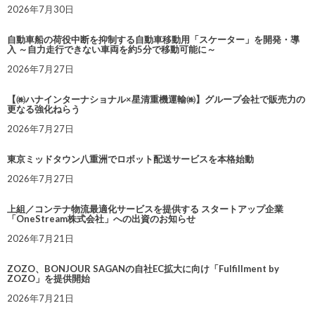
2026年7月30日
自動車船の荷役中断を抑制する自動車移動用「スケーター」を開発・導
入 ～自力走行できない車両を約5分で移動可能に～
2026年7月27日
【㈱ハナインターナショナル×星清重機運輸㈱】グループ会社で販売力の
更なる強化ねらう
2026年7月27日
東京ミッドタウン八重洲でロボット配送サービスを本格始動
2026年7月27日
上組／コンテナ物流最適化サービスを提供する スタートアップ企業
「OneStream株式会社」への出資のお知らせ
2026年7月21日
ZOZO、BONJOUR SAGANの自社EC拡大に向け「Fulfillment by
ZOZO」を提供開始
2026年7月21日