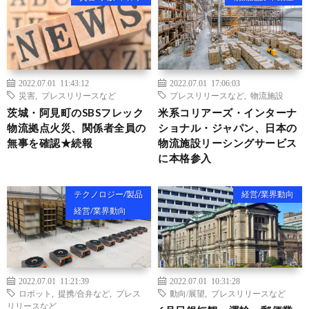
2022.07.01 11:43:12
2022.07.01 17:06:03
災害
,
プレスリリースなど
プレスリリースなど
,
物流施設
茨城・阿見町のSBSフレック
米系コリアーズ・インターナ
物流拠点火災、関係者全員の
ショナル・ジャパン、日本の
無事を確認★続報
物流施設リーシングサービス
に本格参入
テクノロジー/製品
経営/業界動向
経営/業界動向
2022.07.01 11:21:39
2022.07.01 10:31:28
ロボット
,
提携/合弁など
,
プレス
動向/展望
,
プレスリリースなど
リリースなど