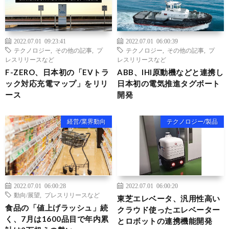
2022.07.01 09:23:41
2022.07.01 06:00:39
テクノロジー
,
その他の記事
,
プ
テクノロジー
,
その他の記事
,
プ
レスリリースなど
レスリリースなど
F-ZERO、日本初の「EVトラ
ABB、IHI原動機などと連携し
ック対応充電マップ」をリリ
日本初の電気推進タグボート
ース
開発
経営/業界動向
テクノロジー/製品
2022.07.01 06:00:28
2022.07.01 06:00:20
動向/展望
,
プレスリリースなど
東芝エレベータ、汎用性高い
食品の「値上げラッシュ」続
クラウド使ったエレベーター
く、7月は1600品目で年内累
とロボットの連携機能開発