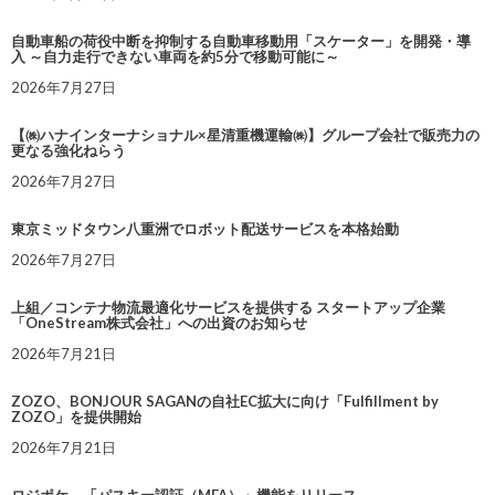
自動車船の荷役中断を抑制する自動車移動用「スケーター」を開発・導
入 ～自力走行できない車両を約5分で移動可能に～
2026年7月27日
【㈱ハナインターナショナル×星清重機運輸㈱】グループ会社で販売力の
更なる強化ねらう
2026年7月27日
東京ミッドタウン八重洲でロボット配送サービスを本格始動
2026年7月27日
上組／コンテナ物流最適化サービスを提供する スタートアップ企業
「OneStream株式会社」への出資のお知らせ
2026年7月21日
ZOZO、BONJOUR SAGANの自社EC拡大に向け「Fulfillment by
ZOZO」を提供開始
2026年7月21日
ロジポケ、「パスキー認証（MFA）」機能をリリース