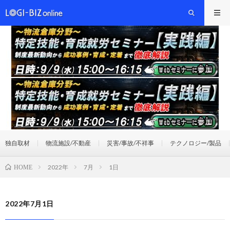
独自取材
物流施設/不動産
災害/事故/不祥事
テクノロジー/製品
2022年
7月
1日
HOME
2022年7月1日