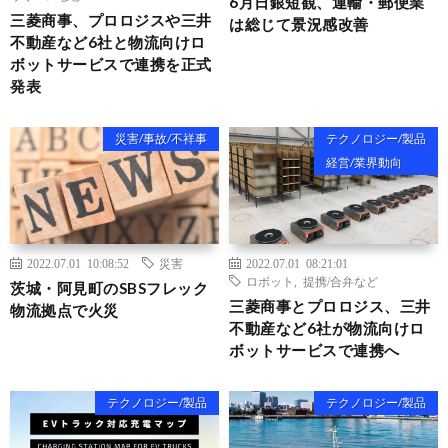
6月日銀短観、運輸・郵便業
三菱商事、プロロジスや三井
は総じて景況感改善
不動産など6社と物流向けロ
ボットサービスで連携を正式
発表
災害/事故/不祥事
テクノロジー/製品
経営/業界動向
2022.07.01 10:08:52
災害
2022.07.01 08:21:01
ロボット
,
提携/合弁など
茨城・阿見町のSBSフレック
三菱商事とプロロジス、三井
物流拠点で火災
不動産など6社が物流向けロ
ボットサービスで連携へ
テクノロジー/製品
テクノロジー/製品