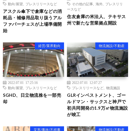
動向/展望
,
プレスリリースなど
その他の記事
,
海外
,
プレスリリ
ースなど
アスクル傘下で倉庫などの消
住友倉庫の米法人、テキサス
耗品・補修用品取り扱うアル
州で新たな営業拠点開設
ファパーチェスが上場準備開
始
経営/業界動向
物流施設/不動産
2022.07.01 17:25:16
2022.07.01 12:07:27
動向/展望
,
プレスリリースなど
プレスリリースなど
,
物流施設
SGHD、日立物流株を一部売
GLRインベストメント、ゴー
却
ルドマン・サックスと神戸で
初共同開発の1.9万㎡物流施設
が竣工
災害/事故/不祥事
物流施設/不動産