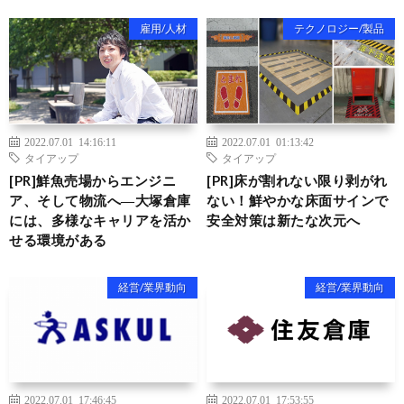
雇用/人材
テクノロジー/製品
2022.07.01 14:16:11
2022.07.01 01:13:42
タイアップ
タイアップ
[PR]鮮魚売場からエンジニ
[PR]床が割れない限り剥がれ
ア、そして物流へ―大塚倉庫
ない！鮮やかな床面サインで
には、多様なキャリアを活か
安全対策は新たな次元へ
せる環境がある
経営/業界動向
経営/業界動向
2022.07.01 17:46:45
2022.07.01 17:53:55