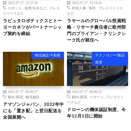
2022.07.27 15:27:16
2022.07.27 15:14:26
ロボット
,
提携/合弁など
,
プレス
幹部人事
,
海外
,
プレスリリース
リリースなど
など
ラピュタロボティクスとトー
ラサールのグローバル投資戦
ヨーカネツがパートナーシッ
略・リサーチ責任者に欧州部
プ契約を締結
門のブライアン・クリンクシ
ーク氏が就任へ
物流施設/不動産
テクノロジー/製品
政策
2022.07.27 06:00:27
2022.07.27 06:00:15
動向/展望
,
物流施設
動向/展望
,
ドローン
,
プレスリリ
ースなど
アマゾンジャパン、2022年中
ドローンの機体認証制度、今
にも「置き配」と翌日配送を
年12月5日に開始
全国展開へ