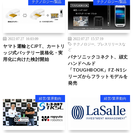
テクノロジー/製品
テクノロジー/製品
2022.07.27 16:03:09
2022.07.27 15:57:19
テクノロジー
,
プレスリリースな
ヤマト運輸とCJPT、カートリ
ど
ッジ式バッテリー規格化・実
パナソニックコネクト、頑丈
用化に向けた検討開始
ハンドヘルド
「TOUGHBOOK」FZ-N1シ
リーズからフラットモデルを
発売
経営/業界動向
経営/業界動向