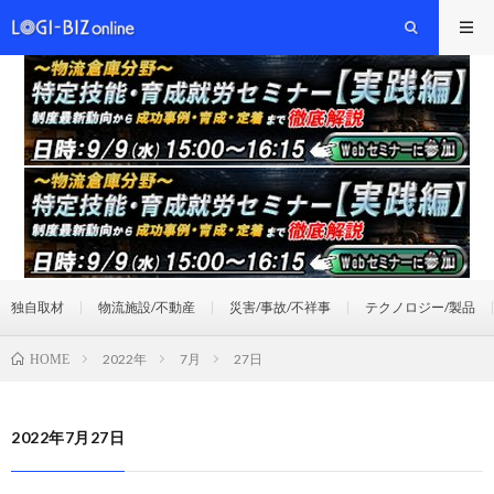
独自取材
物流施設/不動産
災害/事故/不祥事
テクノロジー/製品
2022年
7月
27日
HOME
2022年7月27日