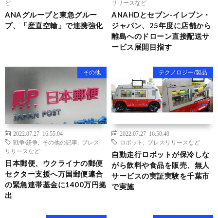
ど
リリースなど
ANAグループと東急グルー
ANAHDとセブン-イレブン・
プ、「産直空輸」で連携強化
ジャパン、25年度に店舗から
離島へのドローン直接配送サ
ービス展開目指す
その他
テクノロジー/製品
2022.07.27 16:55:04
2022.07.27 16:50:40
戦争/紛争
,
その他の記事
,
プレス
ロボット
,
プレスリリースなど
リリースなど
自動走行ロボットが保冷しな
日本郵便、ウクライナの郵便
がら飲料や食品を販売、無人
セクター支援へ万国郵便連合
サービスの実証実験を千葉市
の緊急連帯基金に1400万円拠
で実施
出