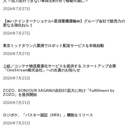
入 ～自力走行できない車両を約5分で移動可能に～
2026年7月27日
【㈱ハナインターナショナル×星清重機運輸㈱】グループ会社で販売力の
更なる強化ねらう
2026年7月27日
東京ミッドタウン八重洲でロボット配送サービスを本格始動
2026年7月27日
上組／コンテナ物流最適化サービスを提供する スタートアップ企業
「OneStream株式会社」への出資のお知らせ
2026年7月21日
ZOZO、BONJOUR SAGANの自社EC拡大に向け「Fulfillment by
ZOZO」を提供開始
2026年7月21日
ロジポケ、「パスキー認証（MFA）」機能をリリース
2026年7月21日