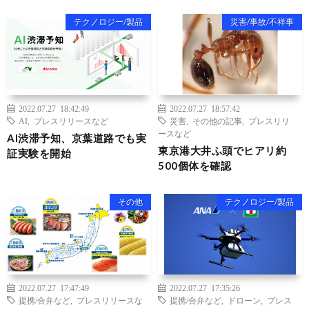
テクノロジー/製品
災害/事故/不祥事
2022.07.27 18:42:49
2022.07.27 18:57:42
AI
,
プレスリリースなど
災害
,
その他の記事
,
プレスリリ
ースなど
AI渋滞予知、京葉道路でも実
東京港大井ふ頭でヒアリ約
証実験を開始
500個体を確認
その他
テクノロジー/製品
2022.07.27 17:47:49
2022.07.27 17:35:26
提携/合弁など
,
プレスリリースな
提携/合弁など
,
ドローン
,
プレス