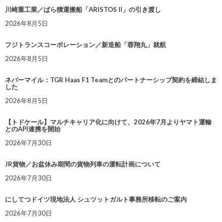
川崎重工業／ばら積運搬船「ARISTOS II」の引き渡し
2026年8月5日
フジトランスコーポレーション／新造船「蓉翔丸」就航
2026年8月5日
ネバーマイル：TGR Haas F1 Teamとのパートナーシップ契約を締結しま
した
2026年8月5日
【トドケール】マルチキャリア化に向けて、2026年7月よりヤマト運輸
とのAPI連携を開始
2026年7月30日
JR貨物／お盆休み期間の貨物列車の運転計画について
2026年7月30日
にしてつドイツ現地法人 シュツットガルト事務所移転のご案内
2026年7月30日