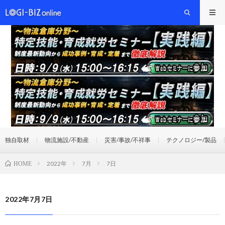
独自取材
物流施設/不動産
災害/事故/不祥事
テクノロジー/製品
2022年
7月
7日
HOME
2022年7月7日