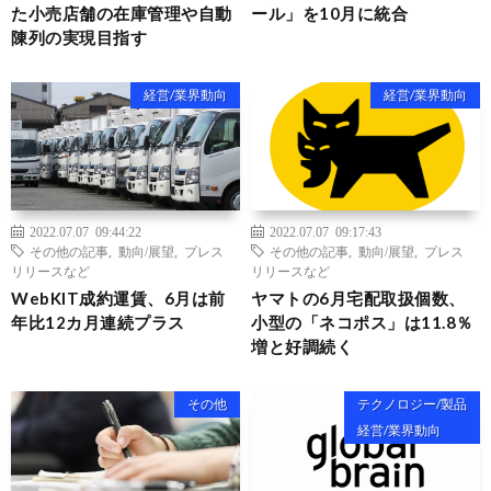
た小売店舗の在庫管理や自動
ール」を10月に統合
陳列の実現目指す
経営/業界動向
経営/業界動向
2022.07.07 09:44:22
2022.07.07 09:17:43
その他の記事
,
動向/展望
,
プレス
その他の記事
,
動向/展望
,
プレス
リリースなど
リリースなど
WebKIT成約運賃、6月は前
ヤマトの6月宅配取扱個数、
年比12カ月連続プラス
小型の「ネコポス」は11.8％
増と好調続く
その他
テクノロジー/製品
経営/業界動向