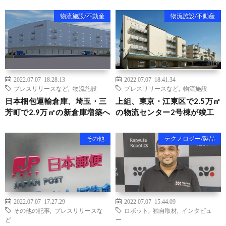
物流施設/不動産
物流施設/不動産
2022.07.07 18:28:13
2022.07.07 18:41:34
プレスリリースなど
,
物流施設
プレスリリースなど
,
物流施設
日本梱包運輸倉庫、埼玉・三
上組、東京・江東区で2.5万㎡
芳町で2.9万㎡の新倉庫増築へ
の物流センター2号棟が竣工
その他
テクノロジー/製品
2022.07.07 17:27:29
2022.07.07 15:44:09
その他の記事
,
プレスリリースな
ロボット
,
独自取材
,
インタビュ
ど
ー