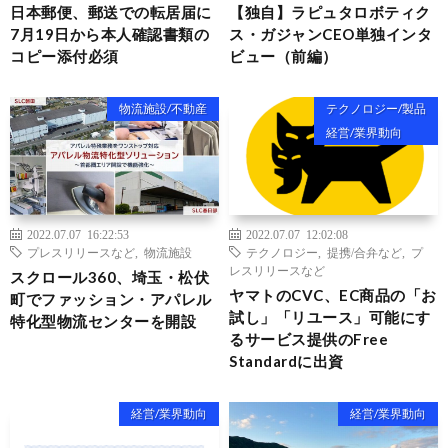
日本郵便、郵送での転居届に
【独自】ラピュタロボティク
7月19日から本人確認書類の
ス・ガジャンCEO単独インタ
コピー添付必須
ビュー（前編）
物流施設/不動産
テクノロジー/製品
経営/業界動向
2022.07.07 16:22:53
2022.07.07 12:02:08
プレスリリースなど
,
物流施設
テクノロジー
,
提携/合弁など
,
プ
レスリリースなど
スクロール360、埼玉・松伏
ヤマトのCVC、EC商品の「お
町でファッション・アパレル
試し」「リユース」可能にす
特化型物流センターを開設
るサービス提供のFree
Standardに出資
経営/業界動向
経営/業界動向