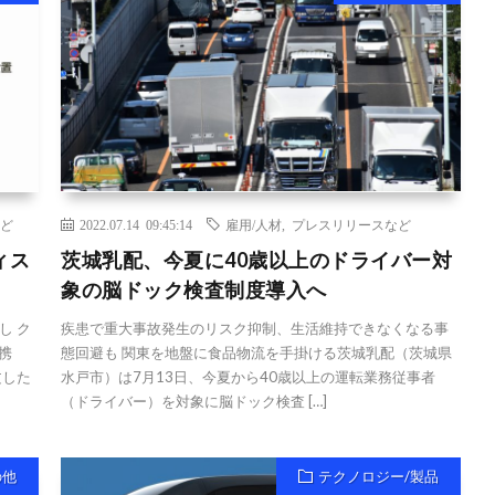
ど
2022.07.14 09:45:14
雇用/人材
,
プレスリリースなど
ィス
茨城乳配、今夏に40歳以上のドライバー対
象の脳ドック検査制度導入へ
し ク
疾患で重大事故発生のリスク抑制、生活維持できなくなる事
携
態回避も 関東を地盤に食品物流を手掛ける茨城乳配（茨城県
文した
水戸市）は7月13日、今夏から40歳以上の運転業務従事者
（ドライバー）を対象に脳ドック検査 […]
の他
テクノロジー/製品