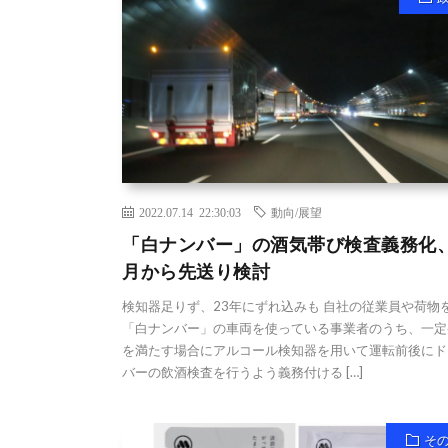
2022.07.14 22:30:03
動向/展望
「白ナンバー」の酒気帯び検査義務化、
月から先送り検討
検知器足りず、23年にずれ込みも 自社の従業員や荷物
「白ナンバー」の車両を使っている事業者のうち、一定
を満たす場合にアルコール検知器を用いて運転前後にド
バーの飲酒検査を行うよう義務付ける […]
そ