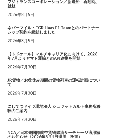
フジトランスコーポレーション／新造船「蓉翔丸」
就航
2026年8月5日
ネバーマイル：TGR Haas F1 Teamとのパートナー
シップ契約を締結しました
2026年8月5日
【トドケール】マルチキャリア化に向けて、2026
年7月よりヤマト運輸とのAPI連携を開始
2026年7月30日
JR貨物／お盆休み期間の貨物列車の運転計画につい
て
2026年7月30日
にしてつドイツ現地法人 シュツットガルト事務所移
転のご案内
2026年7月30日
NCA／日本発国際航空貨物燃油サーチャージ適用額
のお知らせ（2026年8月1日適用 改定）