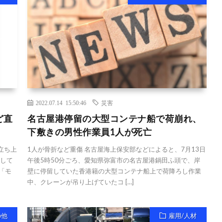
2022.07.14 15:50:46
災害
ど直
名古屋港停留の大型コンテナ船で荷崩れ、
下敷きの男性作業員1人が死亡
立ち上
1人が骨折など重傷 名古屋海上保安部などによると、7月13日
開して
午後5時50分ごろ、愛知県弥富市の名古屋港鍋田ふ頭で、岸
「モ
壁に停留していた香港籍の大型コンテナ船上で荷降ろし作業
中、クレーンが吊り上げていたコ […]
の他
雇用/人材