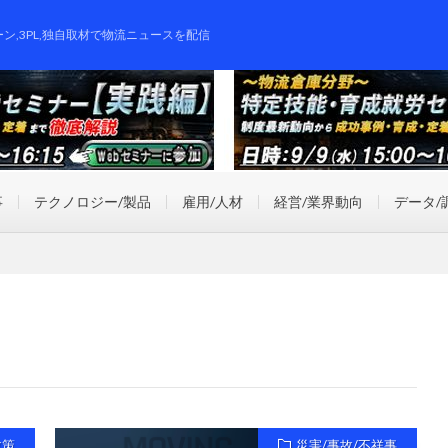
ーン,3PL,独自取材で物流ニュースを配信
事
テクノロジー/製品
雇用/人材
経営/業界動向
データ/
政策
災害/事故/不祥事