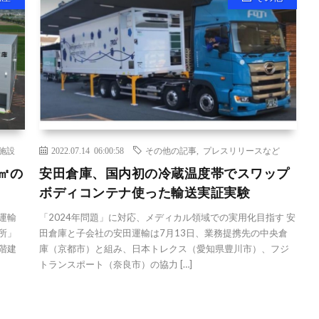
施設
2022.07.14 06:00:58
その他の記事
,
プレスリリースなど
㎡の
安田倉庫、国内初の冷蔵温度帯でスワップ
ボディコンテナ使った輸送実証実験
運輸
「2024年問題」に対応、メディカル領域での実用化目指す 安
所」
田倉庫と子会社の安田運輸は7月13日、業務提携先の中央倉
階建
庫（京都市）と組み、日本トレクス（愛知県豊川市）、フジ
トランスポート（奈良市）の協力 […]