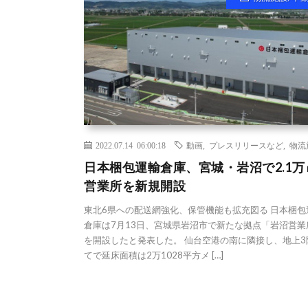
2022.07.14 06:00:18
動画
,
プレスリリースなど
,
物流
日本梱包運輸倉庫、宮城・岩沼で2.1万
営業所を新規開設
東北6県への配送網強化、保管機能も拡充図る 日本梱包
倉庫は7月13日、宮城県岩沼市で新たな拠点「岩沼営業
を開設したと発表した。 仙台空港の南に隣接し、地上3
てで延床面積は2万1028平方メ […]