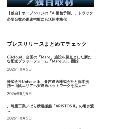
【独自】オープンロジの「AI梱包予測」、トラック
必要台数の迅速把握にも活用本格化
プレスリリースまとめてチェック
CBcloud、全国の「Marq」施設を起点とした新た
な配送プラットフォーム「MarqGO」開始
2026年8月5日
株式会社Univearth、倉吉運送株式会社と資本提
携〜山陰エリアへ実運送ネットワークを拡大〜
2026年8月5日
川崎重工業／ばら積運搬船「ARISTOS II」の引き渡
し
2026年8月5日