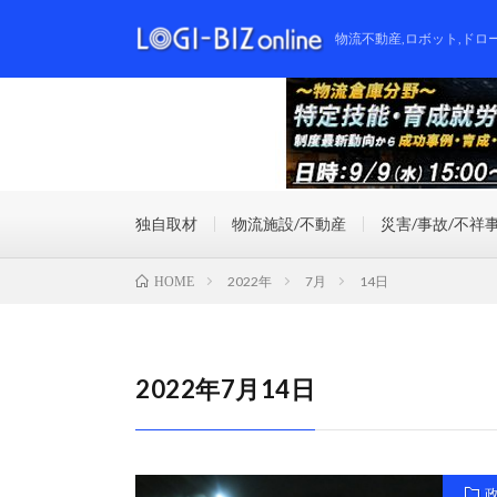
物流不動産,ロボット,ドロ
独自取材
物流施設/不動産
災害/事故/不祥
2022年
7月
14日
HOME
2022年7月14日