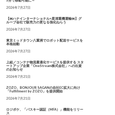
5分で移動可能に～
2026年7月27日
【㈱ハナインターナショナル×星清重機運輸㈱】グ
ループ会社で販売力の更なる強化ねらう
2026年7月27日
東京ミッドタウン八重洲でロボット配送サービスを
本格始動
2026年7月27日
上組／コンテナ物流最適化サービスを提供する スタ
ートアップ企業「OneStream株式会社」への出資
のお知らせ
2026年7月21日
ZOZO、BONJOUR SAGANの自社EC拡大に向け
「Fulfillment by ZOZO」を提供開始
2026年7月21日
ロジポケ、「パスキー認証（MFA）」機能をリリー
ス