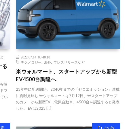
ど
2022.07.14 08:40:18
テクノロジー
,
海外
,
プレスリリースなど
する
米ウォルマート、スタートアップから新型
EV4500台調達へ
も梱
23年中に配送開始、2040年までの「ゼロエミッション」達成
ウドフ
に貢献見込む 米ウォルマートは7月12日、米スタートアップ
してい
のカヌーから新型EV（電気自動車）4500台を調達すると発表
した。 EVは2023 […]
動産
その他