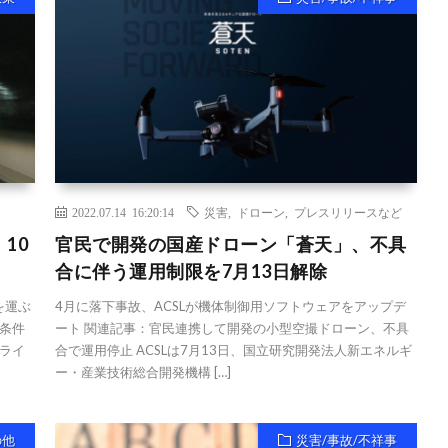
2022.07.14 16:20:14
災害
,
ドローン
,
プレスリリースなど
10
官民で開発の国産ドローン「蒼天」、不具
合に伴う運用制限を7月13日解除
を運ぶ
4月に落下事故、ACSLが機体制御用ソフトウェアをアップデ
条件
ート 関連記事：官民連携して開発の小型空撮ドローン、不具
ライ
合で運用停止 ACSLは7月13日、国立研究開発法人新エネルギ
ー・産業技術総合開発機構 […]
の他
災害/事故/不祥事