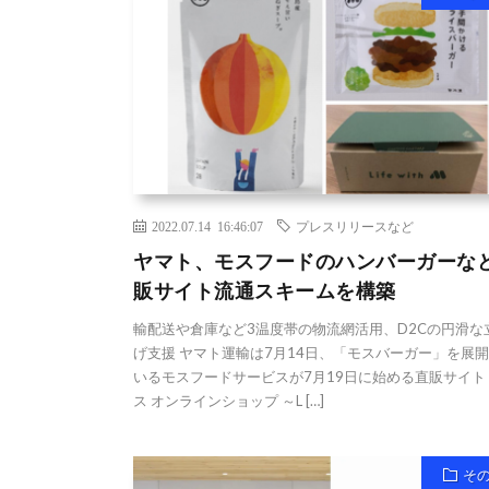
2022.07.14 16:46:07
プレスリリースなど
ヤマト、モスフードのハンバーガーな
販サイト流通スキームを構築
輸配送や倉庫など3温度帯の物流網活用、D2Cの円滑な
げ支援 ヤマト運輸は7月14日、「モスバーガー」を展
いるモスフードサービスが7月19日に始める直販サイト
ス オンラインショップ ～L […]
そ