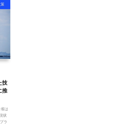
政策
た技
に推
通省は
現状
プラ