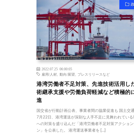
2022.07.25 06:00:05
雇用/人材
,
動向/展望
,
プレスリリースなど
港湾労働者不足対策、先進技術活用し
術継承支援や労働負荷軽減など積極的
進
国交省が行動計画公表、事業者間の協業促進も 国土交
7月22日、港湾運送が深刻な人手不足に見舞われている
への対策を盛り込んだ「港湾労働者不足対策アクション
ン」を公表した。 港湾運送事業者を […]