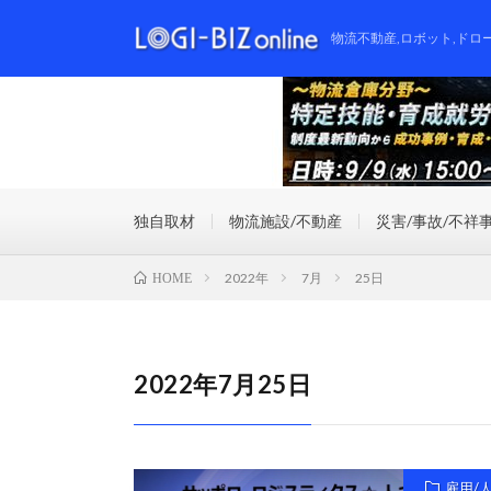
物流不動産,ロボット,ドロ
独自取材
物流施設/不動産
災害/事故/不祥
2022年
7月
25日
HOME
2022年7月25日
雇用/