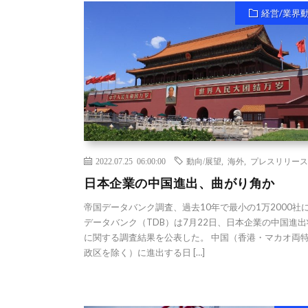
経営/業界
2022.07.25 06:00:00
動向/展望
,
海外
,
プレスリリース
日本企業の中国進出、曲がり角か
帝国データバンク調査、過去10年で最小の1万2000社に
データバンク（TDB）は7月22日、日本企業の中国進出
に関する調査結果を公表した。 中国（香港・マカオ両
政区を除く）に進出する日 […]