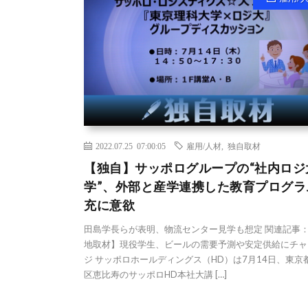
2022.07.25 07:00:05
雇用/人材
,
独自取材
【独自】サッポログループの“社内ロジ
学”、外部と産学連携した教育プログラ
充に意欲
田島学長らが表明、物流センター見学も想定 関連記事
地取材】現役学生、ビールの需要予測や安定供給にチャ
ジ サッポロホールディングス（HD）は7月14日、東京
区恵比寿のサッポロHD本社大講 […]