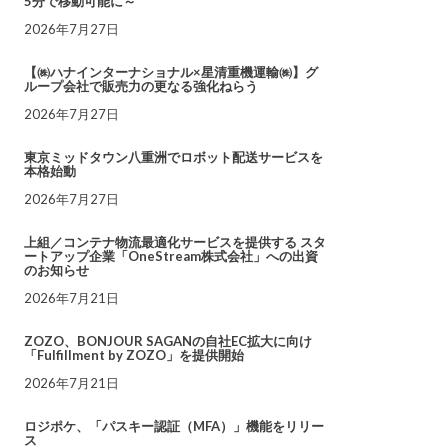
5分で移動可能に～
2026年7月27日
【㈱ハナインターナショナル×星清重機運輸㈱】グ
ループ会社で販売力の更なる強化ねらう
2026年7月27日
東京ミッドタウン八重洲でロボット配送サービスを
本格始動
2026年7月27日
上組／コンテナ物流最適化サービスを提供する スタ
ートアップ企業「OneStream株式会社」への出資
のお知らせ
2026年7月21日
ZOZO、BONJOUR SAGANの自社EC拡大に向け
「Fulfillment by ZOZO」を提供開始
2026年7月21日
ロジポケ、「パスキー認証（MFA）」機能をリリー
ス