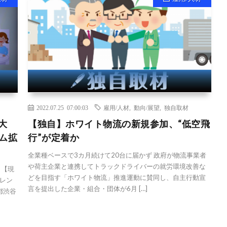
2022.07.25 07:00:03
雇用/人材
,
動向/展望
,
独自取材
大
【独自】ホワイト物流の新規参加、“低空飛
ム拡
行”が定着か
全業種ベースで3カ月続けて20台に届かず 政府が物流事業者
や荷主企業と連携してトラックドライバーの就労環境改善な
：【現
どを目指す「ホワイト物流」推進運動に賛同し、自主行動宣
レン
言を提出した企業・組合・団体が6月 […]
都渋谷