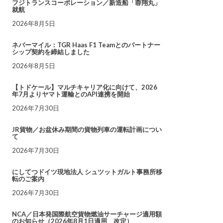
フジトランスコーポレーション／新造船「蓉翔丸」
就航
2026年8月5日
ネバーマイル：TGR Haas F1 Teamとのパートナー
シップ契約を締結しました
2026年8月5日
【トドケール】マルチキャリア化に向けて、2026
年7月よりヤマト運輸とのAPI連携を開始
2026年7月30日
JR貨物／お盆休み期間の貨物列車の運転計画につい
て
2026年7月30日
にしてつドイツ現地法人 シュツットガルト事務所移
転のご案内
2026年7月30日
NCA／日本発国際航空貨物燃油サーチャージ適用額
のお知らせ（2026年8月1日適用 改定）