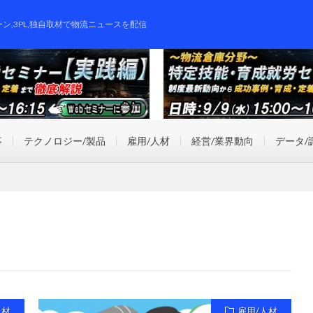
ーン,3PL,独自取材で物流ニュースを配信
事
テクノロジー/製品
雇用/人材
経営/業界動向
データ/
人材
雇用/人材