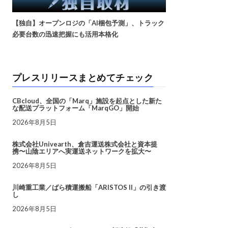
【独自】オープンロジの「AI梱包予測」、トラック
必要台数の迅速把握にも活用本格化
プレスリリースまとめてチェック
CBcloud、全国の「Marq」施設を起点とした新た
な配送プラットフォーム「MarqGO」開始
2026年8月5日
株式会社Univearth、倉吉運送株式会社と資本提
携〜山陰エリアへ実運送ネットワークを拡大〜
2026年8月5日
川崎重工業／ばら積運搬船「ARISTOS II」の引き渡
し
2026年8月5日