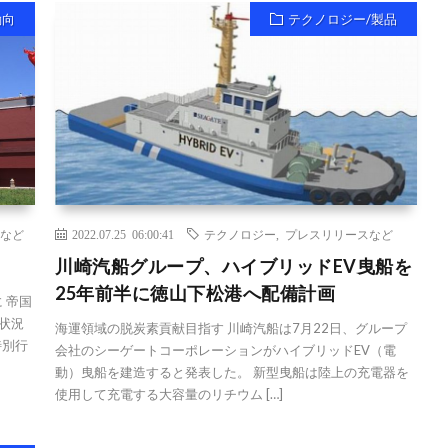
動向
テクノロジー/製品
など
2022.07.25 06:00:41
テクノロジー
,
プレスリリースなど
川崎汽船グループ、ハイブリッドEV曳船を
25年前半に徳山下松港へ配備計画
 帝国
状況
海運領域の脱炭素貢献目指す 川崎汽船は7月22日、グループ
特別行
会社のシーゲートコーポレーションがハイブリッドEV（電
動）曳船を建造すると発表した。 新型曳船は陸上の充電器を
使用して充電する大容量のリチウム […]