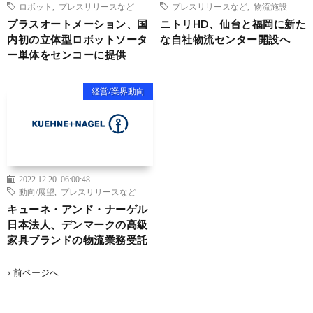
ロボット
,
プレスリリースなど
プレスリリースなど
,
物流施設
プラスオートメーション、国
ニトリHD、仙台と福岡に新た
内初の立体型ロボットソータ
な自社物流センター開設へ
ー単体をセンコーに提供
経営/業界動向
2022.12.20 06:00:48
動向/展望
,
プレスリリースなど
キューネ・アンド・ナーゲル
日本法人、デンマークの高級
家具ブランドの物流業務受託
« 前ページへ