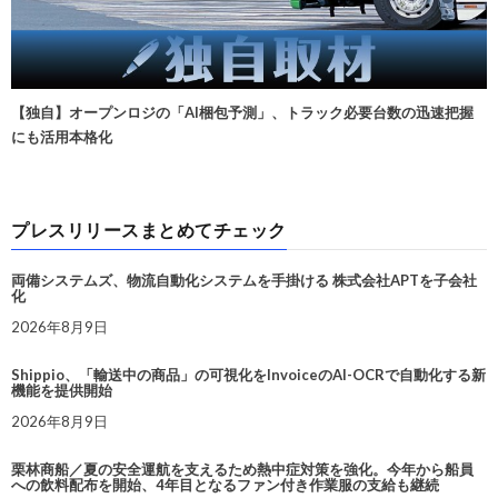
【独自】オープンロジの「AI梱包予測」、トラック必要台数の迅速把握
にも活用本格化
プレスリリースまとめてチェック
両備システムズ、物流自動化システムを手掛ける 株式会社APTを子会社
化
2026年8月9日
Shippio、「輸送中の商品」の可視化をInvoiceのAI-OCRで自動化する新
機能を提供開始
2026年8月9日
栗林商船／夏の安全運航を支えるため熱中症対策を強化。今年から船員
への飲料配布を開始、4年目となるファン付き作業服の支給も継続