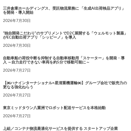
三井倉庫ホールディングス、受託物流業務に 「生成AI出荷検品アプリ」
を開発・導入開始
2026年7月30日
“独自開発こだわり”のサプリメントでD2C展開する「ウェルモット製薬」
がEC自動出荷アプリ「シッピーノ」を導入
2026年7月30日
自動車船の荷役中断を抑制する自動車移動用「スケーター」を開発・導
入 ～自力走行できない車両を約5分で移動可能に～
2026年7月27日
【㈱ハナインターナショナル×星清重機運輸㈱】グループ会社で販売力の
更なる強化ねらう
2026年7月27日
東京ミッドタウン八重洲でロボット配送サービスを本格始動
2026年7月27日
上組／コンテナ物流最適化サービスを提供する スタートアップ企業