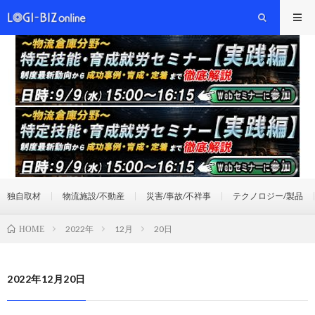
独自取材
物流施設/不動産
災害/事故/不祥事
テクノロジー/製品
2022年
12月
20日
HOME
2022年12月20日