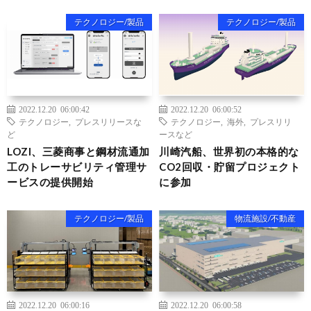
テクノロジー/製品
テクノロジー/製品
2022.12.20 06:00:42
2022.12.20 06:00:52
テクノロジー
,
プレスリリースな
テクノロジー
,
海外
,
プレスリリ
ど
ースなど
LOZI、三菱商事と鋼材流通加
川崎汽船、世界初の本格的な
工のトレーサビリティ管理サ
CO2回収・貯留プロジェクト
ービスの提供開始
に参加
テクノロジー/製品
物流施設/不動産
2022.12.20 06:00:16
2022.12.20 06:00:58