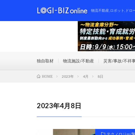
物流不動産,ロボット,ドロ
独自取材
物流施設/不動産
災害/事故/不祥
2023年
4月
8日
HOME
2023年4月8日
テクノロジー/