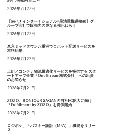
5分で移動可能に～
2026年7月27日
【㈱ハナインターナショナル×星清重機運輸㈱】グ
ループ会社で販売力の更なる強化ねらう
2026年7月27日
東京ミッドタウン八重洲でロボット配送サービスを
本格始動
2026年7月27日
上組／コンテナ物流最適化サービスを提供する スタ
ートアップ企業「OneStream株式会社」への出資
のお知らせ
2026年7月21日
ZOZO、BONJOUR SAGANの自社EC拡大に向け
「Fulfillment by ZOZO」を提供開始
2026年7月21日
ロジポケ、「パスキー認証（MFA）」機能をリリー
ス