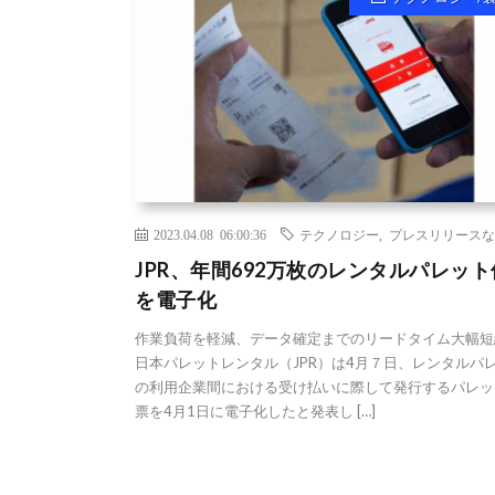
2023.04.08 06:00:36
テクノロジー
,
プレスリリースな
JPR、年間692万枚のレンタルパレッ
を電子化
作業負荷を軽減、データ確定までのリードタイム大幅短
日本パレットレンタル（JPR）は4月７日、レンタルパ
の利用企業間における受け払いに際して発行するパレッ
票を4月1日に電子化したと発表し […]