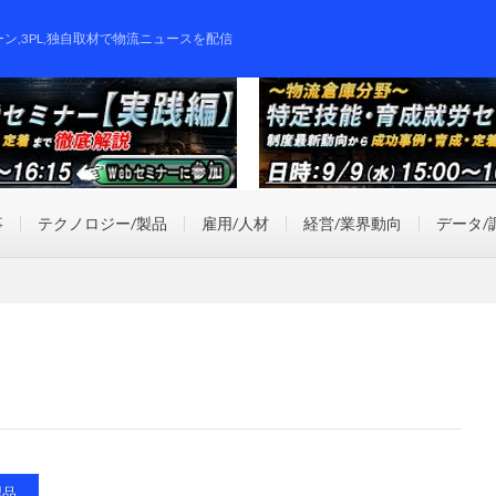
ーン,3PL,独自取材で物流ニュースを配信
事
テクノロジー/製品
雇用/人材
経営/業界動向
データ/
製品