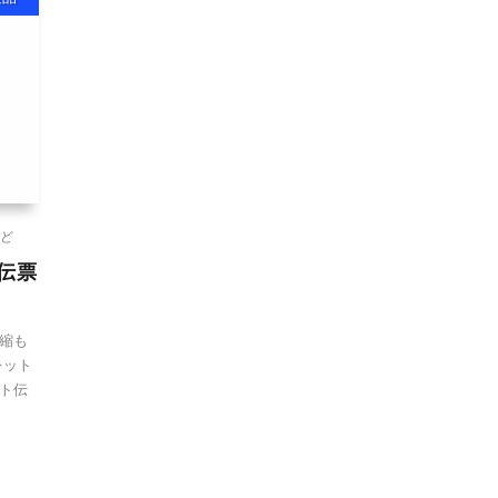
ど
ト伝票
縮も
レット
ト伝