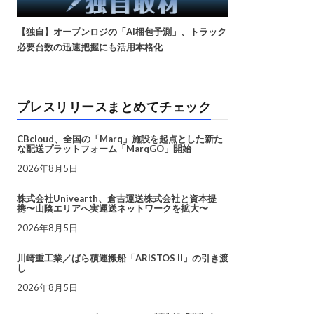
【独自】オープンロジの「AI梱包予測」、トラック
必要台数の迅速把握にも活用本格化
プレスリリースまとめてチェック
CBcloud、全国の「Marq」施設を起点とした新た
な配送プラットフォーム「MarqGO」開始
2026年8月5日
株式会社Univearth、倉吉運送株式会社と資本提
携〜山陰エリアへ実運送ネットワークを拡大〜
2026年8月5日
川崎重工業／ばら積運搬船「ARISTOS II」の引き渡
し
2026年8月5日