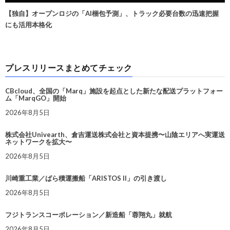
【独自】オープンロジの「AI梱包予測」、トラック必要台数の迅速把握
にも活用本格化
プレスリリースまとめてチェック
CBcloud、全国の「Marq」施設を起点とした新たな配送プラットフォー
ム「MarqGO」開始
2026年8月5日
株式会社Univearth、倉吉運送株式会社と資本提携〜山陰エリアへ実運送
ネットワークを拡大〜
2026年8月5日
川崎重工業／ばら積運搬船「ARISTOS II」の引き渡し
2026年8月5日
フジトランスコーポレーション／新造船「蓉翔丸」就航
2026年8月5日