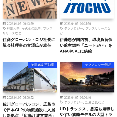
2023.04.05 09:43:59
2023.04.05 09:25:59
幹部人事
,
その他の記事
,
プレス
テクノロジー
,
プレスリリースな
リリースなど
ど
住商グローバル・ロジ社長に
伊藤忠が国内初、環境負荷低
親会社理事の古澤氏が就任
い航空燃料「ニートSAF」を
ANAやJALに供給
物流施設/不動産
テクノロジー/製品
2023.04.05 06:00:52
2023.04.05 06:00:40
テクノロジー
,
記者会見など
佐川グローバルロジ、広島市
UDトラックス、悪路も運転し
で日本GLPの物流施設に入居
やすい旗艦モデルの大型トラ
し新拠点 「広島江波営業所」