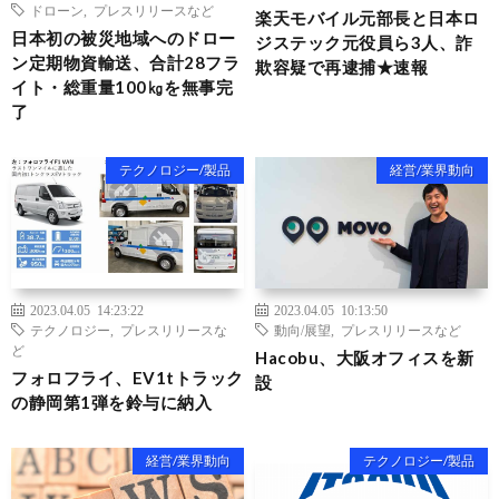
ドローン
,
プレスリリースなど
楽天モバイル元部長と日本ロ
日本初の被災地域へのドロー
ジステック元役員ら3人、詐
ン定期物資輸送、合計28フラ
欺容疑で再逮捕★速報
イト・総重量100㎏を無事完
了
テクノロジー/製品
経営/業界動向
2023.04.05 14:23:22
2023.04.05 10:13:50
テクノロジー
,
プレスリリースな
動向/展望
,
プレスリリースなど
ど
Hacobu、大阪オフィスを新
フォロフライ、EV1tトラック
設
の静岡第1弾を鈴与に納入
経営/業界動向
テクノロジー/製品