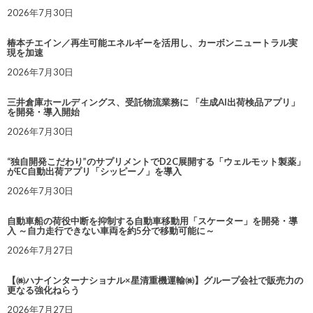
2026年7月30日
椿本チエイン／再生可能エネルギーを活用し、カーボンニュートラル実
現を加速
2026年7月30日
三井倉庫ホールディングス、受託物流業務に 「生成AI出荷検品アプリ」
を開発・導入開始
2026年7月30日
“独自開発こだわり”のサプリメントでD2C展開する「ウェルモット製薬」
がEC自動出荷アプリ「シッピーノ」を導入
2026年7月30日
自動車船の荷役中断を抑制する自動車移動用「スケーター」を開発・導
入 ～自力走行できない車両を約5分で移動可能に～
2026年7月27日
【㈱ハナインターナショナル×星清重機運輸㈱】グループ会社で販売力の
更なる強化ねらう
2026年7月27日