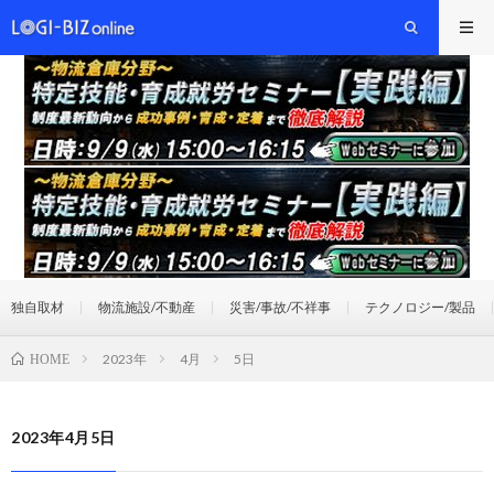
独自取材
物流施設/不動産
災害/事故/不祥事
テクノロジー/製品
2023年
4月
5日
HOME
2023年4月5日