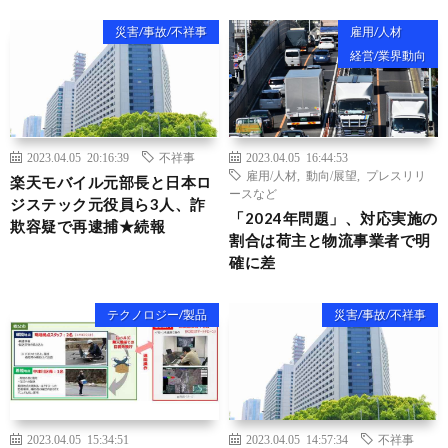
災害/事故/不祥事
雇用/人材
経営/業界動向
2023.04.05 20:16:39
不祥事
2023.04.05 16:44:53
雇用/人材
,
動向/展望
,
プレスリリ
楽天モバイル元部長と日本ロ
ースなど
ジステック元役員ら3人、詐
「2024年問題」、対応実施の
欺容疑で再逮捕★続報
割合は荷主と物流事業者で明
確に差
テクノロジー/製品
災害/事故/不祥事
2023.04.05 15:34:51
2023.04.05 14:57:34
不祥事