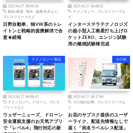
2023.04.27 06:00:26
2023.04.27 06:00:02
動向/展望
,
海外
,
提携/合弁など
,
テクノロジー
,
プレスリリースな
プレスリリースなど
ど
日野自動車、独VW系のトレ
インターステラテクノロジズ
イトンと戦略的提携解消で合
の超小型人工衛星打ち上げロ
意★続報
ケットZERO、エンジン試験
用の燃焼試験棟完成
テクノロジー/製品
その他
2023.04.27 06:00:45
2023.04.27 08:37:09
テクノロジー
,
ドローン
,
プレス
その他の記事
,
プレスリリースな
リリースなど
ど
ウェザーニューズ、ドローン
お花のサブスク提供のユーザ
安全運航支援のお天気アプリ
ーライク、配送先情報なしで
で「レベル4」飛行対応の新
届く「宛名ラベルレス配送」