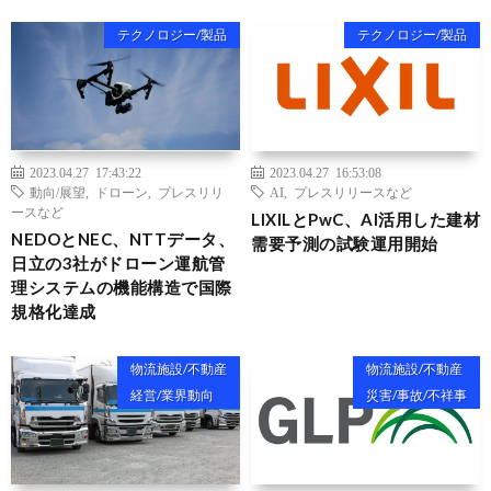
テクノロジー/製品
テクノロジー/製品
2023.04.27 17:43:22
2023.04.27 16:53:08
動向/展望
,
ドローン
,
プレスリリ
AI
,
プレスリリースなど
ースなど
LIXILとPwC、AI活用した建材
NEDOとNEC、NTTデータ、
需要予測の試験運用開始
日立の3社がドローン運航管
理システムの機能構造で国際
規格化達成
物流施設/不動産
物流施設/不動産
経営/業界動向
災害/事故/不祥事