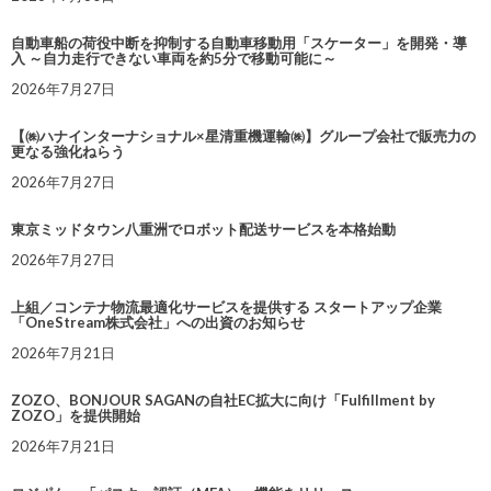
自動車船の荷役中断を抑制する自動車移動用「スケーター」を開発・導
入 ～自力走行できない車両を約5分で移動可能に～
2026年7月27日
【㈱ハナインターナショナル×星清重機運輸㈱】グループ会社で販売力の
更なる強化ねらう
2026年7月27日
東京ミッドタウン八重洲でロボット配送サービスを本格始動
2026年7月27日
上組／コンテナ物流最適化サービスを提供する スタートアップ企業
「OneStream株式会社」への出資のお知らせ
2026年7月21日
ZOZO、BONJOUR SAGANの自社EC拡大に向け「Fulfillment by
ZOZO」を提供開始
2026年7月21日