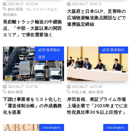
2023.04.27 16:25:44
2023.04.27 16:01:51
動向/展望
,
プレスリリースなど
,
大阪府と日本GLP、災害時の
物流施設
広域物資輸送拠点開設などで
長距離トラック輸送の中継拠
連携協定締結
点、「中部・大阪以東の関西
エリア」で潜在需要強く
経営/業界動向
経営/業界動向
政策
2023.04.27 15:37:56
2023.04.27 14:55:18
動向/展望
幹部人事
,
動向/展望
下請け事業者をリスト化した
岸田首相、東証プライム市場
「運送体制台帳」の作成義務
上場企業で「2030年までに女
化を提案
性役員比率30％以上目指す」
nocategory
nocategory