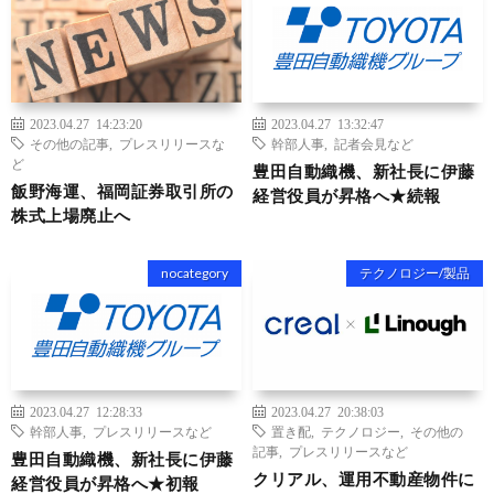
2023.04.27 14:23:20
2023.04.27 13:32:47
その他の記事
,
プレスリリースな
幹部人事
,
記者会見など
ど
豊田自動織機、新社長に伊藤
飯野海運、福岡証券取引所の
経営役員が昇格へ★続報
株式上場廃止へ
nocategory
テクノロジー/製品
2023.04.27 12:28:33
2023.04.27 20:38:03
幹部人事
,
プレスリリースなど
置き配
,
テクノロジー
,
その他の
記事
,
プレスリリースなど
豊田自動織機、新社長に伊藤
クリアル、運用不動産物件に
経営役員が昇格へ★初報