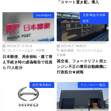
「スマート置き配」導入
nocategory
災害/事故/不祥事
政策
2023.04.27 11:33:14
2023.04.27 06:00:23
プレスリリースなど
,
不祥事
動向/展望
,
プレスリリースなど
,
不祥事
日本郵便、局舎移転・建て替
国交省、フォークリフト用エ
え手続き時の虚偽報告で役員
ンジン不正の豊田自動織機に
ら73人処分
行政処分★続報
経営/業界動向
テクノロジー/製品