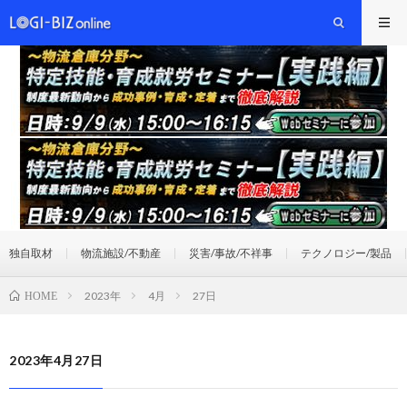
独自取材
物流施設/不動産
災害/事故/不祥事
テクノロジー/製品
2023年
4月
27日
HOME
2023年4月27日