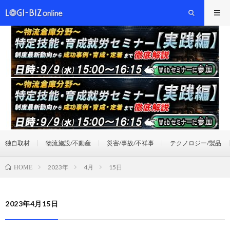
独自取材
物流施設/不動産
災害/事故/不祥事
テクノロジー/製品
2023年
4月
15日
HOME
2023年4月15日