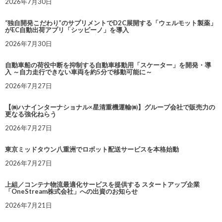
2026年7月30日
“独自開発こだわり”のサプリメントでD2C展開する「ウェルモット製薬」
がEC自動出荷アプリ「シッピーノ」を導入
2026年7月30日
自動車船の荷役中断を抑制する自動車移動用「スケーター」を開発・導
入 ～自力走行できない車両を約5分で移動可能に～
2026年7月27日
【㈱ハナインターナショナル×星清重機運輸㈱】グループ会社で販売力の
更なる強化ねらう
2026年7月27日
東京ミッドタウン八重洲でロボット配送サービスを本格始動
2026年7月27日
上組／コンテナ物流最適化サービスを提供する スタートアップ企業
「OneStream株式会社」への出資のお知らせ
2026年7月21日