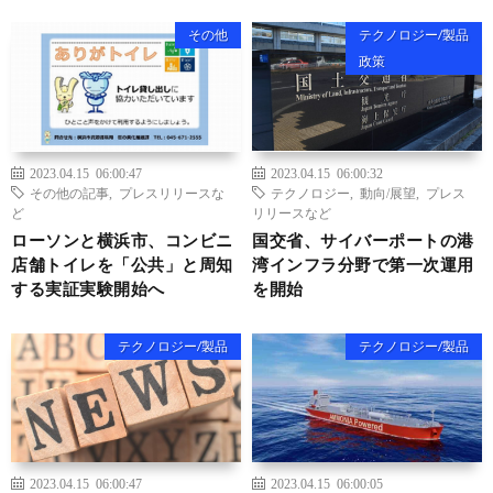
その他
テクノロジー/製品
政策
2023.04.15 06:00:47
2023.04.15 06:00:32
その他の記事
,
プレスリリースな
テクノロジー
,
動向/展望
,
プレス
ど
リリースなど
ローソンと横浜市、コンビニ
国交省、サイバーポートの港
店舗トイレを「公共」と周知
湾インフラ分野で第一次運用
する実証実験開始へ
を開始
テクノロジー/製品
テクノロジー/製品
2023.04.15 06:00:47
2023.04.15 06:00:05