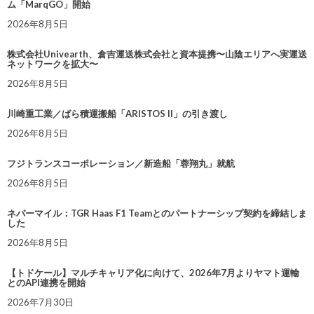
ム「MarqGO」開始
2026年8月5日
株式会社Univearth、倉吉運送株式会社と資本提携〜山陰エリアへ実運送
ネットワークを拡大〜
2026年8月5日
川崎重工業／ばら積運搬船「ARISTOS II」の引き渡し
2026年8月5日
フジトランスコーポレーション／新造船「蓉翔丸」就航
2026年8月5日
ネバーマイル：TGR Haas F1 Teamとのパートナーシップ契約を締結しま
した
2026年8月5日
【トドケール】マルチキャリア化に向けて、2026年7月よりヤマト運輸
とのAPI連携を開始
2026年7月30日