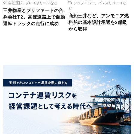
自動運転
,
プレスリリースなど
テクノロジー
,
プレスリリースな
ど
三井物産とプリファードの合
商船三井など、アンモニア燃
弁会社T2、高速道路上で自動
料船の基本設計承認を2船級
運転トラックの走行に成功
から取得