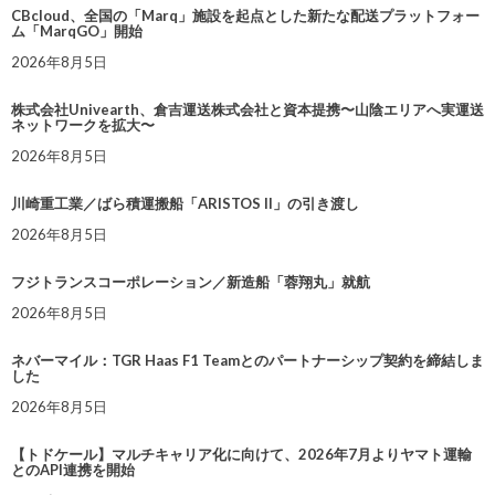
CBcloud、全国の「Marq」施設を起点とした新たな配送プラットフォー
ム「MarqGO」開始
2026年8月5日
株式会社Univearth、倉吉運送株式会社と資本提携〜山陰エリアへ実運送
ネットワークを拡大〜
2026年8月5日
川崎重工業／ばら積運搬船「ARISTOS II」の引き渡し
2026年8月5日
フジトランスコーポレーション／新造船「蓉翔丸」就航
2026年8月5日
ネバーマイル：TGR Haas F1 Teamとのパートナーシップ契約を締結しま
した
2026年8月5日
【トドケール】マルチキャリア化に向けて、2026年7月よりヤマト運輸
とのAPI連携を開始