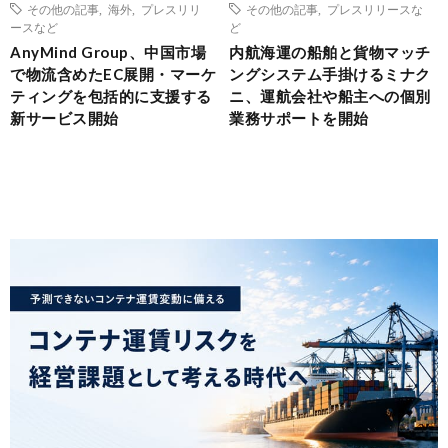
その他の記事
,
海外
,
プレスリリ
その他の記事
,
プレスリリースな
ースなど
ど
AnyMind Group、中国市場
内航海運の船舶と貨物マッチ
で物流含めたEC展開・マーケ
ングシステム手掛けるミナク
ティングを包括的に支援する
ニ、運航会社や船主への個別
新サービス開始
業務サポートを開始