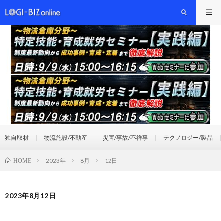
独自取材
物流施設/不動産
災害/事故/不祥事
テクノロジー/製品
2023年
8月
12日
HOME
2023年8月12日