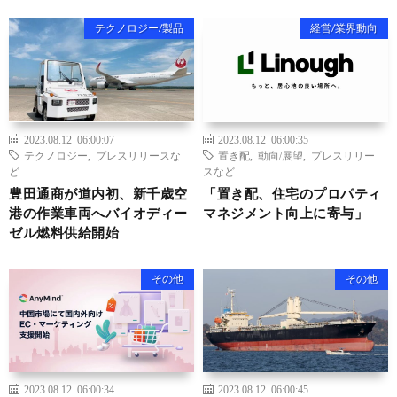
テクノロジー/製品
経営/業界動向
2023.08.12 06:00:07
2023.08.12 06:00:35
テクノロジー
,
プレスリリースな
置き配
,
動向/展望
,
プレスリリー
ど
スなど
豊田通商が道内初、新千歳空
「置き配、住宅のプロパティ
港の作業車両へバイオディー
マネジメント向上に寄与」
ゼル燃料供給開始
その他
その他
2023.08.12 06:00:34
2023.08.12 06:00:45