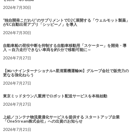
2026年7月30日
“独自開発こだわり”のサプリメントでD2C展開する「ウェルモット製薬」
がEC自動出荷アプリ「シッピーノ」を導入
2026年7月30日
自動車船の荷役中断を抑制する自動車移動用「スケーター」を開発・導
入 ～自力走行できない車両を約5分で移動可能に～
2026年7月27日
【㈱ハナインターナショナル×星清重機運輸㈱】グループ会社で販売力の
更なる強化ねらう
2026年7月27日
東京ミッドタウン八重洲でロボット配送サービスを本格始動
2026年7月27日
上組／コンテナ物流最適化サービスを提供する スタートアップ企業
「OneStream株式会社」への出資のお知らせ
2026年7月21日