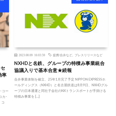
2023.08.09 16:03:59
提携/合弁など
,
プレスリリースなど
NXHDと名鉄、グループの特積み事業統合
クセ
協議入りで基本合意★続報
効率
合弁事業体制を確立、25年1月完了予定 NIPPON EXPRESSホ
ールディングス（NXHD）と名古屋鉄道は8月9日、NXHDグル
ープの日本通運と同社子会社のNXトランスポートが手掛ける
･コー
特積み事業を […]
コカ･
、コ