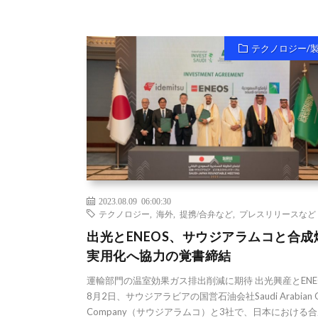
テクノロジー/
2023.08.09 06:00:30
テクノロジー
,
海外
,
提携/合弁など
,
プレスリリースなど
出光とENEOS、サウジアラムコと合成
実用化へ協力の覚書締結
運輸部門の温室効果ガス排出削減に期待 出光興産とENE
8月2日、サウジアラビアの国営石油会社Saudi Arabian O
Company（サウジアラムコ）と3社で、日本における