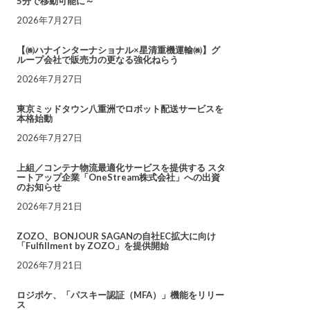
5分で移動可能に～
2026年7月27日
【㈱ハナインターナショナル×星清重機運輸㈱】グ
ループ会社で販売力の更なる強化ねらう
2026年7月27日
東京ミッドタウン八重洲でロボット配送サービスを
本格始動
2026年7月27日
上組／コンテナ物流最適化サービスを提供する スタ
ートアップ企業「OneStream株式会社」への出資
のお知らせ
2026年7月21日
ZOZO、BONJOUR SAGANの自社EC拡大に向け
「Fulfillment by ZOZO」を提供開始
2026年7月21日
ロジポケ、「パスキー認証（MFA）」機能をリリー
ス