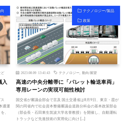
動向
テクノロジー/製品
政策
など
2023.08.09 13:41:43
テクノロジー
,
動向/展望
議入
高速の中央分離帯に「パレット輸送車両」
専用レーンの実現可能性検討
グス
国交省が審議会部会で言及 国土交通省は8月9日、東京・霞が
日本通運
関の同省内で社会資本整備審議会道路分科会の基本政策部会
トを、
（部会長・石田東生筑波大学名誉教授）を開催し、自動運転
トラックなど先進技術の実用化に向け […]