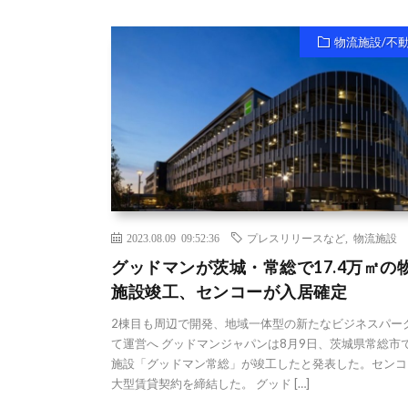
物流施設/不
2023.08.09 09:52:36
プレスリリースなど
,
物流施設
グッドマンが茨城・常総で17.4万㎡の
施設竣工、センコーが入居確定
2棟目も周辺で開発、地域一体型の新たなビジネスパー
て運営へ グッドマンジャパンは8月9日、茨城県常総市
施設「グッドマン常総」が竣工したと発表した。センコ
大型賃貸契約を締結した。 グッド […]