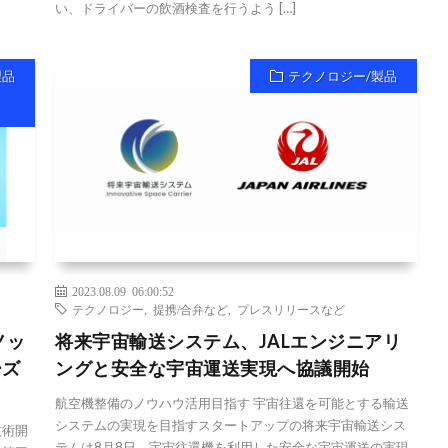
い、ドライバーの飲酒検査を行うよう […]
製品
テクノロジー/製品
2023.08.09 06:00:52
テクノロジー
,
提携/合弁など
,
プレスリリースなど
ノッ
将来宇宙輸送システム、JALエンジニアリ
ーズ
ングと安全な宇宙運送実現へ協議開始
航空機整備のノウハウ活用目指す 宇宙往還を可能とする輸送
システムの実現を目指すスタートアップの将来宇宙輸送シス
技術開
テムは8月8日、宇宙往還機を利用した安全な宇宙運送の実現