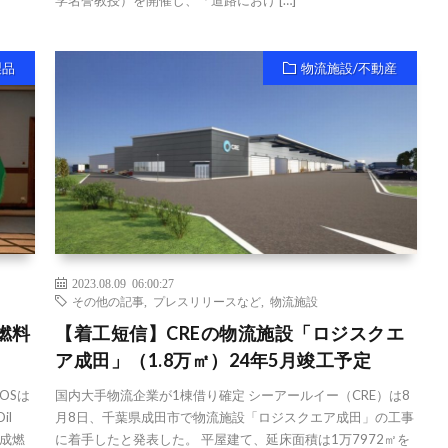
製品
物流施設/不動産
2023.08.09 06:00:27
その他の記事
,
プレスリリースなど
,
物流施設
燃料
【着工短信】CREの物流施設「ロジスクエ
ア成田」（1.8万㎡）24年5月竣工予定
OSは
国内大手物流企業が1棟借り確定 シーアールイー（CRE）は8
il
月8日、千葉県成田市で物流施設「ロジスクエア成田」の工事
合成燃
に着手したと発表した。 平屋建て、延床面積は1万7972㎡を