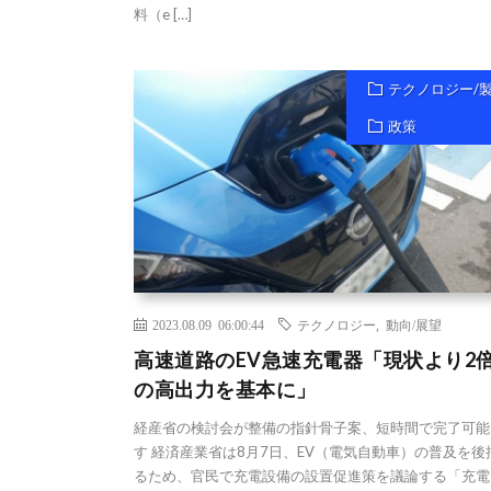
料（e […]
テクノロジー/
政策
2023.08.09 06:00:44
テクノロジー
,
動向/展望
高速道路のEV急速充電器「現状より2
の高出力を基本に」
経産省の検討会が整備の指針骨子案、短時間で完了可能
す 経済産業省は8月7日、EV（電気自動車）の普及を後
るため、官民で充電設備の設置促進策を議論する「充電