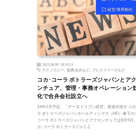
経営/業界動向
2023.08.09 19:18:11
テクノロジー
,
提携/合弁など
,
プレスリリースなど
コカ･コーラ ボトラーズジャパンとア
ンチュア、管理・事務オペレーション
化で合弁会社設立へ
24年1月予定、「データドリブン経営」推進目指す コカ
ラ ボトラーズジャパンホールディングス（HD）傘下の
コーラ ボトラーズジャパンとアクセンチュアは8月9日
カ･コーラ ボトラーズジャ […]