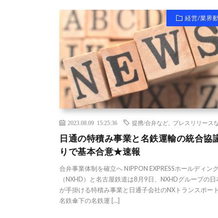
経営/業界
2023.08.09 15:25:36
提携/合弁など
,
プレスリリース
日通の特積み事業と名鉄運輸の統合協
りで基本合意★速報
合弁事業体制を確立へ NIPPON EXPRESSホールディン
（NXHD）と名古屋鉄道は8月9日、NXHDグループの
が手掛ける特積み事業と日通子会社のNXトランスポー
名鉄傘下の名鉄運 […]