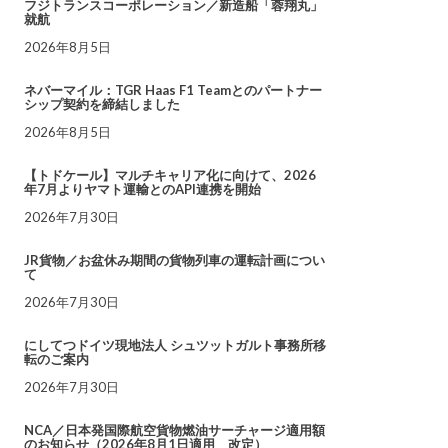
フジトランスコーポレーション／新造船「蓉翔丸」
就航
2026年8月5日
ネバーマイル：TGR Haas F1 Teamとのパートナー
シップ契約を締結しました
2026年8月5日
【トドケール】マルチキャリア化に向けて、2026
年7月よりヤマト運輸とのAPI連携を開始
2026年7月30日
JR貨物／お盆休み期間の貨物列車の運転計画につい
て
2026年7月30日
にしてつドイツ現地法人 シュツットガルト事務所移
転のご案内
2026年7月30日
NCA／日本発国際航空貨物燃油サーチャージ適用額
のお知らせ（2026年8月1日適用 改定）