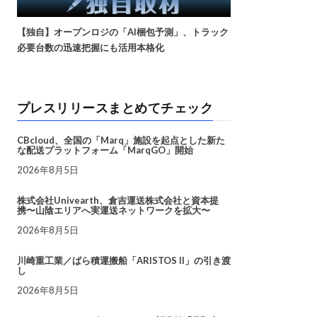
【独自】オープンロジの「AI梱包予測」、トラック
必要台数の迅速把握にも活用本格化
プレスリリースまとめてチェック
CBcloud、全国の「Marq」施設を起点とした新た
な配送プラットフォーム「MarqGO」開始
2026年8月5日
株式会社Univearth、倉吉運送株式会社と資本提
携〜山陰エリアへ実運送ネットワークを拡大〜
2026年8月5日
川崎重工業／ばら積運搬船「ARISTOS II」の引き渡
し
2026年8月5日