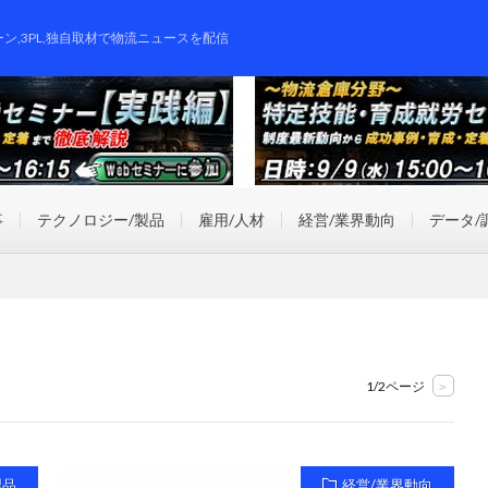
ーン,3PL,独自取材で物流ニュースを配信
事
テクノロジー/製品
雇用/人材
経営/業界動向
データ/
1/2ページ
>
製品
経営/業界動向