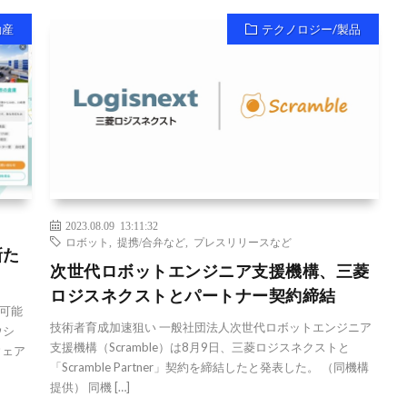
動産
テクノロジー/製品
2023.08.09 13:11:32
ロボット
,
提携/合弁など
,
プレスリリースなど
新た
次世代ロボットエンジニア支援機構、三菱
ロジスネクストとパートナー契約締結
可能
技術者育成加速狙い 一般社団法人次世代ロボットエンジニア
ウシ
支援機構（Scramble）は8月9日、三菱ロジスネクストと
ウェア
「Scramble Partner」契約を締結したと発表した。 （同機構
提供） 同機 […]