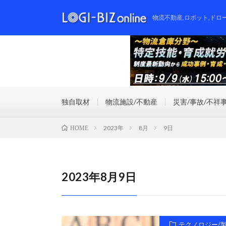
物流不動産,ロボット,ドロ
独自取材
物流施設/不動産
災害/事故/不祥
2023年
8月
9日
HOME
2023年8月9日
テクノロジー/