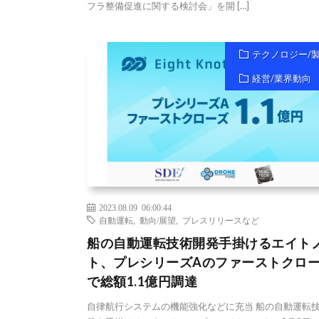
フラ整備促進に関する検討会」を開 […]
テクノロジー/
経営/業界動向
2023.08.09 06:00:44
自動運転
,
動向/展望
,
プレスリリースなど
船の自動運転技術開発手掛けるエイト
ト、プレシリーズAのファーストクロ
で総額1.1億円調達
自律航行システムの機能強化などに充当 船の自動運転