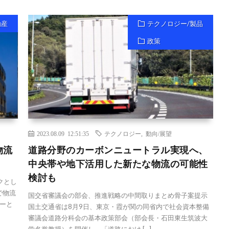
動産
テクノロジー/製品
政策
2023.08.09 12:51:35
テクノロジー
,
動向/展望
物流
道路分野のカーボンニュートラル実現へ、
中央帯や地下活用した新たな物流の可能性
検討も
クとし
で物流
国交省審議会の部会、推進戦略の中間取りまとめ骨子案提示
ーと
国土交通省は8月9日、東京・霞が関の同省内で社会資本整備
審議会道路分科会の基本政策部会（部会長・石田東生筑波大
学名誉教授）を開催し、「道路におけ […]