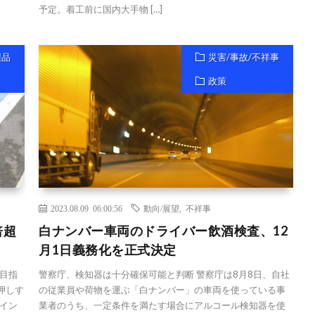
予定。着工前に国内大手物 […]
製品
災害/事故/不祥事
政策
2023.08.09 06:00:56
動向/展望
,
不祥事
倍超
白ナンバー車両のドライバー飲酒検査、12
月1日義務化を正式決定
目指
警察庁、検知器は十分確保可能と判断 警察庁は8月8日、自社
押しす
の従業員や荷物を運ぶ「白ナンバー」の車両を使っている事
イン
業者のうち、一定条件を満たす場合にアルコール検知器を使